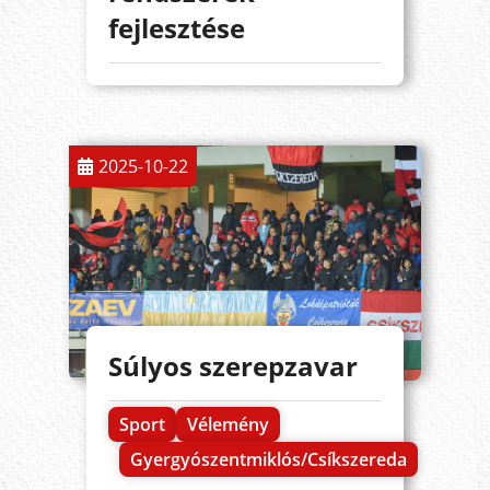
fejlesztése
2025-10-22
Súlyos szerepzavar
Sport
Vélemény
Gyergyószentmiklós/Csíkszereda