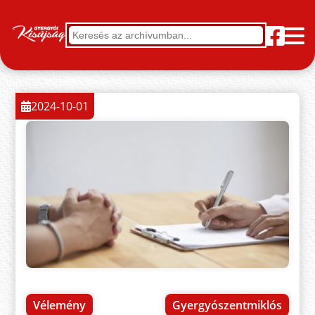
2024-10-01
Vélemény
Gyergyószentmiklós