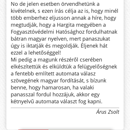
No de jelen esetben örvendhetünk a
kivételnek, s ezen írás célja az is, hogy minél
több emberhez eljusson annak a híre, hogy
megtudják, hogy a Hargita megyében a
Fogyasztóvédelmi Hatósághoz fordulhatnak
bátran magyar nyelven, mert panaszukat
úgy is iktatják és megoldják. Éljenek hát
ezzel a lehetőséggel!
Mi pedig a magunk részéről cserében
elkészítettük és elküldtük a felügyelőségnek
a fentebb említett automata válasz
szövegének magyar fordítását, s bízunk
benne, hogy hamarosan, ha valaki
panasszal fordul hozzájuk, akkor egy
kétnyelvű automata választ fog kapni.
Árus Zsolt