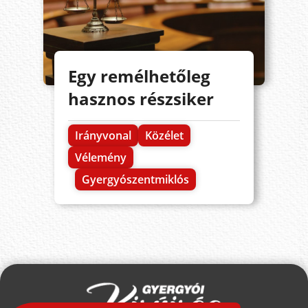
Egy remélhetőleg
hasznos részsiker
Irányvonal
Közélet
Vélemény
Gyergyószentmiklós