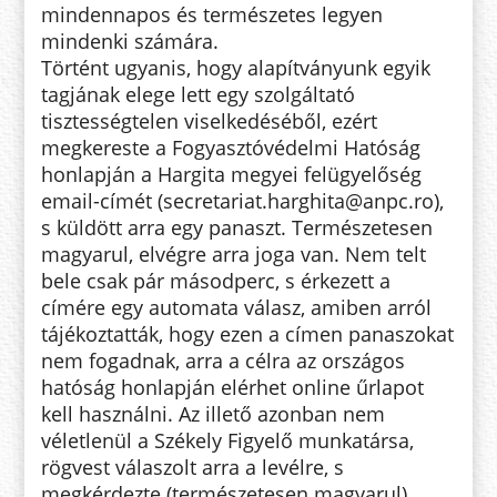
mindennapos és természetes legyen
mindenki számára.
Történt ugyanis, hogy alapítványunk egyik
tagjának elege lett egy szolgáltató
tisztességtelen viselkedéséből, ezért
megkereste a Fogyasztóvédelmi Hatóság
honlapján a Hargita megyei felügyelőség
email-címét (secretariat.harghita@anpc.ro),
s küldött arra egy panaszt. Természetesen
magyarul, elvégre arra joga van. Nem telt
bele csak pár másodperc, s érkezett a
címére egy automata válasz, amiben arról
tájékoztatták, hogy ezen a címen panaszokat
nem fogadnak, arra a célra az országos
hatóság honlapján elérhet online űrlapot
kell használni. Az illető azonban nem
véletlenül a Székely Figyelő munkatársa,
rögvest válaszolt arra a levélre, s
megkérdezte (természetesen magyarul),