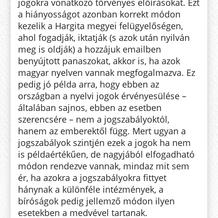
jogokra vonatkozó törvényes előírásokat. Ezt
a hiányosságot azonban korrekt módon
kezelik a Hargita megyei felügyelőségen,
ahol fogadják, iktatják (s azok után nyilván
meg is oldják) a hozzájuk emailben
benyújtott panaszokat, akkor is, ha azok
magyar nyelven vannak megfogalmazva. Ez
pedig jó példa arra, hogy ebben az
országban a nyelvi jogok érvényesülése –
általában sajnos, ebben az esetben
szerencsére – nem a jogszabályoktól,
hanem az emberektől függ. Mert ugyan a
jogszabályok szintjén ezek a jogok ha nem
is példaértékűen, de nagyjából elfogadható
módon rendezve vannak, mindaz mit sem
ér, ha azokra a jogszabályokra fittyet
hánynak a különféle intézmények, a
bíróságok pedig jellemző módon ilyen
esetekben a medvével tartanak.