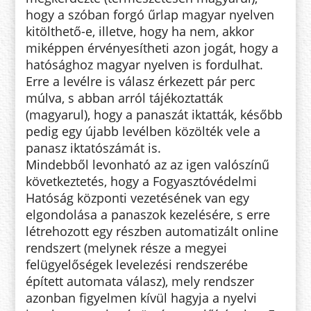
hogy a szóban forgó űrlap magyar nyelven
kitölthető-e, illetve, hogy ha nem, akkor
miképpen érvényesítheti azon jogát, hogy a
hatósághoz magyar nyelven is fordulhat.
Erre a levélre is válasz érkezett pár perc
múlva, s abban arról tájékoztatták
(magyarul), hogy a panaszát iktatták, később
pedig egy újabb levélben közölték vele a
panasz iktatószámát is.
Mindebből levonható az az igen valószínű
következtetés, hogy a Fogyasztóvédelmi
Hatóság központi vezetésének van egy
elgondolása a panaszok kezelésére, s erre
létrehozott egy részben automatizált online
rendszert (melynek része a megyei
felügyelőségek levelezési rendszerébe
épített automata válasz), mely rendszer
azonban figyelmen kívül hagyja a nyelvi