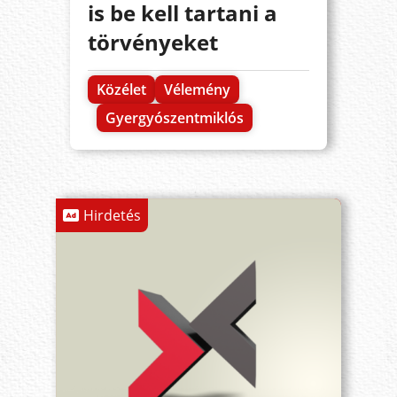
is be kell tartani a
törvényeket
Közélet
Vélemény
Gyergyószentmiklós
Hirdetés