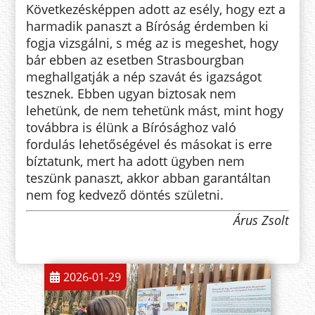
Következésképpen adott az esély, hogy ezt a
harmadik panaszt a Bíróság érdemben ki
fogja vizsgálni, s még az is megeshet, hogy
bár ebben az esetben Strasbourgban
meghallgatják a nép szavát és igazságot
tesznek. Ebben ugyan biztosak nem
lehetünk, de nem tehetünk mást, mint hogy
továbbra is élünk a Bírósághoz való
fordulás lehetőségével és másokat is erre
bíztatunk, mert ha adott ügyben nem
teszünk panaszt, akkor abban garantáltan
nem fog kedvező döntés születni.
Árus Zsolt
2026-01-29