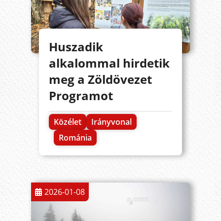
Huszadik
alkalommal hirdetik
meg a Zöldövezet
Programot
Közélet
Irányvonal
Románia
2026-01-08