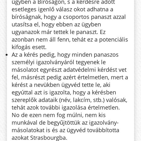
ügyben a Bíróságon, s a kérdésre adott
esetleges igenlő válasz okot adhatna a
bíróságnak, hogy a csoportos panaszt azzal
utasítsa el, hogy ebben az ügyben
ugyanazok már tettek le panaszt. Ez
azonban nem áll fenn, tehát ez a potenciális
kifogás esett.
Az a kérés pedig, hogy minden panaszos
személyi igazolványáról tegyenek le
másolatot egyrészt adatvédelmi kérdést vet
fel, másrészt pedig azért értelmetlen, mert a
kérést a nevükben ügyvéd tette le, aki
egyúttal azt is igazolta, hogy a kérésben
szereplők adataik (név, lakcím, stb.) valósak,
tehát azok további igazolása értelmetlen.
No de ezen nem fog múlni, nem kis
munkával de begyűjtöttük az igazolvány-
másolatokat is és az ügyvéd továbbította
azokat Strasbourgba.