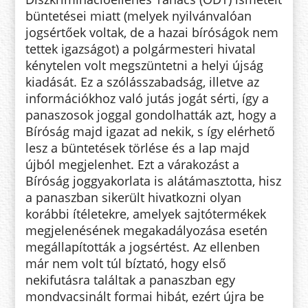
büntetései miatt (melyek nyilvánvalóan
jogsértőek voltak, de a hazai bíróságok nem
tettek igazságot) a polgármesteri hivatal
kénytelen volt megszüntetni a helyi újság
kiadását. Ez a szólásszabadság, illetve az
információkhoz való jutás jogát sérti, így a
panaszosok joggal gondolhatták azt, hogy a
Bíróság majd igazat ad nekik, s így elérhető
lesz a büntetések törlése és a lap majd
újból megjelenhet. Ezt a várakozást a
Bíróság joggyakorlata is alátámasztotta, hisz
a panaszban sikerült hivatkozni olyan
korábbi ítéletekre, amelyek sajtótermékek
megjelenésének megakadályozása esetén
megállapították a jogsértést. Az ellenben
már nem volt túl bíztató, hogy első
nekifutásra találtak a panaszban egy
mondvacsinált formai hibát, ezért újra be