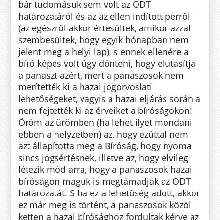
bár tudomásuk sem volt az ODT
határozatáról és az az ellen indított perről
(az egészről akkor értesültek, amikor azzal
szembesültek, hogy egyik hónapban nem
jelent meg a helyi lap), s ennek ellenére a
bíró képes volt úgy dönteni, hogy elutasítja
a panaszt azért, mert a panaszosok nem
merítették ki a hazai jogorvoslati
lehetőségeket, vagyis a hazai eljárás során a
nem fejtették ki az érveiket a bíróságokon!
Öröm az ürömben (ha lehet ilyet mondani
ebben a helyzetben) az, hogy ezúttal nem
azt állapította meg a Bíróság, hogy nyoma
sincs jogsértésnek, illetve az, hogy elvileg
létezik mód arra, hogy a panaszosok hazai
bíróságon maguk is megtámadják az ODT
határozatát. S ha ez a lehetőség adott, akkor
ez már meg is történt, a panaszosok közöl
ketten a hazai bírósághoz fordultak kérve az