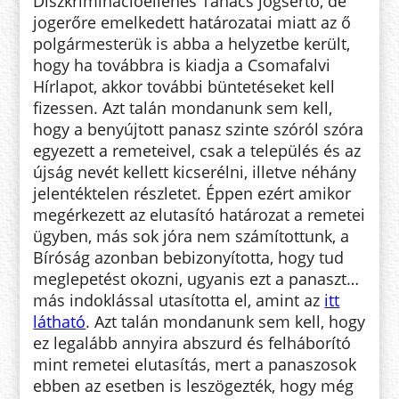
Diszkriminációellenes Tanács jogsértő, de
jogerőre emelkedett határozatai miatt az ő
polgármesterük is abba a helyzetbe került,
hogy ha továbbra is kiadja a Csomafalvi
Hírlapot, akkor további büntetéseket kell
fizessen. Azt talán mondanunk sem kell,
hogy a benyújtott panasz szinte szóról szóra
egyezett a remeteivel, csak a település és az
újság nevét kellett kicserélni, illetve néhány
jelentéktelen részletet. Éppen ezért amikor
megérkezett az elutasító határozat a remetei
ügyben, más sok jóra nem számítottunk, a
Bíróság azonban bebizonyította, hogy tud
meglepetést okozni, ugyanis ezt a panaszt…
más indoklással utasította el, amint az
itt
látható
. Azt talán mondanunk sem kell, hogy
ez legalább annyira abszurd és felháborító
mint remetei elutasítás, mert a panaszosok
ebben az esetben is leszögezték, hogy még