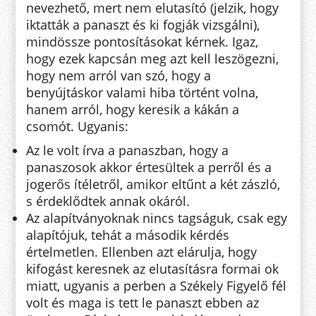
nevezhető, mert nem elutasító (jelzik, hogy
iktatták a panaszt és ki fogják vizsgálni),
mindössze pontosításokat kérnek. Igaz,
hogy ezek kapcsán meg azt kell leszögezni,
hogy nem arról van szó, hogy a
benyújtáskor valami hiba történt volna,
hanem arról, hogy keresik a kákán a
csomót. Ugyanis:
Az le volt írva a panaszban, hogy a
panaszosok akkor értesültek a perről és a
jogerős ítéletről, amikor eltűnt a két zászló,
s érdeklődtek annak okáról.
Az alapítványoknak nincs tagságuk, csak egy
alapítójuk, tehát a második kérdés
értelmetlen. Ellenben azt elárulja, hogy
kifogást keresnek az elutasításra formai ok
miatt, ugyanis a perben a Székely Figyelő fél
volt és maga is tett le panaszt ebben az