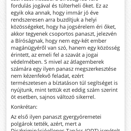
fordulás jogával és túlterheli őket. Ez az
egyik oka annak, hogy immár jó éve
rendszeresen arra buzdítjuk a helyi
közösségeket, hogy ha jogsérelem éri őket,
akkor tegyenek csoportos panaszt, jelezvén
a Bíróságnak, hogy nem egy-két ember
magánügyéről van szó, hanem egy közösség
érintett, az emeli fel a szavát a jogai
védelmében. S mivel az átlagemberek
számára egy ilyen panasz megszerkesztése
nem kézenfekvő feladat, ezért
természetesen a bíztatáson túl segítséget is
nyújtunk, mint tettük ezt eddig szám szerint
öt esetben, sajnos változó sikerrel.
Konkrétan:
Az első ilyen panaszt gyergyóremetei
polgárok tették, azért, mert a
Diszkriminációellenes Tanács (ODT) ismételt