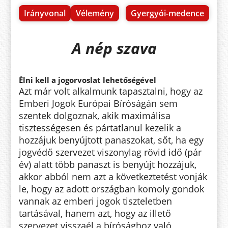
Irányvonal
Vélemény
Gyergyói-medence
A nép szava
Élni kell a jogorvoslat lehetőségével
Azt már volt alkalmunk tapasztalni, hogy az
Emberi Jogok Európai Bíróságán sem
szentek dolgoznak, akik maximálisa
tisztességesen és pártatlanul kezelik a
hozzájuk benyújtott panaszokat, sőt, ha egy
jogvédő szervezet viszonylag rövid idő (pár
év) alatt több panaszt is benyújt hozzájuk,
akkor abból nem azt a következtetést vonják
le, hogy az adott országban komoly gondok
vannak az emberi jogok tiszteletben
tartásával, hanem azt, hogy az illető
szervezet visszaél a bírósághoz való