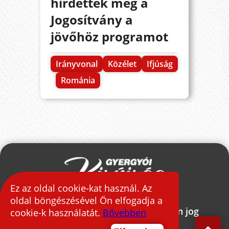
hirdették meg a
Jogosítvány a
jövőhöz programot
Irányvonal
Közélet
Ifjúság
Románia
Ez az oldal cookie-kat használ. Az
oldal böngészésével Ön elfogadja a
2026 © Gyergyói Kisújság - Minden jog
cookie-k használatát.
Bővebben
fenntartva.