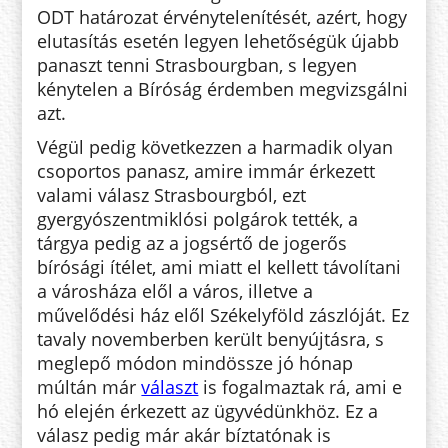
ODT határozat érvénytelenítését, azért, hogy
elutasítás esetén legyen lehetőségük újabb
panaszt tenni Strasbourgban, s legyen
kénytelen a Bíróság érdemben megvizsgálni
azt.
Végül pedig következzen a harmadik olyan
csoportos panasz, amire immár érkezett
valami válasz Strasbourgból, ezt
gyergyószentmiklósi polgárok tették, a
tárgya pedig az a jogsértő de jogerős
bírósági ítélet, ami miatt el kellett távolítani
a városháza elől a város, illetve a
művelődési ház elől Székelyföld zászlóját. Ez
tavaly novemberben került benyújtásra, s
meglepő módon mindössze jó hónap
múltán már
választ
is fogalmaztak rá, ami e
hó elején érkezett az ügyvédünkhöz. Ez a
válasz pedig már akár bíztatónak is