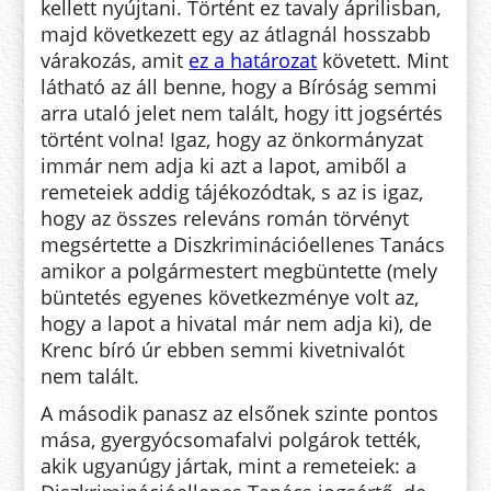
kellett nyújtani. Történt ez tavaly áprilisban,
majd következett egy az átlagnál hosszabb
várakozás, amit
ez a határozat
követett. Mint
látható az áll benne, hogy a Bíróság semmi
arra utaló jelet nem talált, hogy itt jogsértés
történt volna! Igaz, hogy az önkormányzat
immár nem adja ki azt a lapot, amiből a
remeteiek addig tájékozódtak, s az is igaz,
hogy az összes releváns román törvényt
megsértette a Diszkriminációellenes Tanács
amikor a polgármestert megbüntette (mely
büntetés egyenes következménye volt az,
hogy a lapot a hivatal már nem adja ki), de
Krenc bíró úr ebben semmi kivetnivalót
nem talált.
A második panasz az elsőnek szinte pontos
mása, gyergyócsomafalvi polgárok tették,
akik ugyanúgy jártak, mint a remeteiek: a