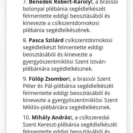
7.
Benedek Róbert-Károly
t, a brassói
bolonyai plébánia segédlelkészét
felmentette eddigi beosztásából és
kinevezte a csíkszentdomokosi
plébánia segédlelkészének.
8.
Pasca Szilárd
csíkszentdomokosi
segédlelkészt felmentette eddigi
beosztásából és kinevezte a
gyergyószentmiklósi Szent István-
plébániára segédlelkésznek.
9.
Fülöp Zsombor
t, a brassói Szent
Péter és Pál-plébánia segédlelkészét
felmentette eddigi beosztásából és
kinevezte a gyergyószentmiklósi Szent
Miklós-plébániára segédlelkésznek.
10.
Mihály András
t, a csíkszeredai
Szent Kereszt-plébánia segédlelkészét
felmentette eddigi beosztásából és