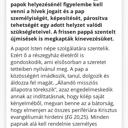
papok helyezésénél figyelembe kell
venni a hívek jogait és a pap
személyiségét, képesítését, párosítva
tehetségét egy adott helyzet valódi
szükségleteivel.
A frissen pappá szentelt
újmisések is megkapták kinevezésüket.
A papot Isten népe szolgálatára szentelik.
Ezért ő a részegyház életéről is
gondoskodik, ami elsősorban a szeretet
tetteiben nyilvánul meg. A pap a
közösségért imádkozik, tanul, dolgozik és
áldozza fel magát. „Állandó missziós
állapotra törekszik”, azaz engedelmeskedik
annak az indíttatásnak, hogy kilép saját
kényelméből, megvan benne az a bátorság,
hogy elmenjen az összes perifériára Krisztus
evangéliumát hirdetni (
EG
20,25). Minden
papnak alá kell rendelnie személyes