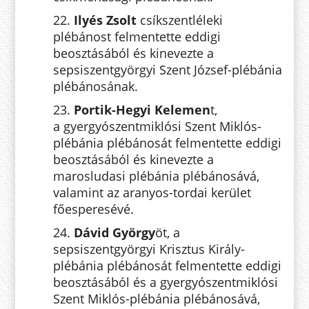
22.
Ilyés Zsolt
csíkszentléleki
plébánost felmentette eddigi
beosztásából és kinevezte a
sepsiszentgyörgyi Szent József-plébánia
plébánosának.
23.
Portik-Hegyi Kelemen
t,
a gyergyószentmiklósi Szent Miklós-
plébánia plébánosát felmentette eddigi
beosztásából és kinevezte a
marosludasi plébánia plébánosává,
valamint az aranyos-tordai kerület
főesperesévé.
24.
Dávid György
öt, a
sepsiszentgyörgyi Krisztus Király-
plébánia plébánosát felmentette eddigi
beosztásából és a gyergyószentmiklósi
Szent Miklós-plébánia plébánosává,