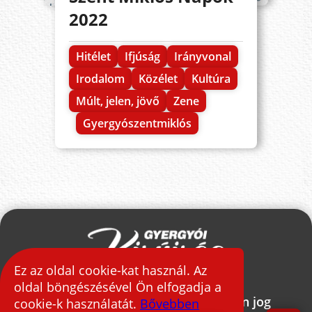
2022
Hitélet
Ifjúság
Irányvonal
Irodalom
Közélet
Kultúra
Múlt, jelen, jövő
Zene
Gyergyószentmiklós
Ez az oldal cookie-kat használ. Az
oldal böngészésével Ön elfogadja a
2026 © Gyergyói Kisújság - Minden jog
cookie-k használatát.
Bővebben