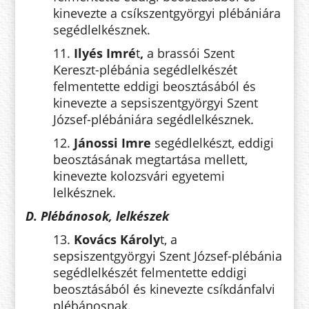
kinevezte a csíkszentgyörgyi plébániára
segédlelkésznek.
11.
Ilyés Imré
t
,
a brassói Szent
Kereszt-plébánia segédlelkészét
felmentette eddigi beosztásából és
kinevezte a sepsiszentgyörgyi Szent
József-plébániára segédlelkésznek.
12.
Jánossi Imre
segédlelkészt, eddigi
beosztásának megtartása mellett,
kinevezte kolozsvári egyetemi
lelkésznek.
D. Plébánosok, lelkészek
13.
Kovács Károly
t, a
sepsiszentgyörgyi Szent József-plébánia
segédlelkészét felmentette eddigi
beosztásából és kinevezte csíkdánfalvi
plébánosnak.