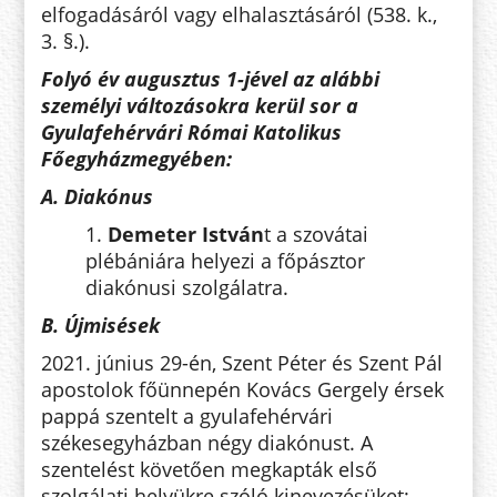
elfogadásáról vagy elhalasztásáról (538. k.,
3. §.).
Folyó év augusztus 1-jével az alábbi
személyi változásokra kerül sor a
Gyulafehérvári Római Katolikus
Főegyházmegyében:
A. Diakónus
1.
Demeter István
t a szovátai
plébániára helyezi a főpásztor
diakónusi szolgálatra.
B. Újmisések
2021. június 29-én, Szent Péter és Szent Pál
apostolok főünnepén Kovács Gergely érsek
pappá szentelt a gyulafehérvári
székesegyházban négy diakónust. A
szentelést követően megkapták első
szolgálati helyükre szóló kinevezésüket: