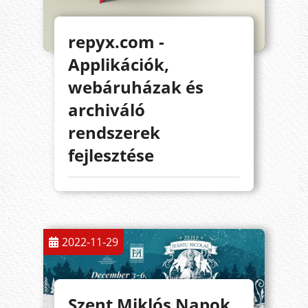
repyx.com -
Applikációk,
webáruházak és
archiváló
rendszerek
fejlesztése
2022-11-29
Szent Miklós Napok