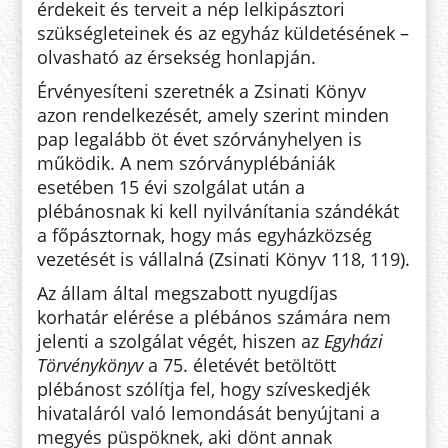
érdekeit és terveit a nép lelkipásztori
szükségleteinek és az egyház küldetésének –
olvasható az érsekség honlapján.
Érvényesíteni szeretnék a Zsinati Könyv
azon rendelkezését, amely szerint minden
pap legalább öt évet szórványhelyen is
működik. A nem szórványplébániák
esetében 15 évi szolgálat után a
plébánosnak ki kell nyilvánítania szándékát
a főpásztornak, hogy más egyházközség
vezetését is vállalná (Zsinati Könyv 118, 119).
Az állam által megszabott nyugdíjas
korhatár elérése a plébános számára nem
jelenti a szolgálat végét, hiszen az
Egyházi
Törvénykönyv
a 75. életévét betöltött
plébánost szólítja fel, hogy szíveskedjék
hivataláról való lemondását benyújtani a
megyés püspöknek, aki dönt annak