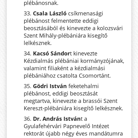
plébánosnak.
33.
Csala László
csíkmenasági
plébánost felmentette eddigi
beosztásából és kinevezte a kolozsvári
Szent Mihály-plébániára kisegítő
lelkésznek.
34.
Kacsó Sándor
t kinevezte
Kézdialmás plébániai kormányzójának,
valamint filiaként a kézdialmási
plébániához csatolta Csomortánt.
35.
Gödri István
feketehalmi
plébánost, eddigi beosztását
megtartva, kinevezte a brassói Szent
Kereszt-plébániára kisegítő lelkésznek.
36.
Dr. András István
t a
Gyulafehérvári Papnevelő Intézet
rektorát újabb négy éves mandátumra