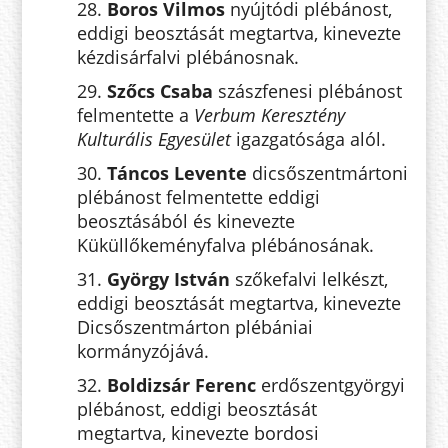
28.
Boros Vilmos
nyújtódi plébánost,
eddigi beosztását megtartva, kinevezte
kézdisárfalvi plébánosnak.
29.
Szőcs Csaba
szászfenesi plébánost
felmentette a
Verbum Keresztény
Kulturális Egyesület
igazgatósága alól.
30.
Táncos Levente
dicsőszentmártoni
plébánost felmentette eddigi
beosztásából és kinevezte
Küküllőkeményfalva plébánosának.
31.
György István
szőkefalvi lelkészt,
eddigi beosztását megtartva, kinevezte
Dicsőszentmárton plébániai
kormányzójává.
32.
Boldizsár Ferenc
erdőszentgyörgyi
plébánost, eddigi beosztását
megtartva, kinevezte bordosi