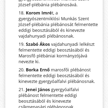
József-plébánia plébánosává.
18.
Korom Imré
t, a
gyergyószentmiklósi Munkás Szent
József-plébánia plébánosát felmentette
eddigi beosztásából és kinevezte
vajdahunyadi plébánosnak.
19.
Szabó Ákos
vajdahunyadi lelkészt
felmentette eddigi beosztásából és
Marosfő plébániai kormányzójává
nevezte ki.
20.
Borka Ernő
marosfői plébánost
felmentette eddigi beosztásából és
kinevezte gyergyóalfalvi plébánosnak.
21.
Jenei János
gyergyóalfalvi
plébánost felmentette eddigi
beosztásából és kinevezte
csíkmenasági plébánosnak.