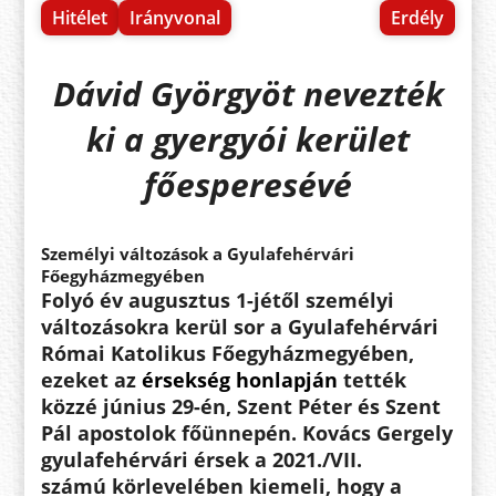
Hitélet
Irányvonal
Erdély
Dávid Györgyöt nevezték
ki a gyergyói kerület
főesperesévé
Személyi változások a Gyulafehérvári
Főegyházmegyében
Folyó év augusztus 1-jétől személyi
változásokra kerül sor a Gyulafehérvári
Római Katolikus Főegyházmegyében,
ezeket az
érsekség honlapján
tették
közzé június 29-én, Szent Péter és Szent
Pál apostolok főünnepén. Kovács Gergely
gyulafehérvári érsek a 2021./VII.
számú
körlevelében kiemeli, hogy a