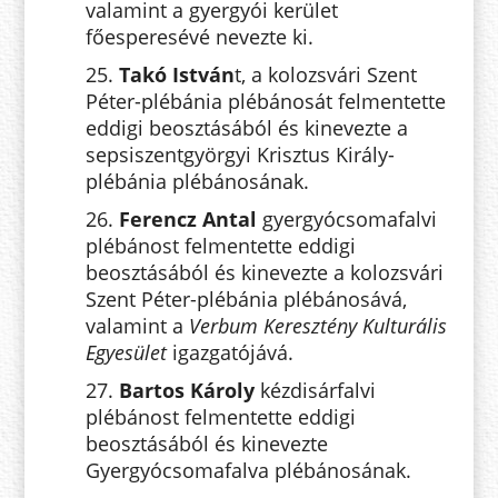
valamint a gyergyói kerület
főesperesévé nevezte ki.
25.
Takó István
t, a kolozsvári Szent
Péter-plébánia plébánosát felmentette
eddigi beosztásából és kinevezte a
sepsiszentgyörgyi Krisztus Király-
plébánia plébánosának.
26.
Ferencz Antal
gyergyócsomafalvi
plébánost felmentette eddigi
beosztásából és kinevezte a kolozsvári
Szent Péter-plébánia plébánosává,
valamint a
Verbum Keresztény Kulturális
Egyesület
igazgatójává.
27.
Bartos Károly
kézdisárfalvi
plébánost felmentette eddigi
beosztásából és kinevezte
Gyergyócsomafalva plébánosának.