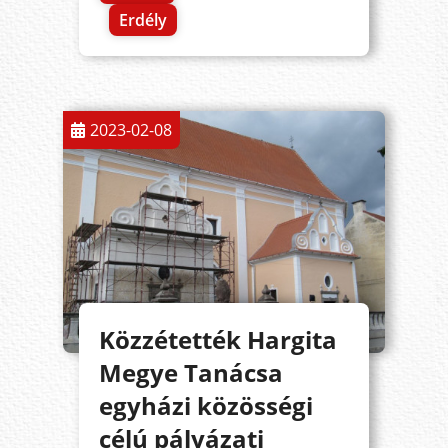
Erdély
2023-02-08
Közzétették Hargita
Megye Tanácsa
egyházi közösségi
célú pályázati