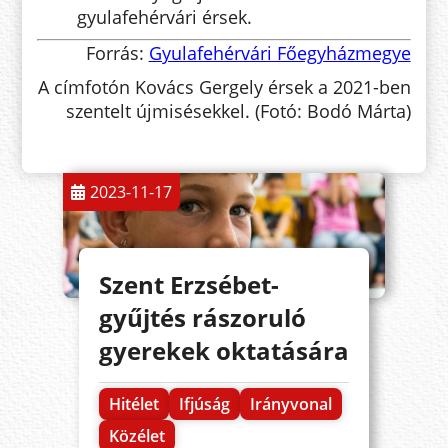
gyulafehérvári érsek.
Forrás:
Gyulafehérvári Főegyházmegye
A címfotón Kovács Gergely érsek a 2021-ben
szentelt újmisésekkel. (Fotó: Bodó Márta)
2023-11-17
Szent Erzsébet-
gyűjtés rászoruló
gyerekek oktatására
Hitélet
Ifjúság
Irányvonal
Közélet