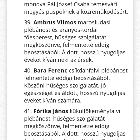
mondva Pál József Csaba temesvári
megyés püspöknek a közreműködésért.
39.
Ambrus Vilmos
marosludasi
plébánost és aranyos-tordai
főesperest, hűséges szolgálatát
megköszönve, felmentette eddigi
beosztásából. Áldott, hosszú nyugdíjas
éveket kíván neki az érsek.
40.
Bara Ferenc
csíkdánfalvi plébánost
felmentette eddigi beosztásából.
Köszöni hűséges szolgálatát. Jó
egészséget és áldott, hosszú nyugdíjas
éveket kíván számára.
41.
Fórika János
küküllőkeményfalvi
plébánost, hűséges szolgálatát
megköszönve, felmentette eddigi
beosztásából. Áldott, hosszú nyugdíjas