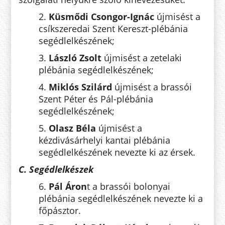
2.
Küsmődi Csongor-Ignác
újmisést a
csíkszeredai Szent Kereszt-plébánia
segédlelkészének;
3.
László Zsolt
újmisést a zetelaki
plébánia segédlelkészének;
4.
Miklós Szilárd
újmisést a brassói
Szent Péter és Pál-plébánia
segédlelkészének;
5.
Olasz Béla
újmisést a
kézdivásárhelyi kantai plébánia
segédlelkészének nevezte ki az érsek.
C. Segédlelkészek
6.
Pál Áron
t a brassói bolonyai
plébánia segédlelkészének nevezte ki a
főpásztor.