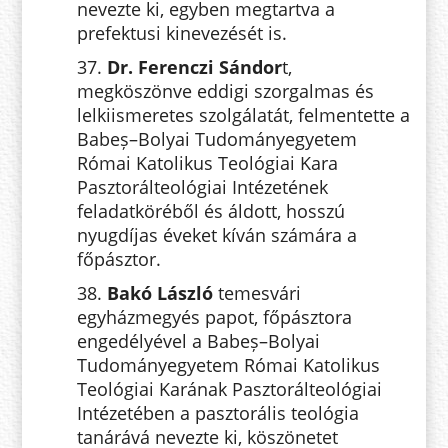
nevezte ki, egyben megtartva a
prefektusi kinevezését is.
37.
Dr. Ferenczi Sándor
t,
megköszönve eddigi szorgalmas és
lelkiismeretes szolgálatát, felmentette a
Babeș–Bolyai Tudományegyetem
Római Katolikus Teológiai Kara
Pasztorálteológiai Intézetének
feladatköréből és áldott, hosszú
nyugdíjas éveket kíván számára a
főpásztor.
38.
Bakó László
temesvári
egyházmegyés papot, főpásztora
engedélyével a Babeș–Bolyai
Tudományegyetem Római Katolikus
Teológiai Karának Pasztorálteológiai
Intézetében a pasztorális teológia
tanárává nevezte ki, köszönetet