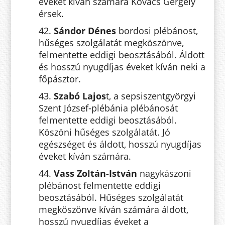
éveket kíván számára Kovács Gergely
érsek.
42.
Sándor Dénes
bordosi plébánost,
hűséges szolgálatát megköszönve,
felmentette eddigi beosztásából. Áldott
és hosszú nyugdíjas éveket kíván neki a
főpásztor.
43.
Szabó Lajos
t, a sepsiszentgyörgyi
Szent József-plébánia plébánosát
felmentette eddigi beosztásából.
Köszöni hűséges szolgálatát. Jó
egészséget és áldott, hosszú nyugdíjas
éveket kíván számára.
44.
Vass Zoltán-István
nagykászoni
plébánost felmentette eddigi
beosztásából. Hűséges szolgálatát
megköszönve kíván számára áldott,
hosszú nyugdíjas éveket a