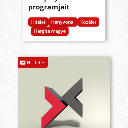
programjait
Hitélet
Irányvonal
Közélet
Hargita megye
Hirdetés