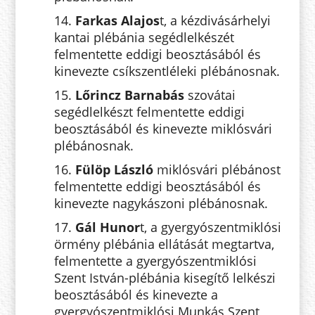
14.
Farkas Alajos
t, a kézdivásárhelyi
kantai plébánia segédlelkészét
felmentette eddigi beosztásából és
kinevezte csíkszentléleki plébánosnak.
15.
Lőrincz Barnabás
szovátai
segédlelkészt felmentette eddigi
beosztásából és kinevezte miklósvári
plébánosnak.
16.
Fülöp László
miklósvári plébánost
felmentette eddigi beosztásából és
kinevezte nagykászoni plébánosnak.
17.
Gál Hunor
t, a gyergyószentmiklósi
örmény plébánia ellátását megtartva,
felmentette a gyergyószentmiklósi
Szent István-plébánia kisegítő lelkészi
beosztásából és kinevezte a
gyergyószentmiklósi Munkás Szent