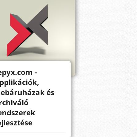
epyx.com -
pplikációk,
ebáruházak és
rchiváló
endszerek
ejlesztése