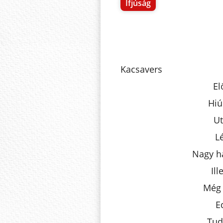
Ifjúság
Kacsavers
El
Hiú
Ut
L
Nagy ha
Il
Még 
E
Tud