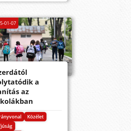
5-01-07
zerdától
olytatódik a
anítás az
skolákban
rányvonal
Közélet
fjúság