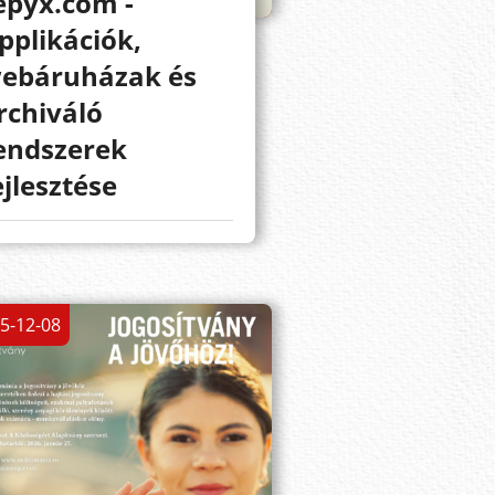
epyx.com -
pplikációk,
ebáruházak és
rchiváló
endszerek
ejlesztése
5-12-08