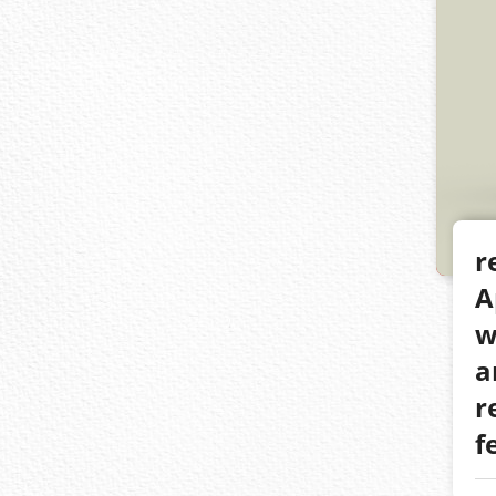
r
A
w
a
r
f