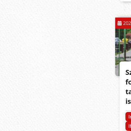
202
S
f
t
i
I
I