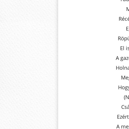
M
Réc
E
Röpü
El 
A gaz
Holn
Meg
Hogy
(N
Cs
Ezér
A me