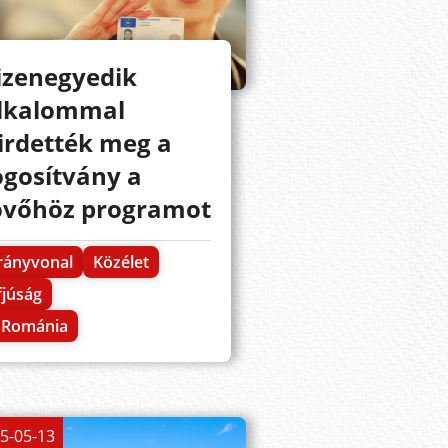
izenegyedik
lkalommal
irdették meg a
ogosítvány a
övőhöz programot
rányvonal
Közélet
fjúság
Románia
5-05-13