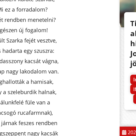
i ez a forradalom?
ét rendben menetelni?
T
gészen új fogalom!
a
lt Szarka fejét vesztve,
h
is hadarta egy szuszra:
J
dasszony kacsát vágna,
j
ap nagy lakodalom van.
I
hallották a hamisak,
I
 a szeleburdik halnak,
álunkfelé füle van a
ácsogó rucafarmnak),
t járnak feszes rendben
202
gszeppent nagy kacsák