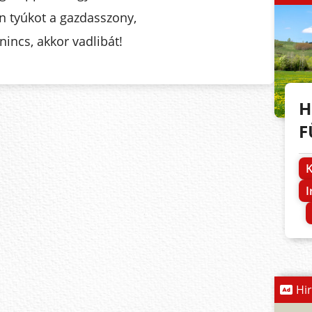
n tyúkot a gazdasszony,
nincs, akkor vadlibát!
H
F
K
Hi