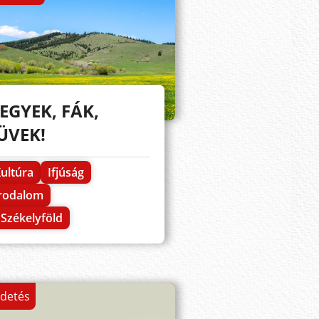
EGYEK, FÁK,
ÜVEK!
ultúra
Ifjúság
Irodalom
Székelyföld
rdetés