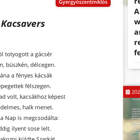
r
Gyergyószentmiklós
A
w
Kacsavers
a
r
f
öl totyogott a gácsér
n, büszkén, délcegen.
ána a fényes kácsák
épegettek félszegen.
202
d volt, kacsákhoz képest
ledelmes, halk menet.
a Nap is megcsodálta:
ddig ilyent sose lelt.
akozni küldte Szarkát,