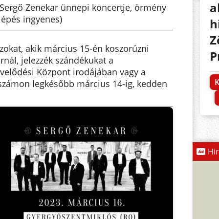
a
 Sergő Zenekar ünnepi koncertje, örmény
lépés ingyenes)
h
Z
azokat, akik március 15-én koszorúzni
P
rnál, jelezzék szándékukat a
velődési Központ irodájában vagy a
K
nszámon legkésőbb március 14-ig, kedden
Hi