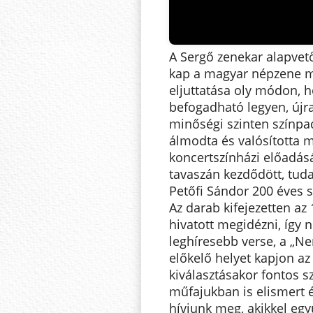
A Sergő zenekar alapvető
kap a magyar népzene mi
eljuttatása oly módon, 
befogadható legyen, újr
minőségi szinten színpad
álmodta és valósította 
koncertszínházi előadás
tavaszán kezdődött, tuda
Petőfi Sándor 200 éves s
Az darab kifejezetten az
hivatott megidézni, így 
leghíresebb verse, a „Ne
előkelő helyet kapjon a
kiválasztásakor fontos s
műfajukban is elismert 
hívjunk meg, akikkel egy