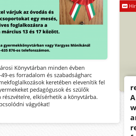
Hi
Városi Könyvtárban minden évben
49-es forradalom és szabadságharc
mekfoglalkozások keretében elevenítik fel
r
 gyermekeket pedagógusok és szülők
A
részvételre, elkísérhetik a könyvtárba.
apcsolódni vágyókat!
w
a
r