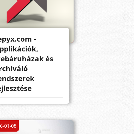
epyx.com -
pplikációk,
ebáruházak és
rchiváló
endszerek
ejlesztése
6-01-08