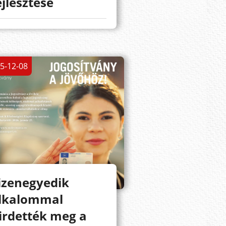
ejlesztése
5-12-08
izenegyedik
lkalommal
irdették meg a