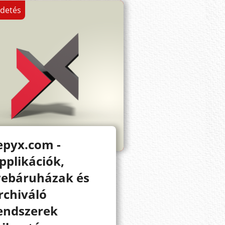
rdetés
epyx.com -
pplikációk,
ebáruházak és
rchiváló
endszerek