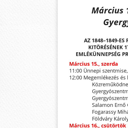
Március 
Gyerg
AZ 1848–1849-E
KITÖRÉSÉNEK 1
EMLÉKÜNNEPSÉG P
Március 15., szerda
11:00 Ünnepi szentmise
12:00 Megemlékezés és k
Közreműködne
Gyergyószentmik
Gyergyószentm
Salamon Ernő
Fogarassy Mihá
Földváry Káro
Március 16., csütörtök