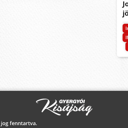
J
j
I
I
jog fenntartva.