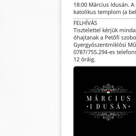
18:00 Március Idusán. A
katolikus templom (a be
FELHÍVÁS
Tisztelettel kérjük mind
óhajtanak a Petőfi szobo
Gyergyószentmiklósi Mű
0787/755.294-es telefo
12 óráig.