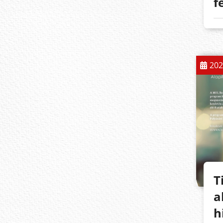
f
202
T
a
h