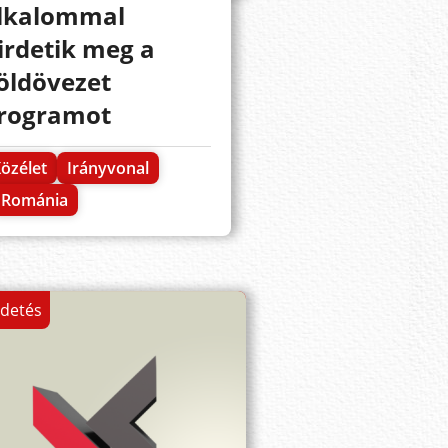
lkalommal
irdetik meg a
öldövezet
rogramot
özélet
Irányvonal
Románia
rdetés