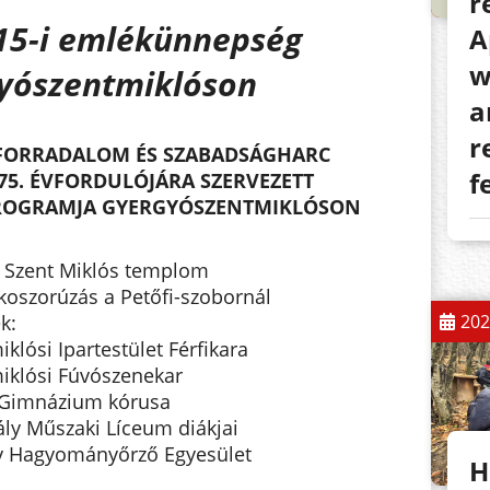
r
15-i emlékünnepség
A
w
yószentmiklóson
a
r
S FORRADALOM ÉS SZABADSÁGHARC
f
75. ÉVFORDULÓJÁRA SZERVEZETT
ROGRAMJA GYERGYÓSZENTMIKLÓSON
, Szent Miklós templom
oszorúzás a Petőfi-szobornál
k:
202
lósi Ipartestület Férfikara
iklósi Fúvószenekar
 Gimnázium kórusa
ly Műszaki Líceum diákjai
ly Hagyományőrző Egyesület
H