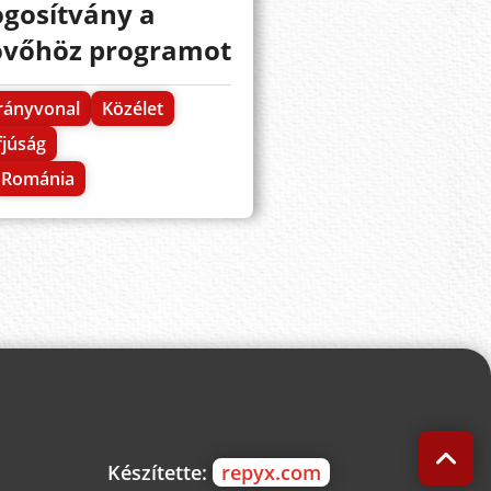
ogosítvány a
övőhöz programot
rányvonal
Közélet
fjúság
Románia
Készítette:
repyx.com