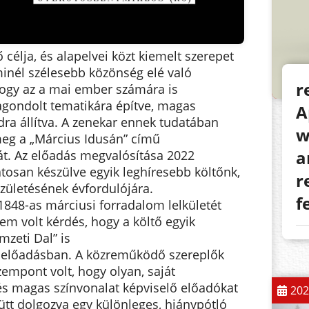
 célja, és alapelvei közt kiemelt szerepet
nél szélesebb közönség elé való
r
hogy az a mai ember számára is
agondolt tematikára építve, magas
A
ra állítva. A zenekar ennek tudatában
w
meg a „Március Idusán” című
a
át. Az előadás megvalósítása 2022
tosan készülve egyik leghíresebb költőnk,
r
zületésének évfordulójára.
f
 1848-as márciusi forradalom lelkületét
nem volt kérdés, hogy a költő egyik
mzeti Dal” is
z előadásban. A közreműködő szereplők
zempont volt, hogy olyan, saját
és magas színvonalat képviselő előadókat
202
ütt dolgozva egy különleges, hiánypótló