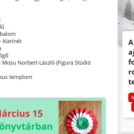
k
dű
mbalom
A
 klarinét
a
a
bőgő
f
:
Moșu Norbert-László (Figura Stúdió
r
ikus templom
t
I