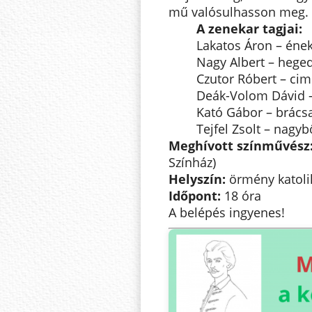
mű valósulhasson meg.
A zenekar tagjai:
Lakatos Áron – éne
Nagy Albert – hege
Czutor Róbert – ci
Deák-Volom Dávid –
Kató Gábor – brács
Tejfel Zsolt – nagy
Meghívott színművész
Színház)
Helyszín:
örmény katol
Időpont:
18 óra
A belépés ingyenes!