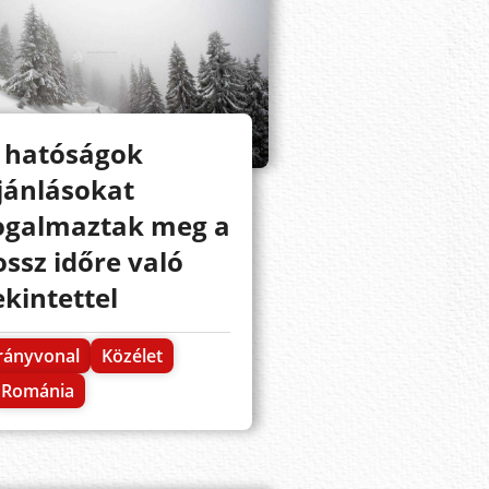
 hatóságok
jánlásokat
ogalmaztak meg a
ossz időre való
ekintettel
rányvonal
Közélet
Románia