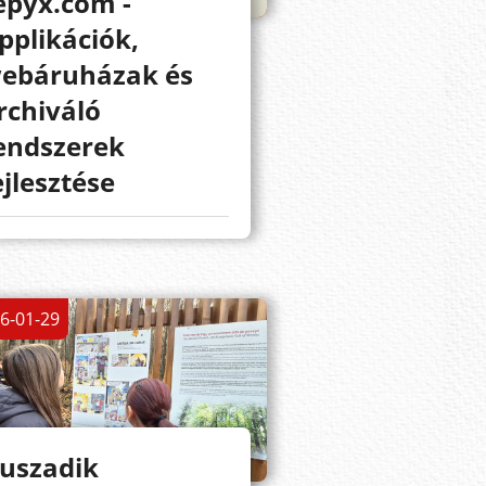
epyx.com -
pplikációk,
ebáruházak és
rchiváló
endszerek
ejlesztése
6-01-29
uszadik