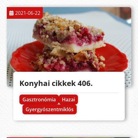
2021-06-22
Konyhai cikkek 406.
Gasztronómia
Hazai
Gyergyószentmiklós