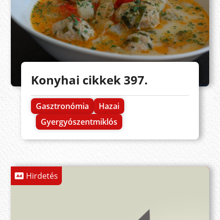
Konyhai cikkek 397.
Gasztronómia
Hazai
Gyergyószentmiklós
Hirdetés