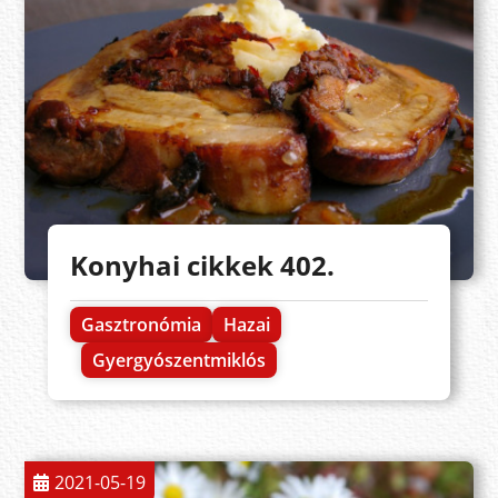
Konyhai cikkek 402.
Gasztronómia
Hazai
Gyergyószentmiklós
2021-05-19