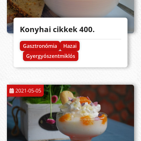
Konyhai cikkek 400.
Gasztronómia
Hazai
Gyergyószentmiklós
2021-05-05