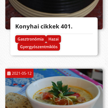
Konyhai cikkek 401.
Gasztronómia
Hazai
Gyergyószentmiklós
2021-05-12