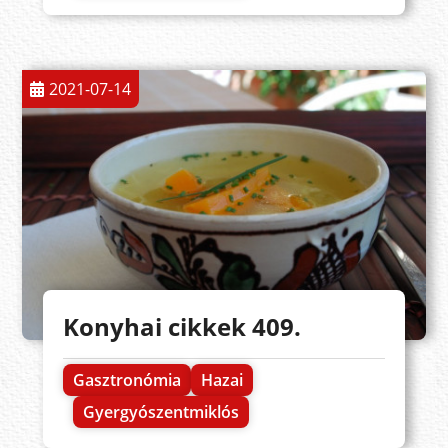
2021-07-14
Konyhai cikkek 409.
Gasztronómia
Hazai
Gyergyószentmiklós