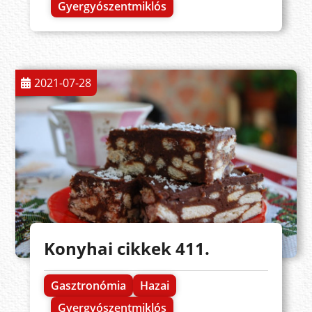
Gyergyószentmiklós
2021-07-28
Konyhai cikkek 411.
Gasztronómia
Hazai
Gyergyószentmiklós