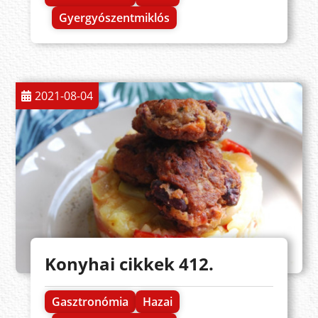
Gyergyószentmiklós
2021-08-04
Konyhai cikkek 412.
Gasztronómia
Hazai