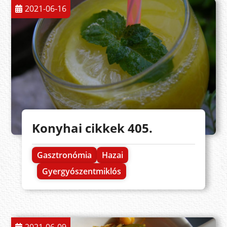
2021-06-16
Konyhai cikkek 405.
Gasztronómia
Hazai
Gyergyószentmiklós