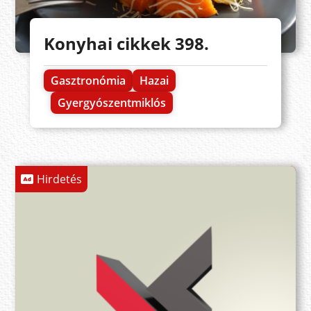
Konyhai cikkek 398.
Gasztronómia
Hazai
Gyergyószentmiklós
Hirdetés