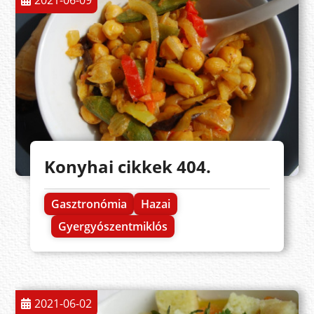
2021-06-09
Konyhai cikkek 404.
Gasztronómia
Hazai
Gyergyószentmiklós
2021-06-02