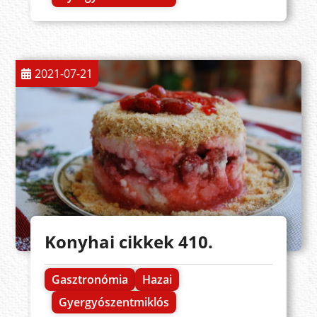
2021-07-21
Konyhai cikkek 410.
Gasztronómia
Hazai
Gyergyószentmiklós