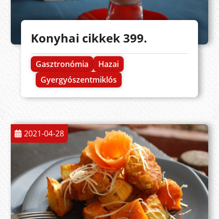
Konyhai cikkek 399.
Gasztronómia
Hazai
Gyergyószentmiklós
2021-04-28