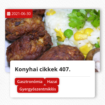
2021-06-30
Konyhai cikkek 407.
Gasztronómia
Hazai
Gyergyószentmiklós