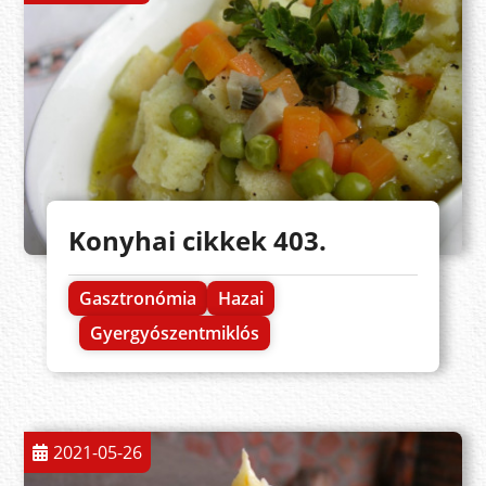
Konyhai cikkek 403.
Gasztronómia
Hazai
Gyergyószentmiklós
2021-05-26