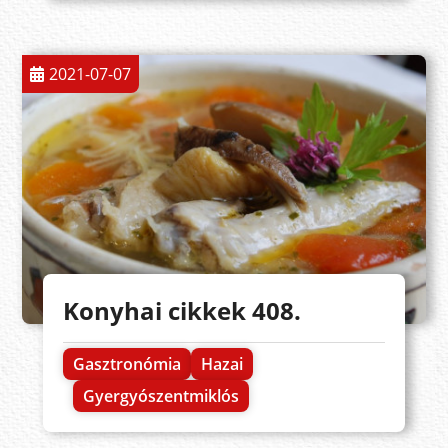
2021-07-07
Konyhai cikkek 408.
Gasztronómia
Hazai
Gyergyószentmiklós