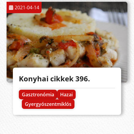
2021-04-14
Konyhai cikkek 396.
Gasztronómia
Hazai
Gyergyószentmiklós