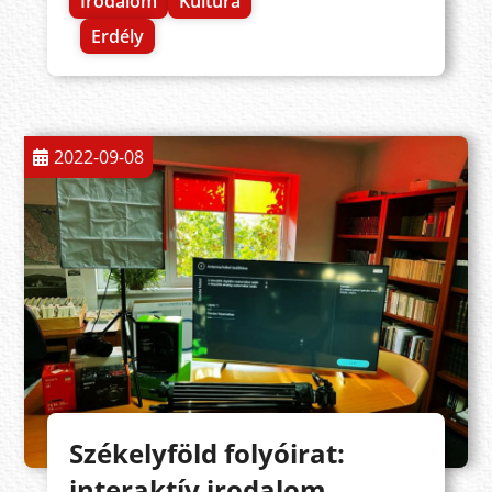
Irodalom
Kultúra
Erdély
2022-09-08
Székelyföld folyóirat:
interaktív irodalom