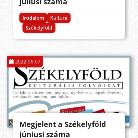
júliusi száma
Irodalom
Kultúra
Székelyföld
2022-06-07
Megjelent a Székelyföld
júniusi száma