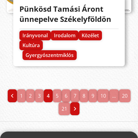
Pünkösd Tamási Áront
ünnepelve Székelyföldön
Irányvonal
Irodalom
Közélet
Kultúra
Gyergyószentmiklós
1
2
3
4
5
6
7
8
9
10
...
20
21