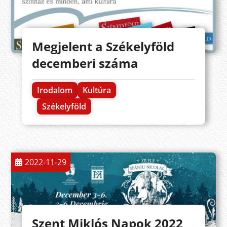
Megjelent a Székelyföld
decemberi száma
Irodalom
Kultúra
Székelyföld
2022-11-29
Szent Miklós Napok 2022