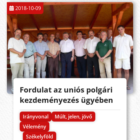
2018-10-09
Fordulat az uniós polgári
kezdeményezés ügyében
Irányvonal
Múlt, jelen, jövő
Vélemény
Székelyföld