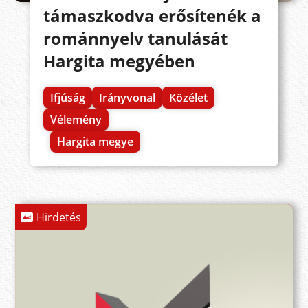
támaszkodva erősítenék a
románnyelv tanulását
Hargita megyében
Ifjúság
Irányvonal
Közélet
Vélemény
Hargita megye
Hirdetés