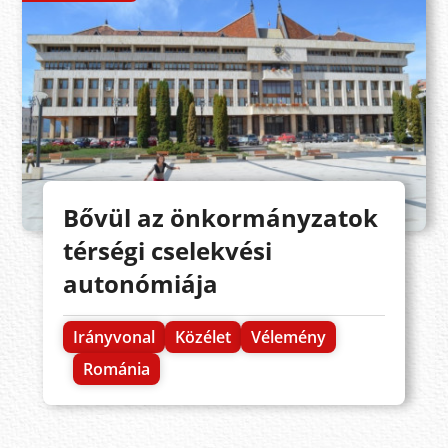
Bővül az önkormányzatok
térségi cselekvési
autonómiája
Irányvonal
Közélet
Vélemény
Románia