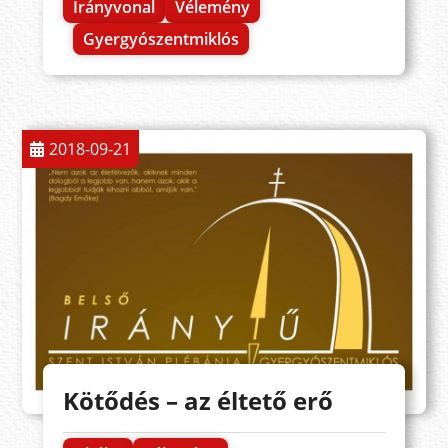
Irányvonal
Vélemény
Gyergyószentmiklós
2018-09-21
Kötődés – az éltető erő