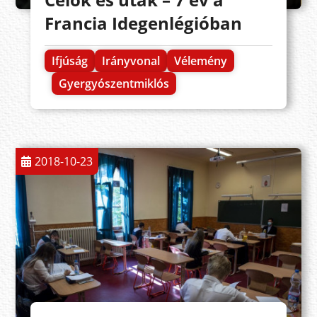
Francia Idegenlégióban
Ifjúság
Irányvonal
Vélemény
Gyergyószentmiklós
2018-10-23