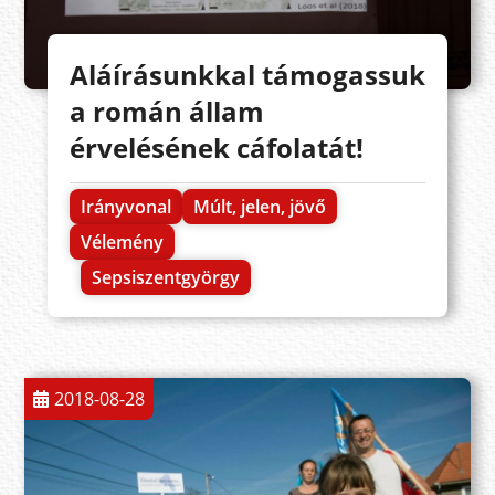
Aláírásunkkal támogassuk
a román állam
érvelésének cáfolatát!
Irányvonal
Múlt, jelen, jövő
Vélemény
Sepsiszentgyörgy
2018-08-28