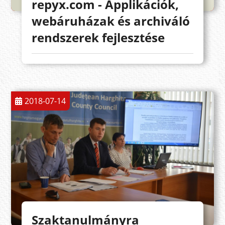
repyx.com - Applikációk,
webáruházak és archiváló
rendszerek fejlesztése
2018-07-14
Szaktanulmányra