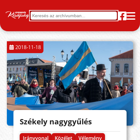
2018-11-18
Székely nagygyűlés
Irányvonal
Közélet
Vélemény