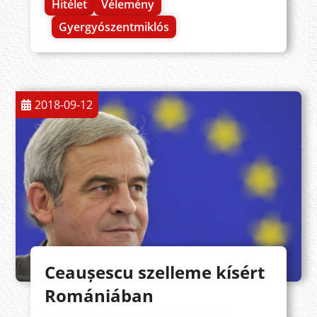
Hitélet
Vélemény
Gyergyószentmiklós
2018-09-12
Ceaușescu szelleme kísért
Romániában