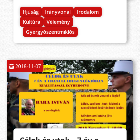
Ifjúság
Irányvonal
Irodalom
Kultúra
Vélemény
Gyergyószentmiklós
2018-11-07
Célok és utak – 7 év a