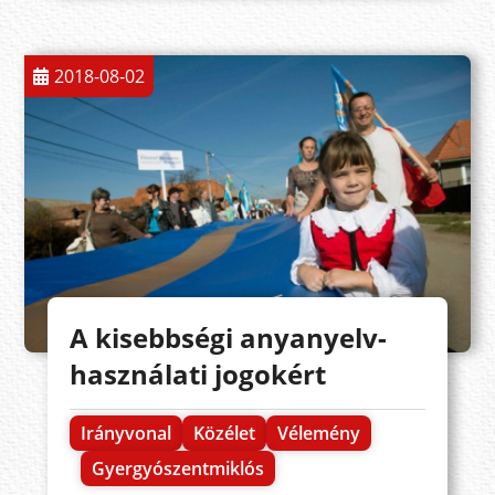
2018-08-02
A kisebbségi anyanyelv-
használati jogokért
Irányvonal
Közélet
Vélemény
Gyergyószentmiklós