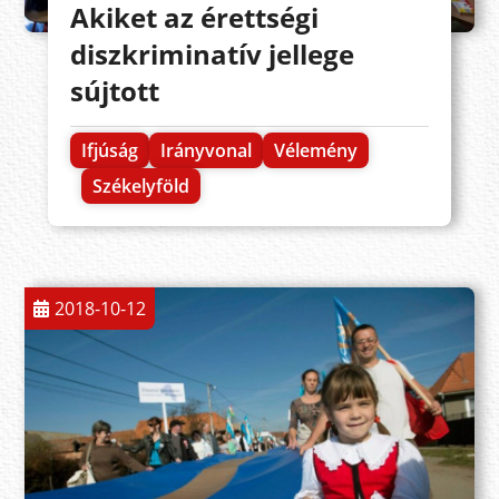
Akiket az érettségi
diszkriminatív jellege
sújtott
Ifjúság
Irányvonal
Vélemény
Székelyföld
2018-10-12