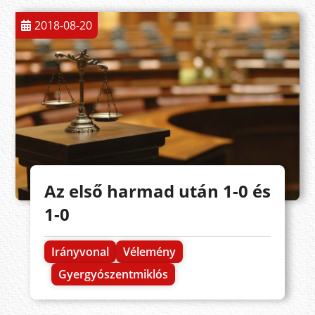
2018-08-20
Az első harmad után 1-0 és
1-0
Irányvonal
Vélemény
Gyergyószentmiklós