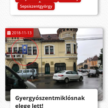
Sepsiszentgyörgy
2018-11-13
Gyergyószentmiklósnak
elege lett!