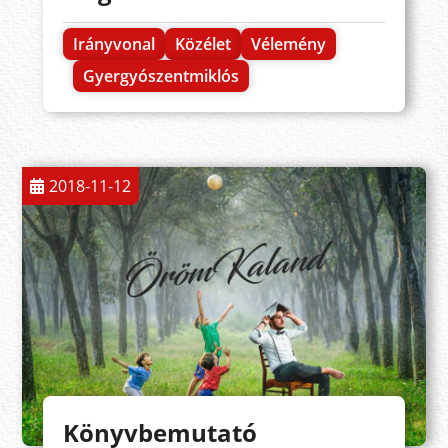
Irányvonal
Közélet
Vélemény
Gyergyószentmiklós
2018-11-12
Könyvbemutató