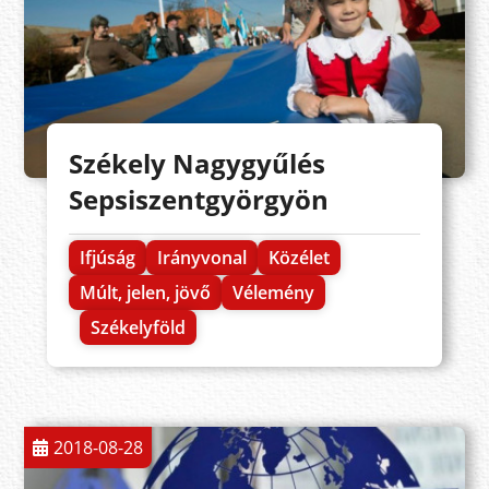
Székely Nagygyűlés
Sepsiszentgyörgyön
Ifjúság
Irányvonal
Közélet
Múlt, jelen, jövő
Vélemény
Székelyföld
2018-08-28