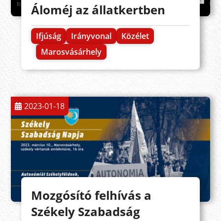
Áloméj az állatkertben
Ifjúság
Irányvonal
Közélet
Marosvásárhely
2023-01-18
Mozgósító felhívás a
Székely Szabadság