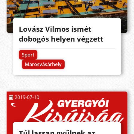
Lovász Vilmos ismét
dobogós helyen végzett
Sport
Marosvásárhely
2019-07-10
Túl lassan gyűlnek az