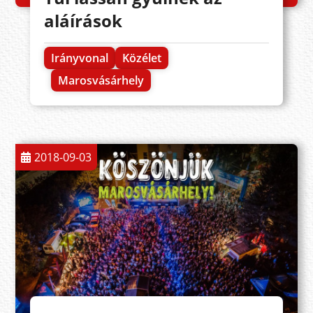
aláírások
Irányvonal
Közélet
Marosvásárhely
2018-09-03