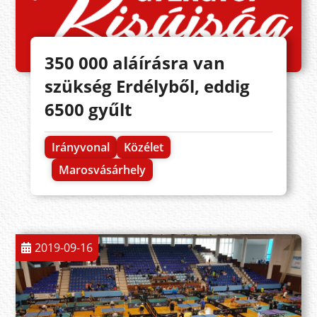
350 000 aláírásra van
szükség Erdélyből, eddig
6500 gyűlt
Irányvonal
Közélet
Marosvásárhely
2019-09-16