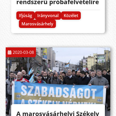
rendszerű próbafelvételire
Ifjúság
Irányvonal
Közélet
Marosvásárhely
2020-03-08
A marosvásárhelyi Székely