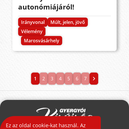
autonómiájáról!
Irányvonal
Múlt, jelen, jövő
Vélemény
Marosvásárhely
1
2
3
4
5
6
7
Ez az oldal cookie-kat használ. Az