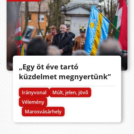
„Egy öt éve tartó
küzdelmet megnyertünk”
Irányvonal
Múlt, jelen, jövő
Vélemény
Marosvásárhely