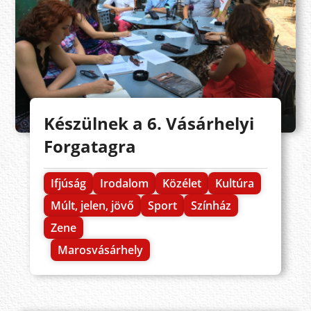
Készülnek a 6. Vásárhelyi
Forgatagra
Ifjúság
Irodalom
Közélet
Kultúra
Múlt, jelen, jövő
Sport
Színház
Zene
Marosvásárhely