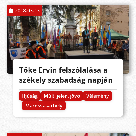
2018-03-13
Tőke Ervin felszólalása a
székely szabadság napján
Ifjúság
Múlt, jelen, jövő
Vélemény
Marosvásárhely