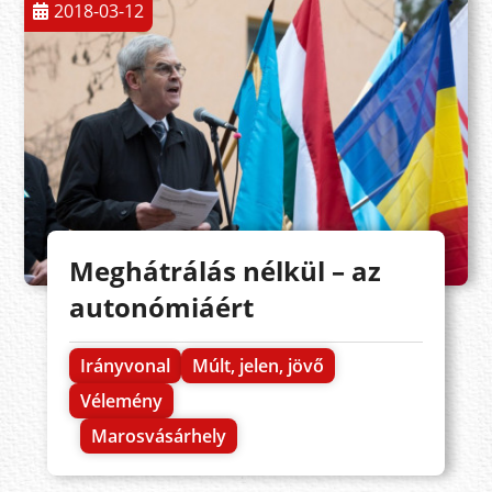
2018-03-12
Meghátrálás nélkül – az
autonómiáért
Irányvonal
Múlt, jelen, jövő
Vélemény
Marosvásárhely