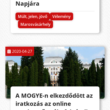
Napjára
Múlt, jelen, jövő
Vélemény
Marosvásárhely
2020-04-27
A MOGYE-n elkezdődött az
iratkozás az online