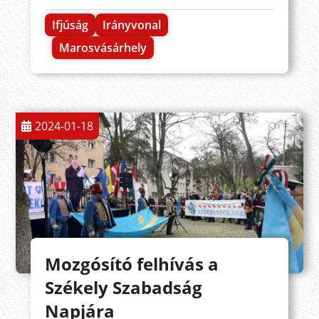
Ifjúság
Irányvonal
Marosvásárhely
2024-01-18
Mozgósító felhívás a
Székely Szabadság
Napjára