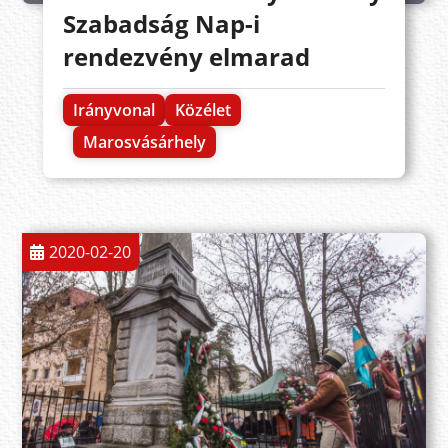
Szabadság Nap-i
rendezvény elmarad
Irányvonal
Közélet
Marosvásárhely
2020-02-20