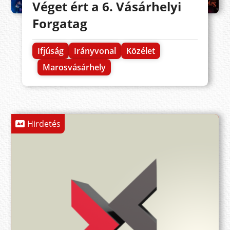
Véget ért a 6. Vásárhelyi
Forgatag
Ifjúság
Irányvonal
Közélet
Marosvásárhely
Hirdetés