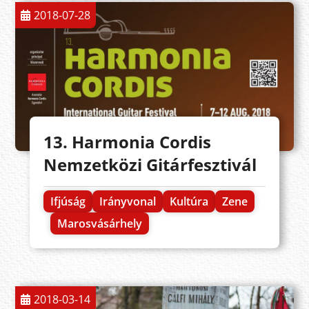
2018-07-28
13. Harmonia Cordis
Nemzetközi Gitárfesztivál
Ifjúság
Irányvonal
Kultúra
Zene
Marosvásárhely
2018-03-14