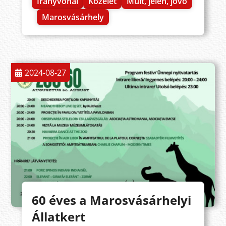
Irányvonal
Közélet
Múlt, jelen, jövő
Marosvásárhely
2024-08-27
60 éves a Marosvásárhelyi
Állatkert