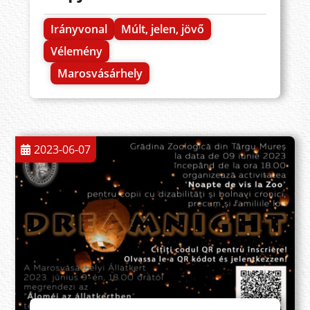
Irányvonal
Múlt, jelen, jövő
Vélemény
Marosvásárhely
2023-06-07