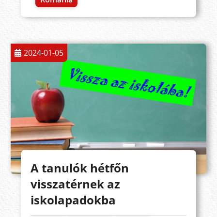
2024-01-05
A tanulók hétfőn
visszatérnek az
iskolapadokba