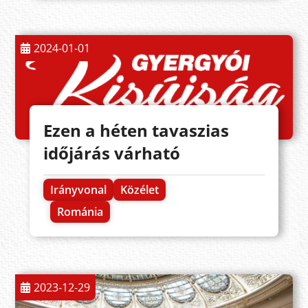
2024-01-01
Ezen a héten tavaszias
időjárás várható
Irányvonal
Közélet
Románia
2023-12-29