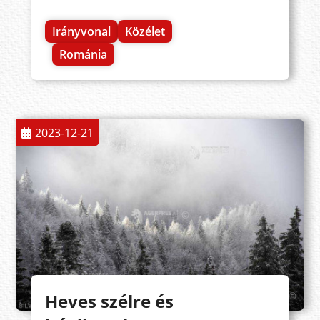
Irányvonal
Közélet
Románia
2023-12-21
Heves szélre és