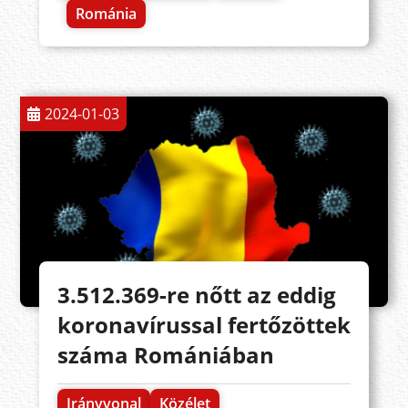
Románia
2024-01-03
3.512.369-re nőtt az eddig
koronavírussal fertőzöttek
száma Romániában
Irányvonal
Közélet