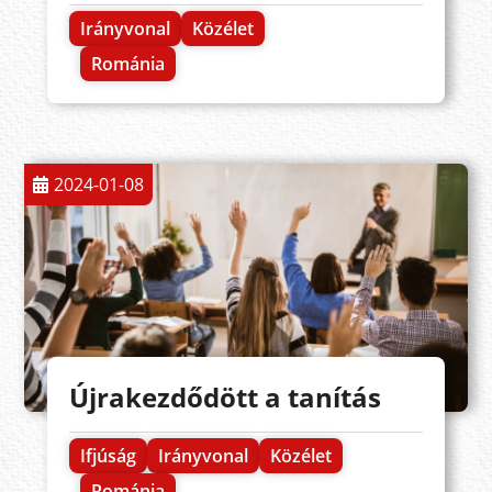
Irányvonal
Közélet
Románia
2024-01-08
Újrakezdődött a tanítás
Ifjúság
Irányvonal
Közélet
Románia