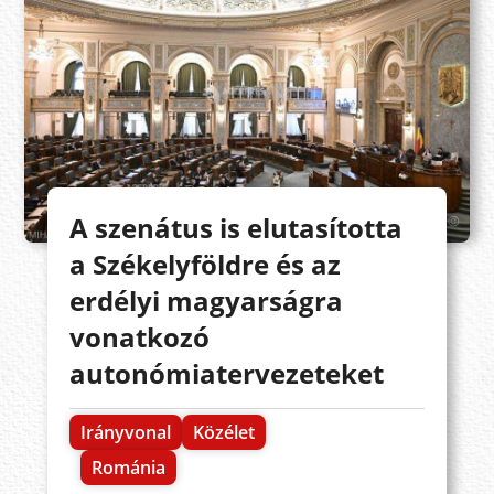
A szenátus is elutasította
a Székelyföldre és az
erdélyi magyarságra
vonatkozó
autonómiatervezeteket
Irányvonal
Közélet
Románia