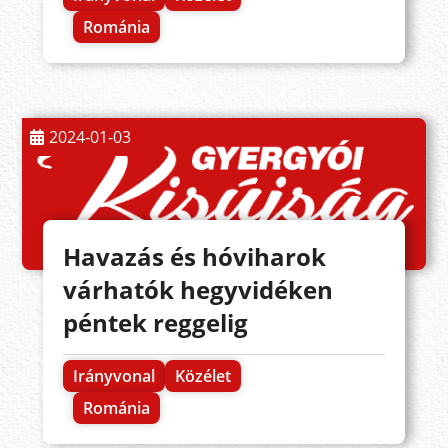
Románia
2024-01-03
Havazás és hóviharok
várhatók hegyvidéken
péntek reggelig
Irányvonal
Közélet
Románia