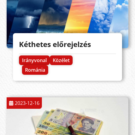
Kéthetes előrejelzés
Irányvonal
Közélet
Románia
2023-12-16