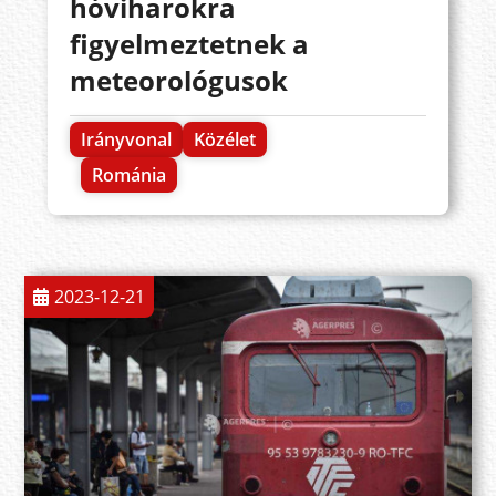
hóviharokra
figyelmeztetnek a
meteorológusok
Irányvonal
Közélet
Románia
2023-12-21