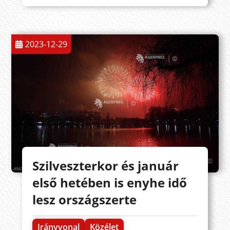
2023-12-29
Szilveszterkor és január
első hetében is enyhe idő
lesz országszerte
Irányvonal
Közélet