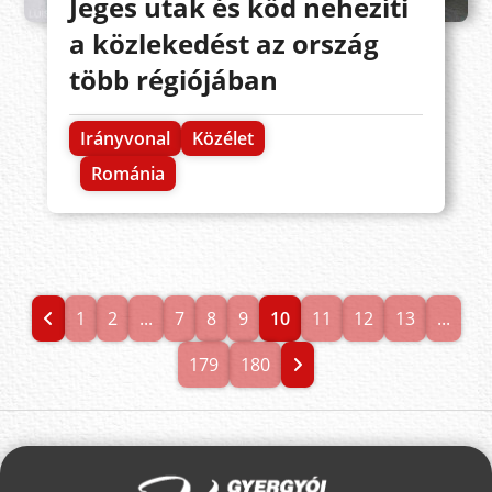
Jeges utak és köd nehezíti
a közlekedést az ország
több régiójában
Irányvonal
Közélet
Románia
1
2
...
7
8
9
10
11
12
13
...
179
180