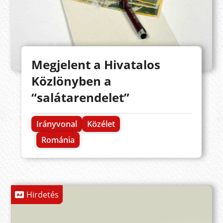
Megjelent a Hivatalos
Közlönyben a
“salátarendelet”
Irányvonal
Közélet
Románia
Hirdetés