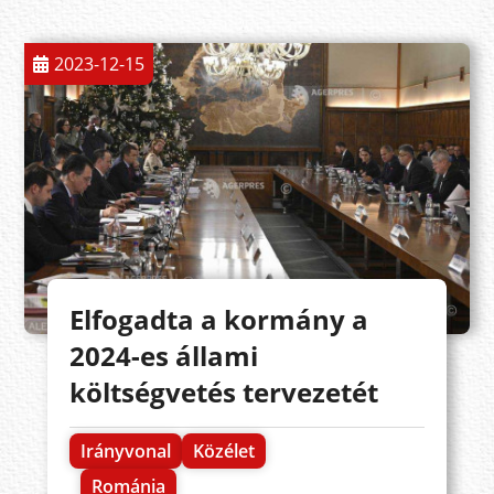
2023-12-15
Elfogadta a kormány a
2024-es állami
költségvetés tervezetét
Irányvonal
Közélet
Románia