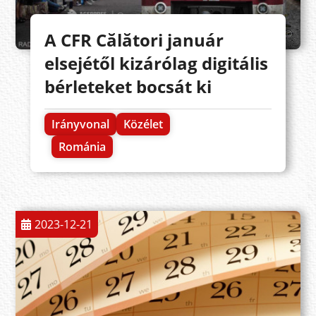
A CFR Călători január
elsejétől kizárólag digitális
bérleteket bocsát ki
Irányvonal
Közélet
Románia
2023-12-21