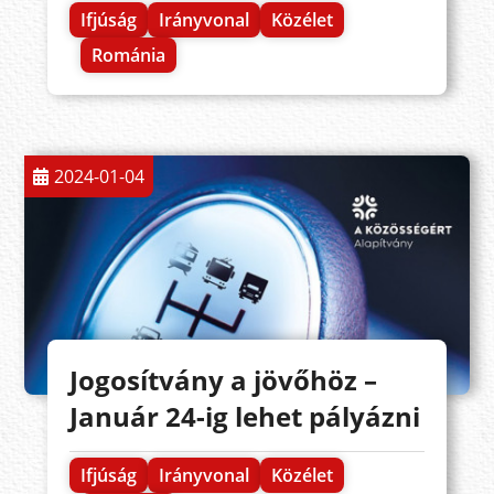
Ifjúság
Irányvonal
Közélet
Románia
2024-01-04
Jogosítvány a jövőhöz –
Január 24-ig lehet pályázni
Ifjúság
Irányvonal
Közélet