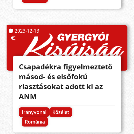
2023-12-13
Csapadékra figyelmeztető
másod- és elsőfokú
riasztásokat adott ki az
ANM
Irányvonal
Közélet
Románia