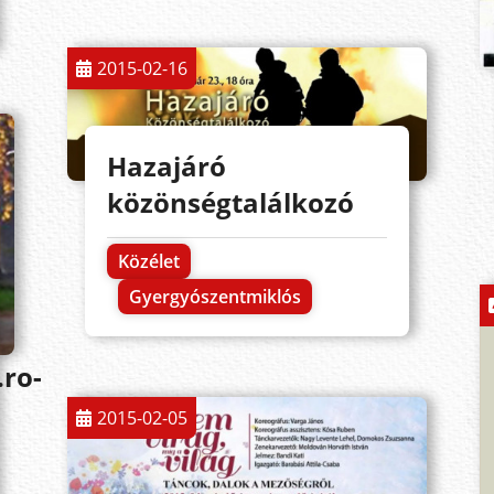
2015-02-16
Hazajáró
közönségtalálkozó
Közélet
Gyergyószentmiklós
ro-
2015-02-05