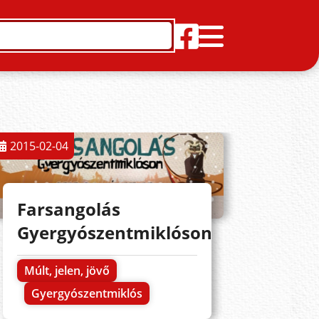
2015-02-04
Farsangolás
Gyergyószentmiklóson
Múlt, jelen, jövő
Gyergyószentmiklós