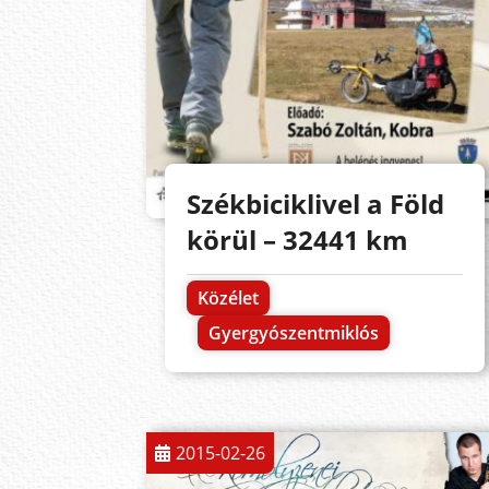
Székbiciklivel a Föld
körül – 32441 km
Közélet
Gyergyószentmiklós
2015-02-26