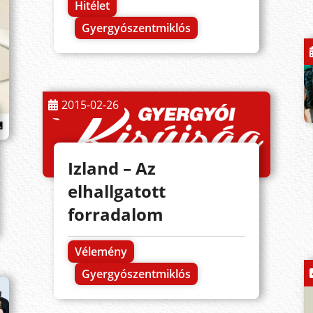
Hitélet
Gyergyószentmiklós
2015-02-26
Izland – Az
elhallgatott
forradalom
Vélemény
Gyergyószentmiklós