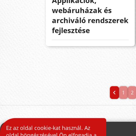
Applikációk,
webáruházak és
archiváló rendszerek
fejlesztése
1
2
Ez az oldal cookie-kat használ. Az
oldal böngészésével Ön elfogadja a