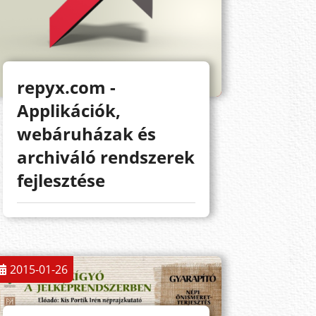
repyx.com -
Applikációk,
webáruházak és
archiváló rendszerek
fejlesztése
2015-01-26