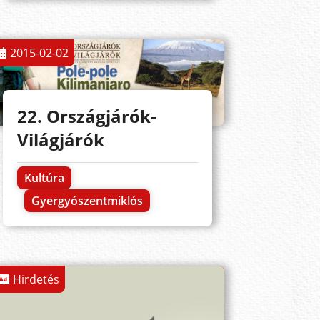
2015-02-02
22. Országjárók-
Világjárók
Kultúra
Gyergyószentmiklós
Hirdetés