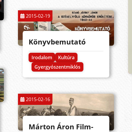
2015-02-19
Könyvbemutató
Irodalom
Kultúra
Gyergyószentmiklós
2015-02-16
Márton Áron Film-