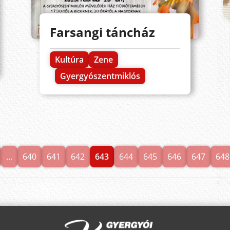
Farsangi táncház
Kultúra
Zene
Gyergyószentmiklós
...
640
641
642
643
644
645
646
647
648