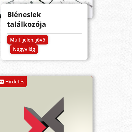
Blénesiek
találkozója
Múlt, jelen, jövő
Nagyvilág
Hirdetés