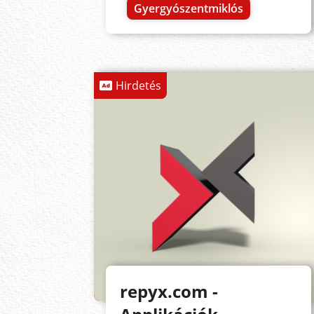
Gyergyószentmiklós
Hirdetés
repyx.com -