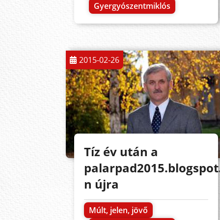
Gyergyószentmiklós
2015-02-26
Tíz év után a
palarpad2015.blogspot.
n újra
Múlt, jelen, jövő