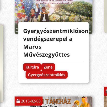
Gyergyószentmiklóson
vendégszerepel a
Maros
Művészegyüttes
Kultúra
Zene
Gyergyószentmiklós
2015-02-05