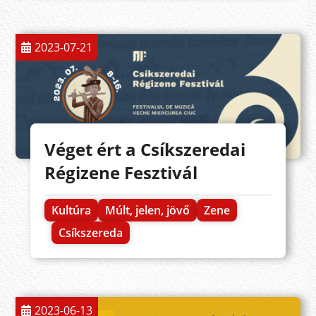
2023-07-21
Véget ért a Csíkszeredai
Régizene Fesztivál
Kultúra
Múlt, jelen, jövő
Zene
Csíkszereda
2023-06-13