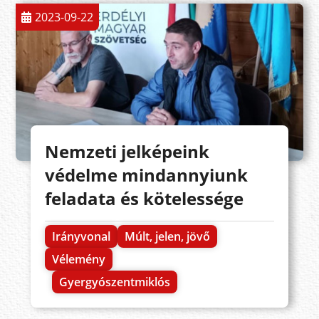
2023-09-22
Nemzeti jelképeink
védelme mindannyiunk
feladata és kötelessége
Irányvonal
Múlt, jelen, jövő
Vélemény
Gyergyószentmiklós