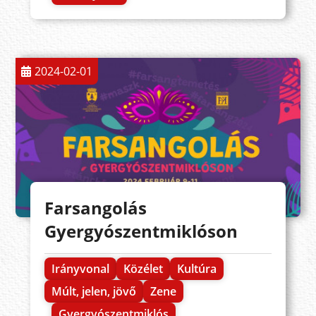
2024-02-01
Farsangolás
Gyergyószentmiklóson
Irányvonal
Közélet
Kultúra
Múlt, jelen, jövő
Zene
Gyergyószentmiklós