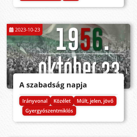
2023-10-23
A szabadság napja
Irányvonal
Közélet
Múlt, jelen, jövő
Gyergyószentmiklós