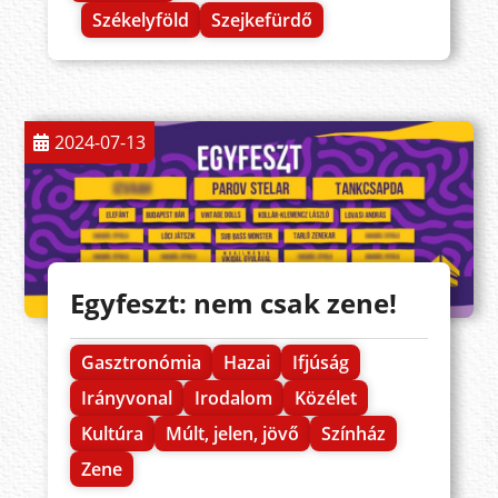
Székelyföld
Szejkefürdő
2024-07-13
Egyfeszt: nem csak zene!
Gasztronómia
Hazai
Ifjúság
Irányvonal
Irodalom
Közélet
Kultúra
Múlt, jelen, jövő
Színház
Zene