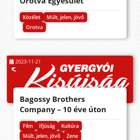
Orotva Egyesület
Közélet
Múlt, jelen, jövő
Orotva
2023-11-21
Bagossy Brothers
Company – 10 éve úton
Film
Ifjúság
Kultúra
Múlt, jelen, jövő
Zene