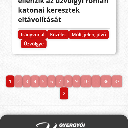
ellenzik az úzvölgyi román
katonai keresztek
eltávolítását
Irányvonal
Közélet
Múlt, jelen, jövő
Úzvölgye
1
2
3
4
5
6
7
8
9
10
...
36
37