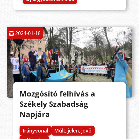
2024-01-18
Mozgósító felhívás a
Székely Szabadság
Napjára
Irányvonal
Múlt, jelen, jövő