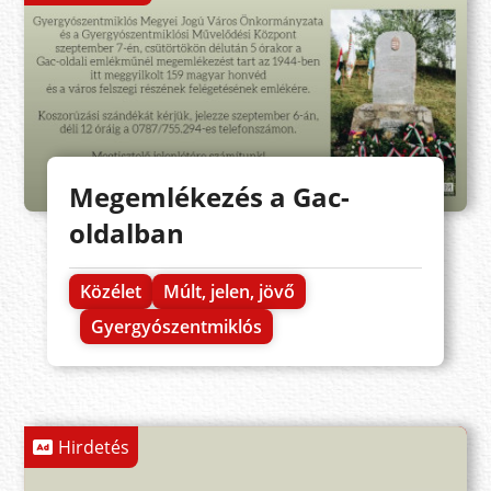
Megemlékezés a Gac-
oldalban
Közélet
Múlt, jelen, jövő
Gyergyószentmiklós
Hirdetés