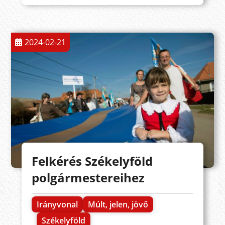
2024-02-21
Felkérés Székelyföld
polgármestereihez
Irányvonal
Múlt, jelen, jövő
Székelyföld