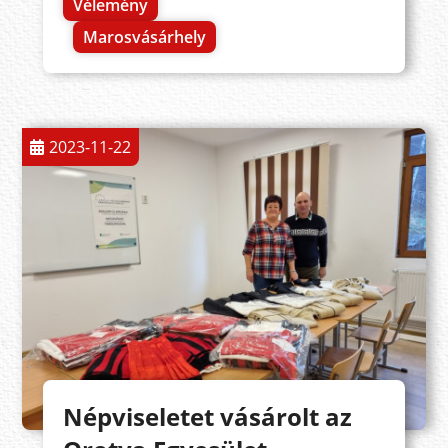
Vélemény
Marosvásárhely
2023-11-22
Népviseletet vásárolt az