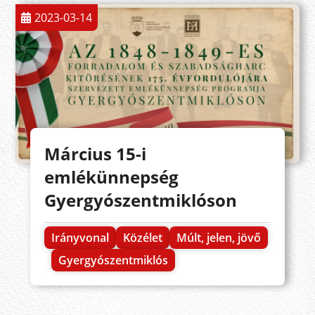
2023-03-14
Március 15-i
emlékünnepség
Gyergyószentmiklóson
Irányvonal
Közélet
Múlt, jelen, jövő
Gyergyószentmiklós