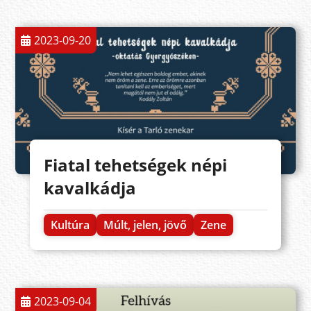
2023-09-20
Fiatal tehetségek népi
kavalkádja
Kultúra
Múlt, jelen, jövő
Zene
2023-09-04