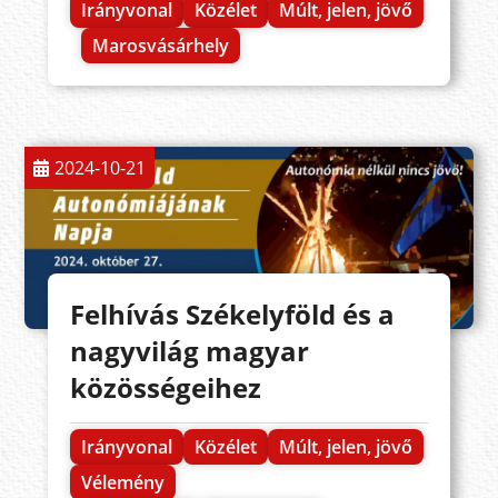
Irányvonal
Közélet
Múlt, jelen, jövő
Marosvásárhely
2024-10-21
Felhívás Székelyföld és a
nagyvilág magyar
közösségeihez
Irányvonal
Közélet
Múlt, jelen, jövő
Vélemény