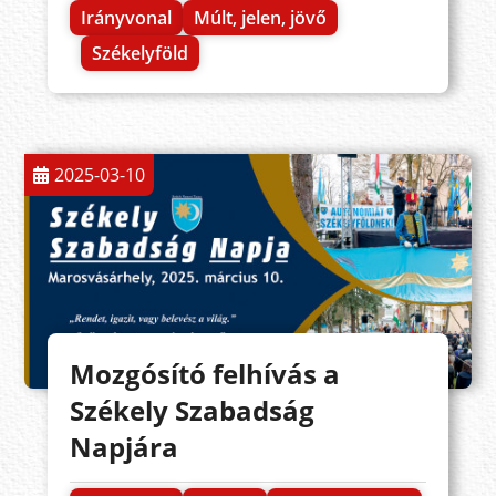
Irányvonal
Múlt, jelen, jövő
Székelyföld
2025-03-10
Mozgósító felhívás a
Székely Szabadság
Napjára