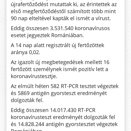
újrafertőződést mutattak ki, az érintettek az
első megfertőződéstől számított több mint
90 nap elteltével kapták el ismét a vírust.
Eddig összesen 3.531.540 koronavírusos
esetet jegyeztek Romániában.
A 14 nap alatt regisztrált új fertőzöttek
aránya 0,02.
Az igazolt új megbetegedések mellett 16
fertőzött személynek ismét pozitív lett a
koronavírustesztje.
Az elmúlt héten 582 RT-PCR tesztet végeztek
és 5869 antigén gyorsteszt eredményét
dolgozták fel.
Eddig összesen 14.017.430 RT-PCR
koronavírusteszt eredményét dolgozták fel
és 14.828.244 antigén gyorstesztet végeztek
Romániában.