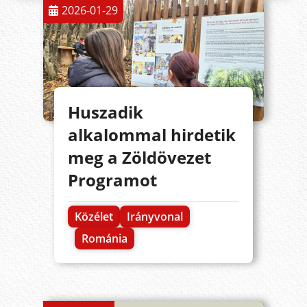
2026-01-29
Huszadik
alkalommal hirdetik
meg a Zöldövezet
Programot
Közélet
Irányvonal
Románia