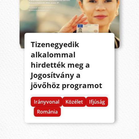
Tizenegyedik
alkalommal
hirdették meg a
Jogosítvány a
jövőhöz programot
Irányvonal
Közélet
Ifjúság
Románia