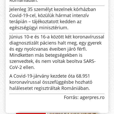
Jelenleg 35 személyt kezelnek kórházban
Covid-19-cel, közülük hármat intenzív
terápián – tájékoztatott kedden az
egészségügyi minisztérium.
Június 10-e és 16-a között két koronavírussal
diagnosztizált páciens halt meg, egy gyerek
és egy nyolcvanas éveiben járó férfi.
Mindketten más betegségekben is
szenvedtek, és nem voltak beoltva SARS-
CoV-2 ellen.
A Covid-19-járvány kezdete óta 68.951
koronavírussal összefüggésbe hozható
halálesetet regisztráltak Romániában.
Forrás: agerpres.ro