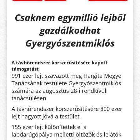
Csaknem egymillió lejből
gazdálkodhat
Gyergyószentmiklós
A távhőrendszer korszerűsítésére kapott
támogatást
991 ezer lejt szavazott meg Hargita Megye
Tanácsának testülete Gyergyószentmiklós
számára az augusztus 28-i rendkívüli
tanácsülésen.
A távhőrendszer korszerűsítésére 800 ezer
lejt hagyott jóvá a testület.
155 ezer lejt különítettek el a
labdarúgópálya melletti öltözők és lelátók