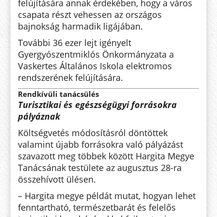
felújítására annak érdekében, hogy a város
csapata részt vehessen az országos
bajnokság harmadik ligájában.
További 36 ezer lejt igényelt
Gyergyószentmiklós Önkormányzata a
Vaskertes Általános Iskola elektromos
rendszerének felújítására.
Rendkívüli tanácsülés
Turisztikai és egészségügyi forrásokra
pályáznak
Költségvetés módosításról döntöttek
valamint újabb forrásokra való pályázást
szavazott meg többek között Hargita Megye
Tanácsának testülete az augusztus 28-ra
összehívott ülésen.
– Hargita megye példát mutat, hogyan lehet
fenntartható, természetbarát és felelős