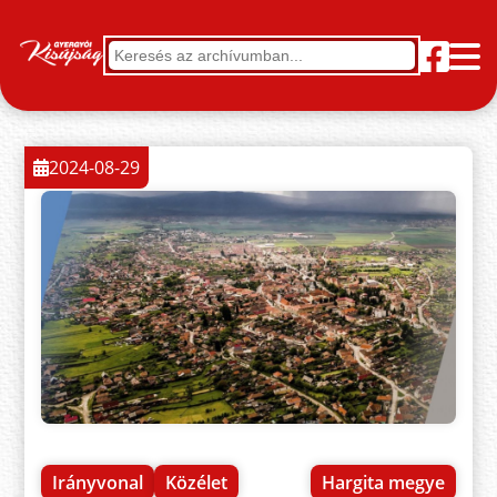
2024-08-29
Irányvonal
Közélet
Hargita megye