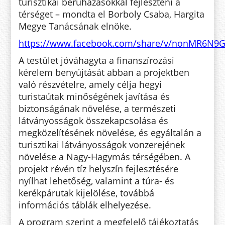
turisztikai beruházásokkal fejleszteni a
térséget – mondta el Borboly Csaba, Hargita
Megye Tanácsának elnöke.
https://www.facebook.com/share/v/nonMR6N
A testület jóváhagyta a finanszírozási
kérelem benyújtását abban a projektben
való részvételre, amely célja hegyi
turistaútak minőségének javítása és
biztonságának növelése, a természeti
látványosságok összekapcsolása és
megközelítésének növelése, és egyáltalán a
turisztikai látványosságok vonzerejének
növelése a Nagy-Hagymás térségében. A
projekt révén tíz helyszín fejlesztésére
nyílhat lehetőség, valamint a túra- és
kerékpárutak kijelölése, továbbá
információs táblák elhelyezése.
A program szerint a megfelelő tájékoztatás