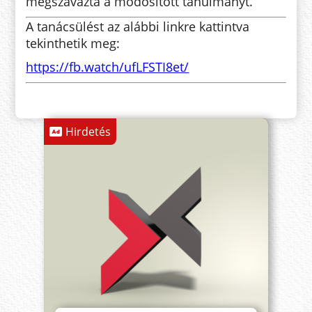
megszavazta a módosított tanulmányt.
A tanácsülést az alábbi linkre kattintva
tekinthetik meg:
https://fb.watch/ufLFSTI8et/
Hirdetés