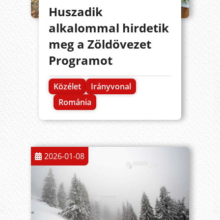
Huszadik
alkalommal hirdetik
meg a Zöldövezet
Programot
Közélet
Irányvonal
Románia
2026-01-08