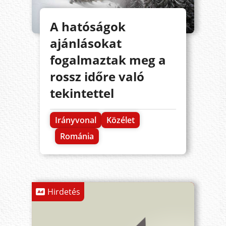
A hatóságok
ajánlásokat
fogalmaztak meg a
rossz időre való
tekintettel
Irányvonal
Közélet
Románia
Hirdetés