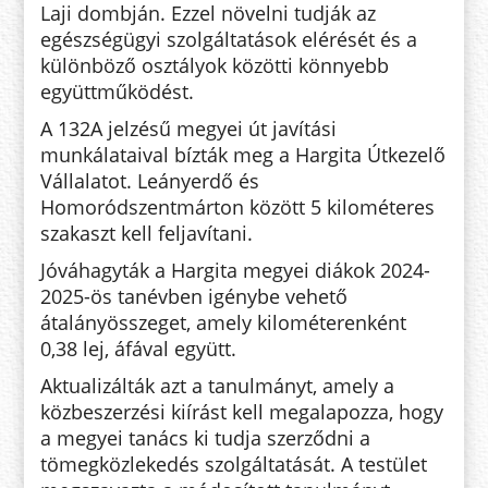
Laji dombján. Ezzel növelni tudják az
egészségügyi szolgáltatások elérését és a
különböző osztályok közötti könnyebb
együttműködést.
A 132A jelzésű megyei út javítási
munkálataival bízták meg a Hargita Útkezelő
Vállalatot. Leányerdő és
Homoródszentmárton között 5 kilométeres
szakaszt kell feljavítani.
Jóváhagyták a Hargita megyei diákok 2024-
2025-ös tanévben igénybe vehető
átalányösszeget, amely kilométerenként
0,38 lej, áfával együtt.
Aktualizálták azt a tanulmányt, amely a
közbeszerzési kiírást kell megalapozza, hogy
a megyei tanács ki tudja szerződni a
tömegközlekedés szolgáltatását. A testület