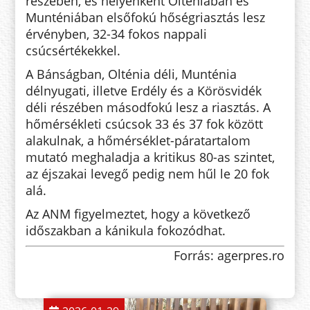
részében, és helyenként Olténiában és
Munténiában elsőfokú hőségriasztás lesz
érvényben, 32-34 fokos nappali
csúcsértékekkel.
A Bánságban, Olténia déli, Munténia
délnyugati, illetve Erdély és a Körösvidék
déli részében másodfokú lesz a riasztás. A
hőmérsékleti csúcsok 33 és 37 fok között
alakulnak, a hőmérséklet-páratartalom
mutató meghaladja a kritikus 80-as szintet,
az éjszakai levegő pedig nem hűl le 20 fok
alá.
Az ANM figyelmeztet, hogy a következő
időszakban a kánikula fokozódhat.
Forrás: agerpres.ro