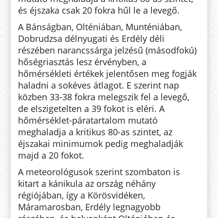
és éjszaka csak 20 fokra hűl le a levegő.
A Bánságban, Olténiában, Munténiában,
Dobrudzsa délnyugati és Erdély déli
részében narancssárga jelzésű (másodfokú)
hőségriasztás lesz érvényben, a
hőmérsékleti értékek jelentősen meg fogják
haladni a sokéves átlagot. E szerint nap
közben 33-38 fokra melegszik fel a levegő,
de elszigetelten a 39 fokot is eléri. A
hőmérséklet-páratartalom mutató
meghaladja a kritikus 80-as szintet, az
éjszakai minimumok pedig meghaladják
majd a 20 fokot.
A meteorológusok szerint szombaton is
kitart a kánikula az ország néhány
régiójában, így a Körösvidéken,
Máramarosban, Erdély legnagyobb