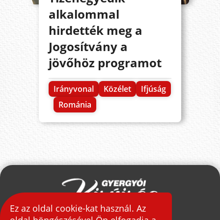
alkalommal
hirdették meg a
Jogosítvány a
jövőhöz programot
Irányvonal
Közélet
Ifjúság
Románia
Ez az oldal cookie-kat használ. Az