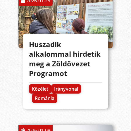
2026-01-29
Huszadik
alkalommal hirdetik
meg a Zöldövezet
Programot
Közélet
Irányvonal
Románia
2026-01-08