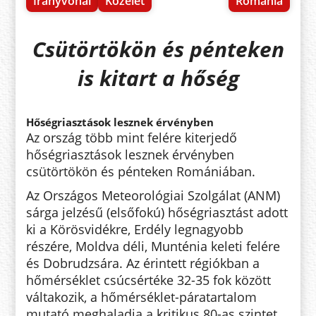
Irányvonal
Közélet
Románia
Csütörtökön és pénteken
is kitart a hőség
Hőségriasztások lesznek érvényben
Az ország több mint felére kiterjedő
hőségriasztások lesznek érvényben
csütörtökön és pénteken Romániában.
Az Országos Meteorológiai Szolgálat (ANM)
sárga jelzésű (elsőfokú) hőségriasztást adott
ki a Körösvidékre, Erdély legnagyobb
részére, Moldva déli, Munténia keleti felére
és Dobrudzsára. Az érintett régiókban a
hőmérséklet csúcsértéke 32-35 fok között
váltakozik, a hőmérséklet-páratartalom
mutató meghaladja a kritikus 80-as szintet,