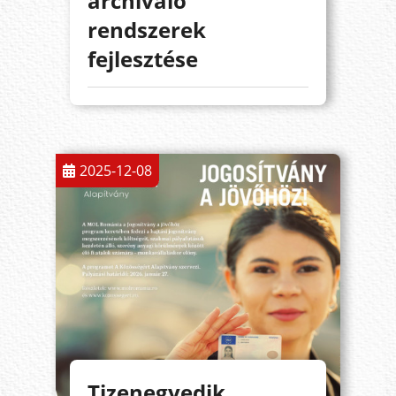
archiváló
rendszerek
fejlesztése
2025-12-08
Tizenegyedik