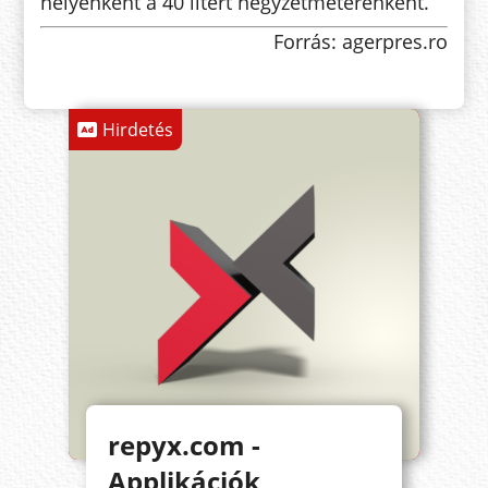
helyenként a 40 litert négyzetméterenként.
Forrás: agerpres.ro
Hirdetés
repyx.com -
Applikációk,