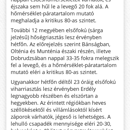
éjszaka sem hűl le a levegő 20 fok alá. A
hőmérséklet-páratartalom mutató
meghaladja a kritikus 80-as szintet.
További 12 megyében elsőfokú (sárga
jelzésű) hőségriasztás lesz érvényben
hétfőn. Az előrejelzés szerint Bánságban,
Olténia és Munténia északi részén, illetve
Dobrudzsában nappal 33-35 fokra melegszik
fel a levegő, és a hőmérséklet-páratartalom
mutató eléri a kritikus 80-as szintet.
Ugyanakkor hétfőn déltől 23 óráig elsőfokú
viharriasztás lesz érvényben Erdély
legnagyobb részében és elszórtan a
hegyekben. Az érintett régiókban heves
széllökésektől és villámlásoktól kísért
záporok várhatók, jégeső is lehetséges. A
lehulló csapadék mennyisége eléri 20-30,