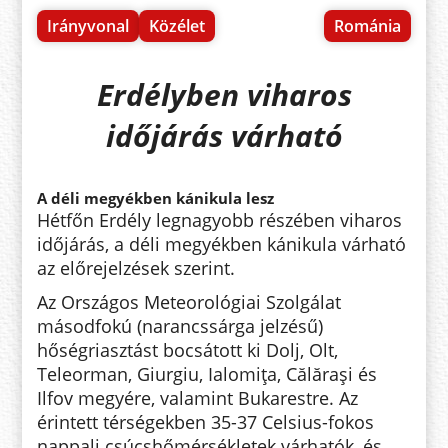
Irányvonal
Közélet
Románia
Erdélyben viharos
időjárás várható
A déli megyékben kánikula lesz
Hétfőn Erdély legnagyobb részében viharos
időjárás, a déli megyékben kánikula várható
az előrejelzések szerint.
Az Országos Meteorológiai Szolgálat
másodfokú (narancssárga jelzésű)
hőségriasztást bocsátott ki Dolj, Olt,
Teleorman, Giurgiu, Ialomiţa, Călăraşi és
Ilfov megyére, valamint Bukarestre. Az
érintett térségekben 35-37 Celsius-fokos
nappali csúcshőmérsékletek várhatók, és