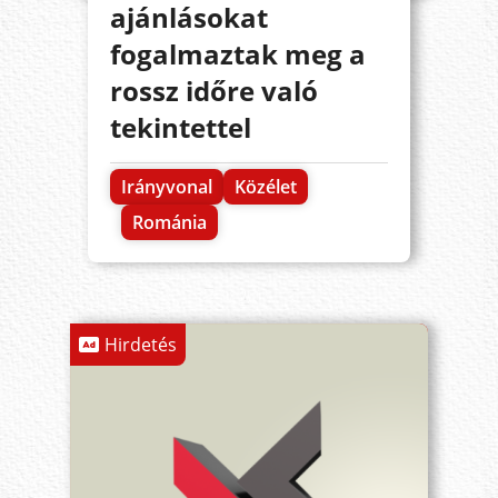
ajánlásokat
fogalmaztak meg a
rossz időre való
tekintettel
Irányvonal
Közélet
Románia
Hirdetés