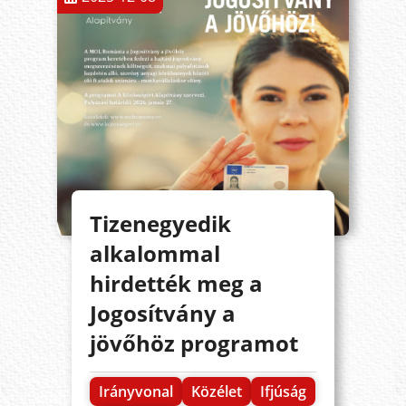
Tizenegyedik
alkalommal
hirdették meg a
Jogosítvány a
jövőhöz programot
Irányvonal
Közélet
Ifjúság