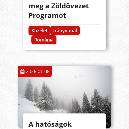
meg a Zöldövezet
Programot
Közélet
Irányvonal
Románia
2026-01-08
A hatóságok