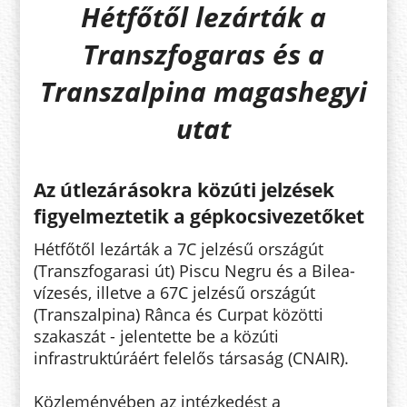
Hétfőtől lezárták a
Transzfogaras és a
Transzalpina magashegyi
utat
Az útlezárásokra közúti jelzések
figyelmeztetik a gépkocsivezetőket
Hétfőtől lezárták a 7C jelzésű országút
(Transzfogarasi út) Piscu Negru és a Bilea-
vízesés, illetve a 67C jelzésű országút
(Transzalpina) Rânca és Curpat közötti
szakaszát - jelentette be a közúti
infrastruktúráért felelős társaság (CNAIR).
Közleményében az intézkedést a