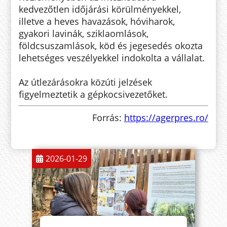
kedvezőtlen időjárási körülményekkel,
illetve a heves havazások, hóviharok,
gyakori lavinák, sziklaomlások,
földcsuszamlások, köd és jegesedés okozta
lehetséges veszélyekkel indokolta a vállalat.
Az útlezárásokra közúti jelzések
figyelmeztetik a gépkocsivezetőket.
Forrás:
https://agerpres.ro/
2026-01-29