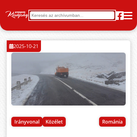
2025-10-21
Irányvonal
Közélet
Románia