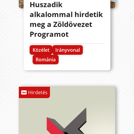
Huszadik
alkalommal hirdetik
meg a Zöldövezet
Programot
Közélet
Irányvonal
Románia
Hirdetés