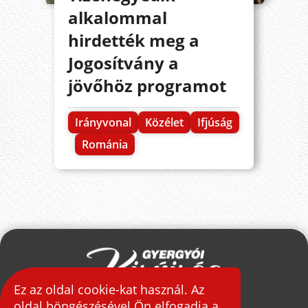
alkalommal
hirdették meg a
Jogosítvány a
jövőhöz programot
Irányvonal
Közélet
Ifjúság
Románia
Ez az oldal cookie-kat használ. Az
oldal böngészésével Ön elfogadja a