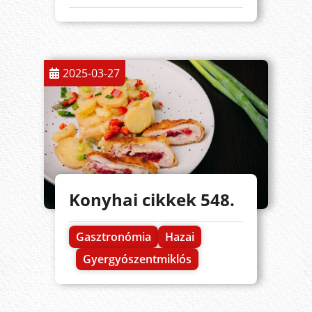
2025-03-27
Konyhai cikkek 548.
Gasztronómia
Hazai
Gyergyószentmiklós