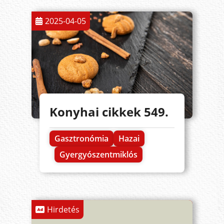
2025-04-05
Konyhai cikkek 549.
Gasztronómia
Hazai
Gyergyószentmiklós
Hirdetés