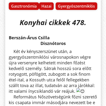
Gasztronómia
Hazai
Gyergyószentmiklós
Konyhai cikkek 478.
Berszán-Árus Csilla
Disznótoros
Két év kényszerszünet után, a
gyergyószentmiklósi városnapokon végre
újra versenyre kelhetett minden főzést
kedvelő személy. Sátrak hosszú sora előtt
rotyogott, pöfögött, zubogott a sok finom
étel-ital, a Kossuth utca felől fellegekben
szállt tova az illat, tudatván az arra járókkal:
itt valami ínycsiklandó vár reájuk.
Református Nőszövetségünk főzni szerető
kis csapata immár másodjára nevezett be e