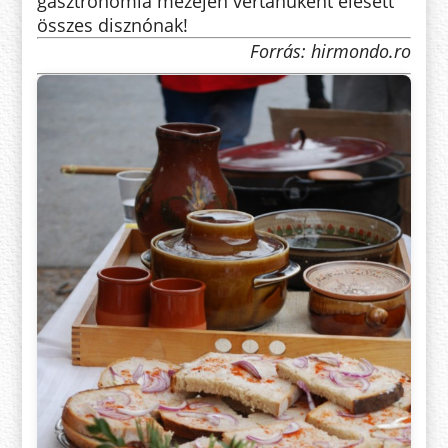
gasztronómia mezején vértanúként elesett
összes disznónak!
Forrás: hirmondo.ro