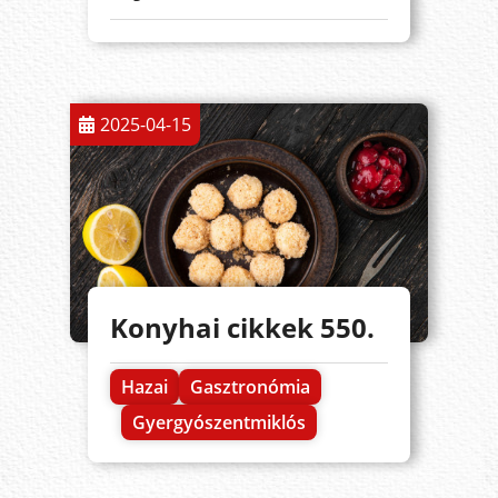
2025-04-15
Konyhai cikkek 550.
Hazai
Gasztronómia
Gyergyószentmiklós