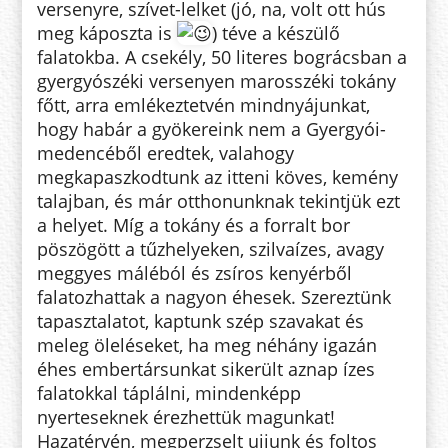
versenyre, szívet-lelket (jó, na, volt ott hús
meg káposzta is
) téve a készülő
falatokba. A csekély, 50 literes bográcsban a
gyergyószéki versenyen marosszéki tokány
főtt, arra emlékeztetvén mindnyájunkat,
hogy habár a gyökereink nem a Gyergyói-
medencéből eredtek, valahogy
megkapaszkodtunk az itteni köves, kemény
talajban, és már otthonunknak tekintjük ezt
a helyet. Míg a tokány és a forralt bor
pöszögött a tűzhelyeken, szilvaízes, avagy
meggyes máléból és zsíros kenyérből
falatozhattak a nagyon éhesek. Szereztünk
tapasztalatot, kaptunk szép szavakat és
meleg öleléseket, ha meg néhány igazán
éhes embertársunkat sikerült aznap ízes
falatokkal táplálni, mindenképp
nyerteseknek érezhettük magunkat!
Hazatérvén, megperzselt ujjunk és foltos