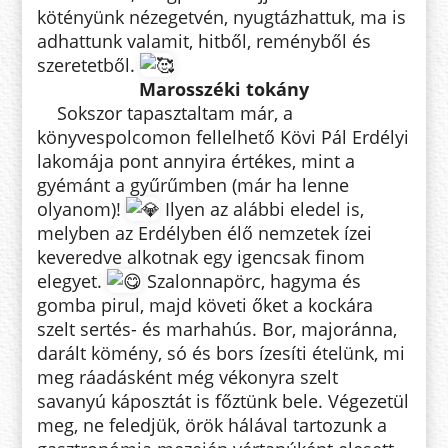
kötényünk nézegetvén, nyugtázhattuk, ma is
adhattunk valamit, hitből, reményből és
szeretetből.
Marosszéki tokány
Sokszor tapasztaltam már, a
könyvespolcomon fellelhető Kövi Pál Erdélyi
lakomája pont annyira értékes, mint a
gyémánt a gyűrűmben (már ha lenne
olyanom)!
Ilyen az alábbi eledel is,
melyben az Erdélyben élő nemzetek ízei
keveredve alkotnak egy igencsak finom
elegyet.
Szalonnapörc, hagyma és
gomba pirul, majd követi őket a kockára
szelt sertés- és marhahús. Bor, majoránna,
darált kömény, só és bors ízesíti ételünk, mi
meg ráadásként még vékonyra szelt
savanyú káposztát is főztünk bele. Végezetül
meg, ne feledjük, örök hálával tartozunk a