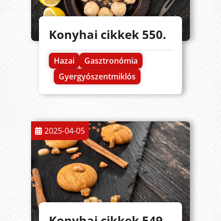
Konyhai cikkek 550.
Hazai
Gasztronómia
Gyergyószentmiklós
2025-04-05
Konyhai cikkek 549.