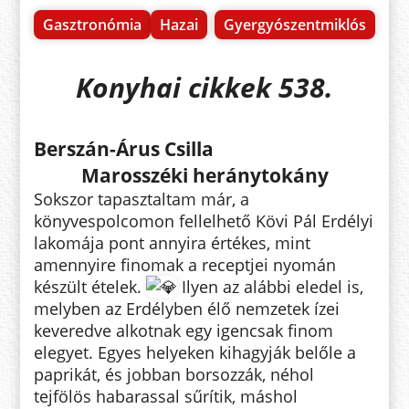
Gasztronómia
Hazai
Gyergyószentmiklós
Konyhai cikkek 538.
Berszán-Árus Csilla
Marosszéki heránytokány
Sokszor tapasztaltam már, a
könyvespolcomon fellelhető Kövi Pál Erdélyi
lakomája pont annyira értékes, mint
amennyire finomak a receptjei nyomán
készült ételek.
Ilyen az alábbi eledel is,
melyben az Erdélyben élő nemzetek ízei
keveredve alkotnak egy igencsak finom
elegyet. Egyes helyeken kihagyják belőle a
paprikát, és jobban borsozzák, néhol
tejfölös habarassal sűrítik, máshol