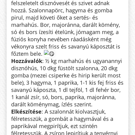
felszeletelt disznóvesét és szivet adnak
hozzá. Szalonnapörc, hagyma és
gomba
pirul, majd követi őket a sertés- és
marhahús. Bor, majoránna, darált kömény,
só és bors ízesíti ételünk, jómagam meg, a
fúziós konyha nevében ráadásként még
vékonyra szelt friss és savanyú káposztát is
főztem bele.
Hozzávalók
: ½ kg marhahús és ugyanannyi
disznóhús, 10 dkg füstölt szalonna, 20 dkg
gomba (mezei csiperke és hirip került most
bele), 3 hagyma, 1 paprika, 1-1 kis fej friss és
savanyú káposzta, 1 dl tejföl, 1 dl fehér bor,
1 kanál zsír, só, bors, paprika, majoránna,
darált köménymag, ízlés szerint.
Elkészítése
: A szalonnát kiolvasztjuk,
félretesszük, a gombát a hagymával és a
paprikával megpirítjuk, ezt szintén
félretesszük. A zsíron lepirítjuk a tenyérnyi