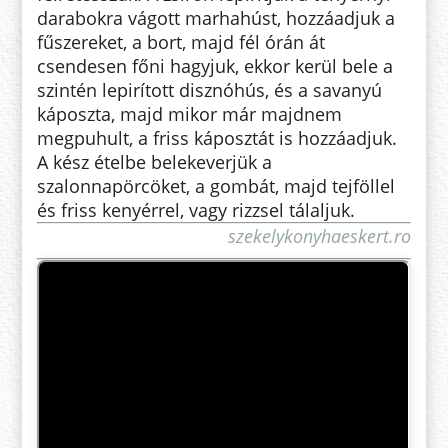
darabokra vágott marhahúst, hozzáadjuk a
fűszereket, a bort, majd fél órán át
csendesen főni hagyjuk, ekkor kerül bele a
szintén lepirított disznóhús, és a savanyú
káposzta, majd mikor már majdnem
megpuhult, a friss káposztát is hozzáadjuk.
A kész ételbe belekeverjük a
szalonnapörcöket, a gombát, majd tejföllel
és friss kenyérrel, vagy rizzsel tálaljuk.
szekelykonyhaeskert.ro