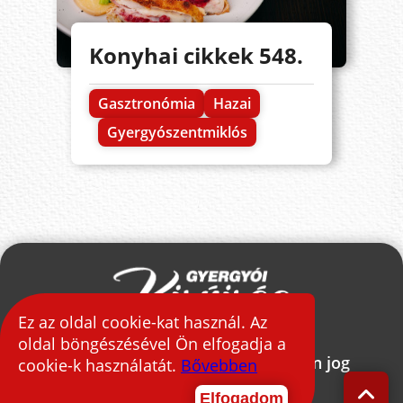
Konyhai cikkek 548.
Gasztronómia
Hazai
Gyergyószentmiklós
Ez az oldal cookie-kat használ. Az
oldal böngészésével Ön elfogadja a
2026 © Gyergyói Kisújság - Minden jog
cookie-k használatát.
Bővebben
fenntartva.
Elfogadom