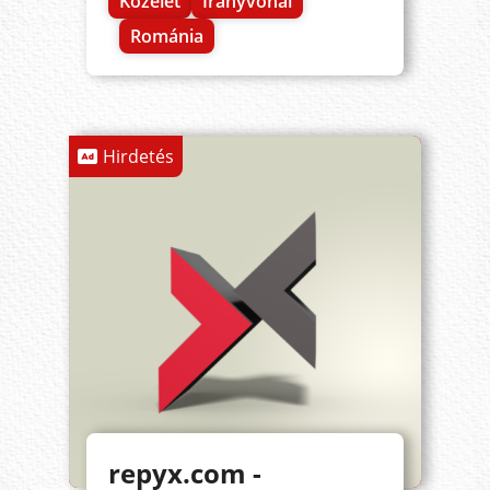
Közélet
Irányvonal
Románia
Hirdetés
repyx.com -