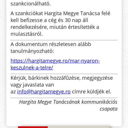
szankcionálható.
A szankciókat Hargita Megye Tanácsa felé
kell befizesse a cég és 30 nap áll
rendelkezésére, miután értesítették a
mulasztásról.
A dokumentum részletesen alább
tanulmányozható:
https://hargitamegye.ro/mar-nyaron-
keszulnek-a-telre/
Kérjük, bárkinek hozzáfűzése, megjegyzése
vagy javaslata van
az
info@hargitamegye.ro
címre küldjék el.
Hargita Megye Tanácsának kommunikációs
csapata