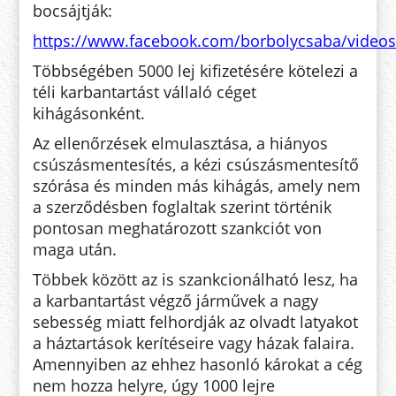
bocsájtják:
https://www.facebook.com/borbolycsaba/video
Többségében 5000 lej kifizetésére kötelezi a
téli karbantartást vállaló céget
kihágásonként.
Az ellenőrzések elmulasztása, a hiányos
csúszásmentesítés, a kézi csúszásmentesítő
szórása és minden más kihágás, amely nem
a szerződésben foglaltak szerint történik
pontosan meghatározott szankciót von
maga után.
Többek között az is szankcionálható lesz, ha
a karbantartást végző járművek a nagy
sebesség miatt felhordják az olvadt latyakot
a háztartások kerítéseire vagy házak falaira.
Amennyiben az ehhez hasonló károkat a cég
nem hozza helyre, úgy 1000 lejre