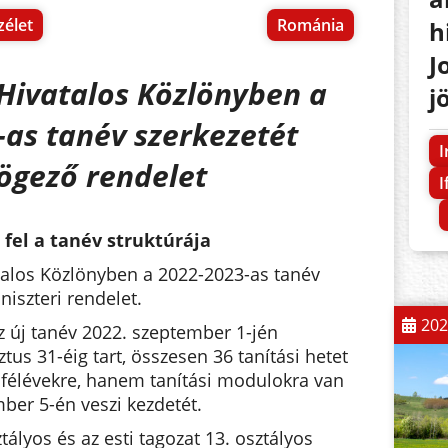
zélet
Románia
h
J
Hivatalos Közlönyben a
j
as tanév szerkezetét
I
zögező rendelet
I
fel a tanév struktúrája
talos Közlönyben a 2022-2023-as tanév
niszteri rendelet.
202
z új tanév 2022. szeptember 1-jén
tus 31-éig tart, összesen 36 tanítási hetet
félévekre, hanem tanítási modulokra van
mber 5-én veszi kezdetét.
tályos és az esti tagozat 13. osztályos