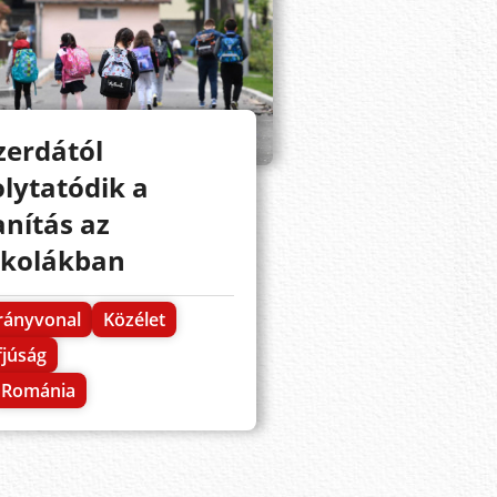
zerdától
olytatódik a
anítás az
skolákban
rányvonal
Közélet
fjúság
Románia