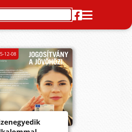
5-12-08
izenegyedik
lkalommal