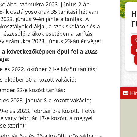
iskolába, számukra 2023. június 2-án
 8-ik osztályosoknak 35 tanítási hét van
H
023. június 9-én jár le a tanítás. A
F
kosztályok diákjai, a szakiskolások és a
 részesülő diákok esetében a tanítás
K
év számukra 2023. június 23-án ér véget.
 a következőképpen épül fel a 2022-
ája:
 és 2022. október 21-e között tanítás;
s október 30-a között vakáció;
mber 22-e között tanítás;
Hi
és 2023. január 8-a között vakáció;
9-e és 2023. február 3-a között, illetve
-e vagy február 17-e között, a megyei
e szerint;
február 6-a és 26-a közötti időszakban, a