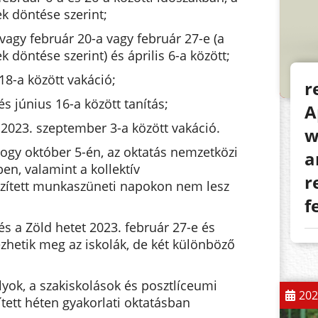
k döntése szerint;
 vagy február 20-a vagy február 27-e (a
 döntése szerint) és április 6-a között;
 18-a között vakáció;
r
és június 16-a között tanítás;
A
 2023. szeptember 3-a között vakáció.
w
 hogy október 5-én, az oktatás nemzetközi
a
ben, valamint a kollektív
r
ített munkaszüneti napokon nem lesz
f
és a Zöld hetet 2023. február 27-e és
ezhetik meg az iskolák, de két különböző
lyok, a szakiskolások és posztlíceumi
202
ített héten gyakorlati oktatásban