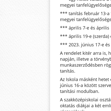
megyei tanfelügyelősége
*** tanítás február 13-a
megyei tanfelügyelőségek
*** április 7-e és április
*** április 19-e (szerda) 
*** 2023. június 17-e és
A rendelet kitér arra is,
napján, illetve a törvény
munkaszerződésben rögz
tanítás.
Az Iskola másként hetet 
június 16-a között szerv
tanítási modulban.
A szakközépiskolai osztá
oktatás diákjai a két eml