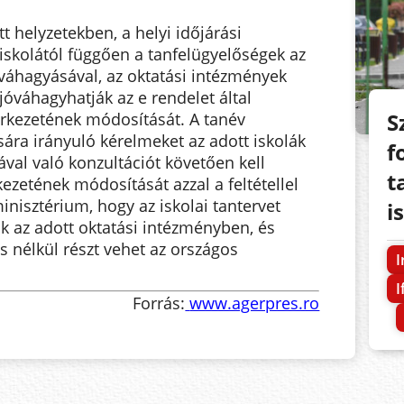
 helyzetekben, a helyi időjárási
 iskolától függően a tanfelügyelőségek az
váhagyásával, az oktatási intézmények
óváhagyhatják az e rendelet által
S
rkezetének módosítását. A tanév
ára irányuló kérelmeket az adott iskolák
f
ával való konzultációt követően kell
t
kezetének módosítását azzal a feltétellel
inisztérium, hogy az iskolai tantervet
i
ik az adott oktatási intézményben, és
 nélkül részt vehet az országos
I
I
Forrás:
www.agerpres.ro