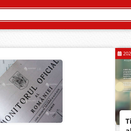
202
T
a