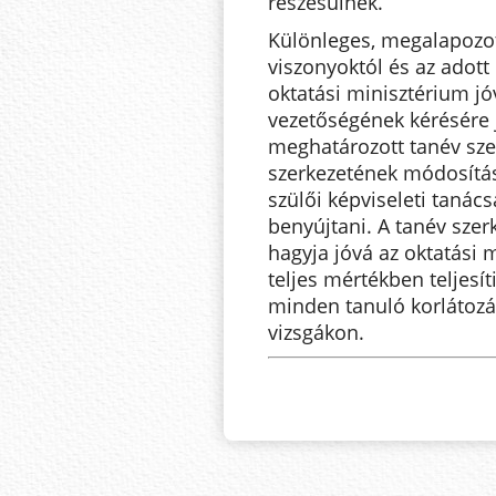
részesülnek.
Különleges, megalapozott
viszonyoktól és az adott
oktatási minisztérium jó
vezetőségének kérésére j
meghatározott tanév sze
szerkezetének módosítás
szülői képviseleti tanács
benyújtani. A tanév szer
hagyja jóvá az oktatási m
teljes mértékben teljesít
minden tanuló korlátozás
vizsgákon.