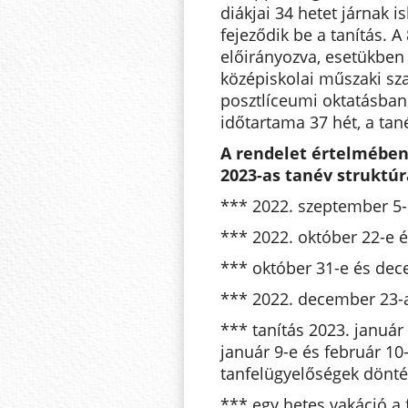
diákjai 34 hetet járnak 
fejeződik be a tanítás. A
előirányozva, esetükben 2
középiskolai műszaki sza
posztlíceumi oktatásban
időtartama 37 hét, a tan
A rendelet értelmében
2023-as tanév struktúr
*** 2022. szeptember 5-e
*** 2022. október 22-e é
*** október 31-e és dece
*** 2022. december 23-a 
*** tanítás 2023. január 
január 9-e és február 10
tanfelügyelőségek döntés
*** egy hetes vakáció a 