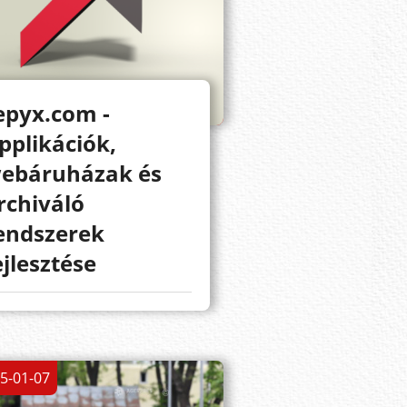
epyx.com -
pplikációk,
ebáruházak és
rchiváló
endszerek
ejlesztése
5-01-07