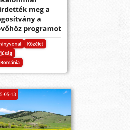
irdették meg a
ogosítvány a
övőhöz programot
rányvonal
Közélet
fjúság
Románia
5-05-13