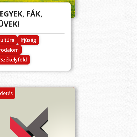
EGYEK, FÁK,
ÜVEK!
ultúra
Ifjúság
Irodalom
Székelyföld
rdetés