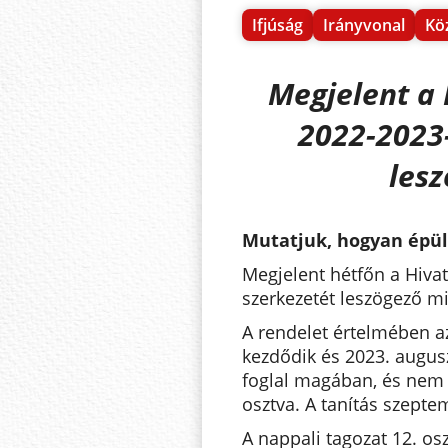
Ifjúság
Irányvonal
Kö
Megjelent a 
2022-2023-
les
Mutatjuk, hogyan épül 
Megjelent hétfőn a Hiva
szerkezetét leszögező mi
A rendelet értelmében a
kezdődik és 2023. augusz
foglal magában, és nem 
osztva. A tanítás szepte
A nappali tagozat 12. osz