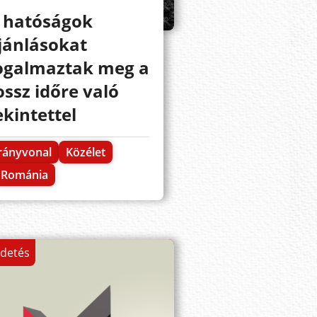
 hatóságok
jánlásokat
ogalmaztak meg a
ossz időre való
ekintettel
rányvonal
Közélet
Románia
rdetés