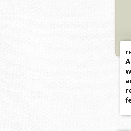
r
A
w
a
r
f