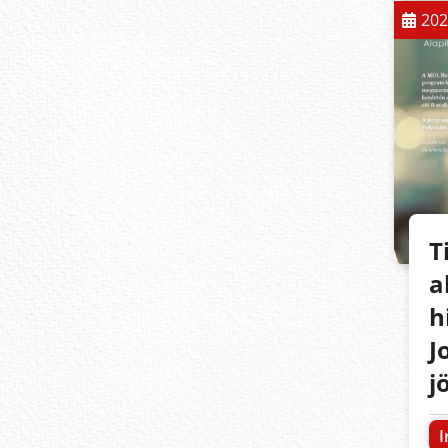
202
T
a
h
J
j
I