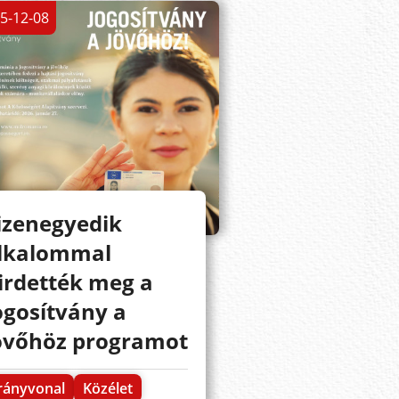
5-12-08
izenegyedik
lkalommal
irdették meg a
ogosítvány a
övőhöz programot
rányvonal
Közélet