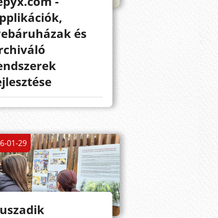
epyx.com -
pplikációk,
ebáruházak és
rchiváló
endszerek
ejlesztése
6-01-29
uszadik