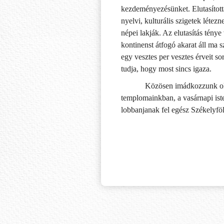
kezdeményezésünket. Elutasított
nyelvi, kulturális szigetek létez
népei lakják. Az elutasítás ténye
kontinenst átfogó akarat áll ma s
egy vesztes per vesztes érveit s
tudja, hogy most sincs igaza.
Közösen imádkozzunk ok
templomainkban, a vasárnapi iste
lobbanjanak fel egész Székelyföl