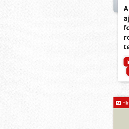
A
a
f
r
t
I
Hi