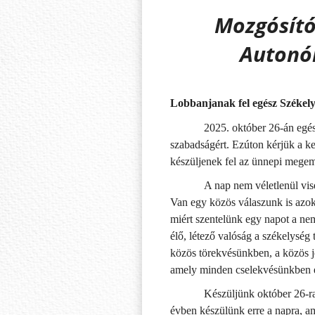
Mozgósító
Autonó
Lobbanjanak fel egész Székely
2025. október 26-án egé
szabadságért. Ezúton kérjük a k
készüljenek fel az ünnepi megem
A nap nem véletlenül vi
Van egy közös válaszunk is azok
miért szentelünk egy napot a ne
élő, létező valóság a székelység 
közös törekvésünkben, a közös j
amely minden cselekvésünkben e
Készüljünk október 26-r
évben készülünk erre a napra, am