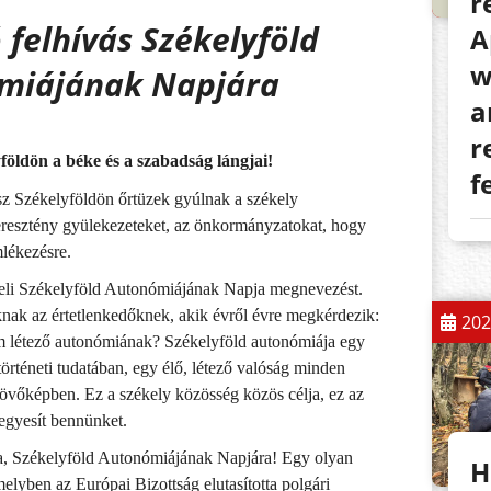
r
 felhívás Székelyföld
A
w
miájának Napjára
a
r
földön a béke és a szabadság lángjai!
f
sz Székelyföldön őrtüzek gyúlnak a székely
eresztény gyülekezeteket, az önkormányzatokat, hogy
lékezésre.
seli Székelyföld Autonómiájának Napja megnevezést.
nak az értetlenkedőknek, akik évről évre megkérdezik:
202
m létező autonómiának? Székelyföld autonómiája egy
történeti tudatában, egy élő, létező valóság minden
övőképben. Ez a székely közösség közös célja, ez az
gyesít bennünket.
a, Székelyföld Autonómiájának Napjára! Egy olyan
H
elyben az Európai Bizottság elutasította polgári