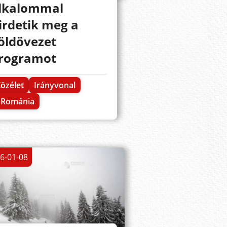
lkalommal
irdetik meg a
öldövezet
rogramot
özélet
Irányvonal
Románia
6-01-08