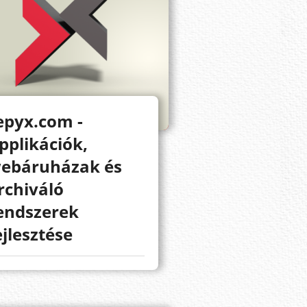
epyx.com -
pplikációk,
ebáruházak és
rchiváló
endszerek
ejlesztése