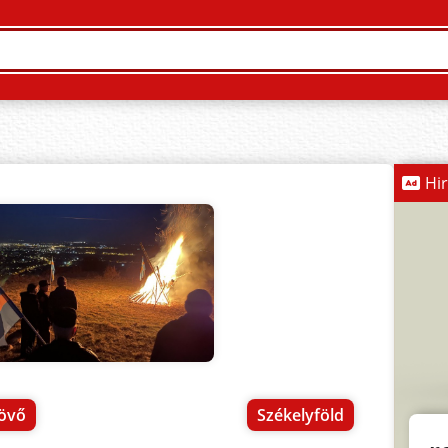
Hi
jövő
Székelyföld