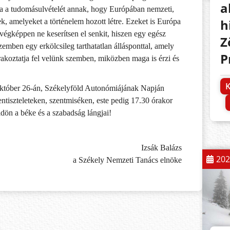
a
a a tudomásulvételét annak, hogy Európában nemzeti,
h
nek, amelyeket a történelem hozott létre. Ezeket is Európa
 végképpen ne keserítsen el senkit, hiszen egy egész
Z
zemben egy erkölcsileg tarthatatlan állásponttal, amely
P
orakoztatja fel velünk szemben, miközben maga is érzi és
K
tóber 26-án, Székelyföld Autonómiájának Napján
ntiszteleteken, szentmiséken, este pedig 17.30 órakor
dön a béke és a szabadság lángjai!
Izsák Balázs
202
a Székely Nemzeti Tanács elnöke