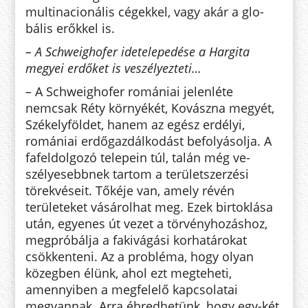
multinacionális cégekkel, vagy akár a glo­
bális erőkkel is.
– A Schweighofer idetelepedése a Hargita
megyei erdőket is veszélyezteti…
– A Schweighofer romániai jelenléte
nemcsak Réty környékét, Ko­vászna megyét,
Székelyföldet, ha­nem az egész erdélyi,
romániai erdő­gazdálkodást befolyásolja. A
fafeldolgozó telepein túl, talán még ve­
szélyesebbnek tartom a te­rü­letszer­zési
törekvéseit. Tőkéje van, amely ré­vén
területeket vá­sárolhat meg. Ezek birtoklása
után, egyenes út ve­zet a törvényhozáshoz,
megpróbálja a fakivágási korhatárokat
csökkenteni. Az a probléma, hogy olyan
közegben élünk, ahol ezt megteheti,
amennyiben a megfelelő kapcsolatai
megvannak. Arra éb­redhetünk, hogy egy-két