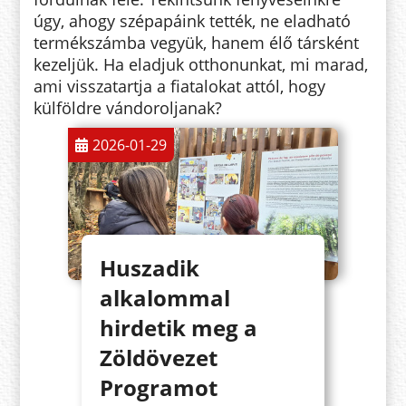
úgy, ahogy szépapáink tették, ne eladható
termékszámba vegyük, hanem élő társként
kezeljük. Ha eladjuk otthonunkat, mi marad,
ami visszatartja a fiatalokat attól, hogy
külföldre vándoroljanak?
2026-01-29
Huszadik
alkalommal
hirdetik meg a
Zöldövezet
Programot