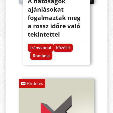
A hatóságok
ajánlásokat
fogalmaztak meg
a rossz időre való
tekintettel
Irányvonal
Közélet
Románia
Hirdetés