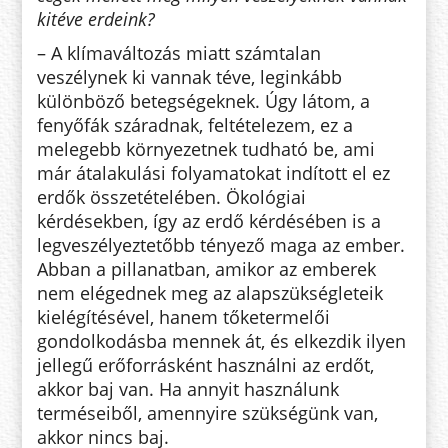
kitéve er­deink?
– A klímaváltozás miatt számtalan
veszélynek ki vannak téve, leginkább
különböző betegségeknek. Úgy lá­tom, a
fenyőfák száradnak, felté­te­lezem, ez a
melegebb környezetnek tudható be, ami
már átalakulási folyamatokat indított el ez
erdők összetételében. Ökológiai
kérdésekben, így az erdő kérdésében is a
leg­veszélyeztetőbb tényező maga az em­ber.
Abban a pillanatban, amikor az emberek
nem elégednek meg az alapszükségleteik
kielégítésével, hanem tőketermelői
gondolkodásba mennek át, és elkezdik ilyen
jellegű erőforrásként használni az erdőt,
akkor baj van. Ha annyit használunk
terméseiből, amennyire szükségünk van,
akkor nincs baj.