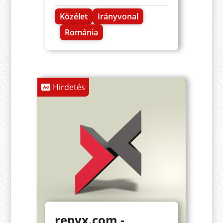
Közélet
Irányvonal
Románia
Hirdetés
repyx.com -