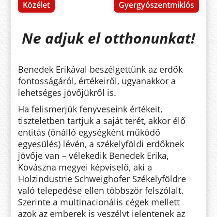
Közélet
Gyergyószentmiklós
Ne adjuk el otthonunkat!
Benedek Erikával beszélgettünk az erdők
fontosságáról, értékeiről, ugyanakkor a
lehetséges jövőjükről is.
Ha felismerjük fenyveseink értékeit,
tiszteletben tartjuk a saját terét, akkor élő
entitás (önálló egységként működő
egyesülés) lévén, a székelyföldi erdőknek
jövője van – vélekedik Benedek Erika,
Kovászna megyei képviselő, aki a
Holzindustrie Schweighofer Székelyföldre
való telepedése ellen többször felszólalt.
Szerinte a multinacionális cégek mellett
azok az emberek is veszélyt jelentenek az