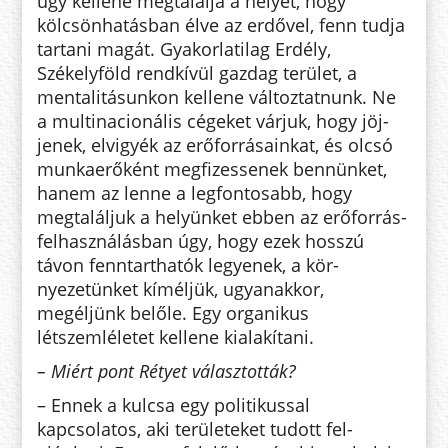
úgy kellene megtalálja a helyét, hogy
kölcsönhatásban élve az erdő­vel, fenn tudja
tartani magát. Gya­korlatilag Erdély,
Székelyföld rendkívül gazdag terület, a
mentalitásun­kon kellene változtatnunk. Ne
a mul­tinacionális cégeket várjuk, hogy jöj­
jenek, elvigyék az erőforrásain­kat, és olcsó
munkaerőként meg­­fi­zes­­senek bennünket,
hanem az len­ne a leg­fontosabb, hogy
megtaláljuk a helyünket ebben az erőforrás-
fel­ha­sználásban úgy, hogy ezek hosszú
távon fenntarthatók le­gyenek, a kör­­
nyezetünket kíméljük, ugyan­akkor,
megéljünk belőle. Egy or­ga­ni­kus
létszemléletet kellene kialakítani.
– Miért pont Rétyet választották?
– Ennek a kulcsa egy politikussal
kapcsolatos, aki területeket tudott fel­