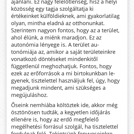
ajánlani. Ez nagy felelőtlenség, hisz a helyi
közösség egy tagja szol­gál­tatja ki
értékeinket külföldiek­nek, ami gya­korlatilag
olyan, mint­ha eladná az otthonunkat.
Szerin­tem na­gyon fontos, hogy az a terü­let,
ahol élünk, a miénk maradjon. Ez az
autonómia lényege is. A terü­let au­
tonómiája az, amikor a saját te­­­rületeinkre
vonatkozó döntéseket min­­denkitől
függetlenül meg­hoz­hatjuk. Fontos, hogy
ezek az erőforrások a mi birtokunkban le­
gyenek, tisz­telettel használjuk fel, úgy, hogy
megadjunk mindent, ami szükséges a
megújuláshoz.
Őseink nemhiába költöztek ide, akkor még
ösztönösen tudták, a kegyetlen időjárás
ellenére is, hogy az erdő megfelelő
megélhetési forrásul szolgál, ha tisztelettel
fordulnak felé. Tekintsünk fenyveseinkre