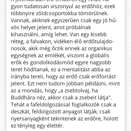
gyon tu­datosan viszo­nyul az er­dőhöz, ezek
többnyire zöldcsoportokba tö­mö­rülnek.
Van­­nak, akiknek egy­sze­rű­en csak egy jó hű­
vös helyet jelent, amit próbálnak
kihasználni, amíg lehet. Van egy ki­sebb
réteg, a falvakon, vi­déken élő erdő­tu­laj­do­
nosok, akik még őr­zik en­nek az organikus
egy­ségnek az emlékét, vi­szont a globális
erők és gondolkodásmód egy­re nagyobb
teret hó­díta­nak, ez a mentalitást ab­ba az
irányba tereli, hogy az erdő csak erőforrást
jelent. Ezt nem tudom jobban pél­dázni, mint
az a mondás, hogy „a zsebtolvaj, ha
Buddhára néz, akkor csak a zsebeit látja”.
Tehát a fafeldolgozással fog­lalkozók csak a
deszkát, feldolgozott anyagot látják, csak
nyersanyagként tekintenek az erdőre, holott
ez tényleg egy élettér.