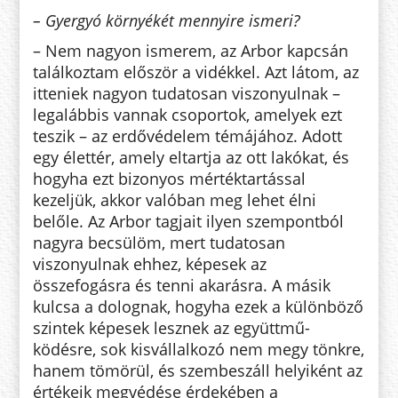
– Gyergyó környékét mennyire ismeri?
– Nem nagyon ismerem, az Arbor kapcsán
találkoztam először a vi­dékkel. Azt látom, az
itteniek na­gyon tudatosan viszonyulnak –
leg­alábbis vannak csoportok, amelyek ezt
teszik – az erdővédelem témájához. Adott
egy élettér, amely eltartja az ott lakókat, és
hogyha ezt bizonyos mértéktartással
kezeljük, akkor va­lóban meg lehet élni
belőle. Az Ar­bor tagjait ilyen szempontból
nagyra becsülöm, mert tudatosan
viszonyulnak ehhez, képesek az
összefogásra és tenni akarásra. A másik
kulcsa a dolognak, hogyha ezek a különböző
szintek képesek lesznek az együtt­mű­
ködésre, sok kisvállalkozó nem megy tönkre,
hanem tömörül, és szembeszáll helyiként az
értékeik megvédése érdekében a