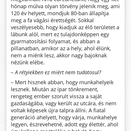
hónap múlva olyan törvény jelenik meg, ami
120 év helyett, mondjuk 80-ban állapítja
meg a fa vágási érettségét. Sokkal
veszélyesebb, hogy kiadjuk az élő területet a
lábunk alól, mert ez tulajdonképpen egy
gyarmato­sí­tási folyamat, és ab­ban a
pillanatban, amikor az a hely, ahol élünk,
nem a miénk lesz, akkor nagy ba­joknak
nézünk elébe.
– A rétyiekben ez miért nem tu­da­tosul?
– Mert hisznek abban, hogy mun­kahelyeik
lesznek. Miután az ipar tönkrement,
rengeteg ember szorult vissza a saját
gazdaságába, vagy ke­rült az utcára, és nem
voltak képesek új­ra talpra állni. A fiatal
gene­rá­ció ahelyett, hogy várja, munkahelye
le­gyen, észrevehetné, adott egy élettér, ahol