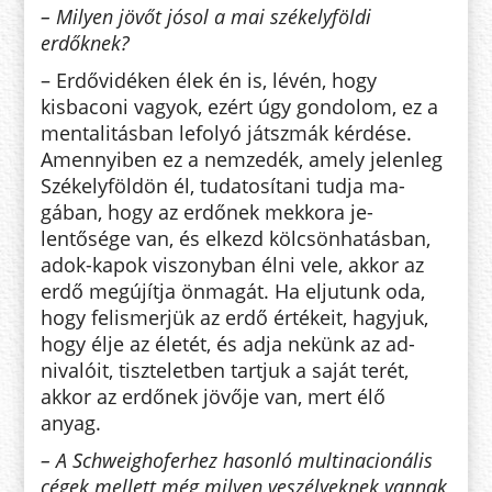
– Milyen jövőt jósol a mai székely­földi
erdőknek?
– Erdővidéken élek én is, lévén, hogy
kisbaconi vagyok, ezért úgy gon­dolom, ez a
mentalitásban le­fo­lyó játszmák kérdése.
Amennyiben ez a nemzedék, amely jelenleg
Szé­kelyföldön él, tudatosítani tudja ma­
gában, hogy az erdőnek mekkora je­
lentősége van, és elkezd kölcsönha­tásban,
adok-kapok viszonyban élni vele, akkor az
erdő megújítja ön­ma­gát. Ha eljutunk oda,
hogy felismerjük az erdő értékeit, hagyjuk,
hogy élje az életét, és adja nekünk az ad­
nivalóit, tiszteletben tartjuk a saját terét,
akkor az erdőnek jövője van, mert élő
anyag.
– A Schweighoferhez hasonló multinacionális
cégek mellett még milyen veszélyeknek vannak