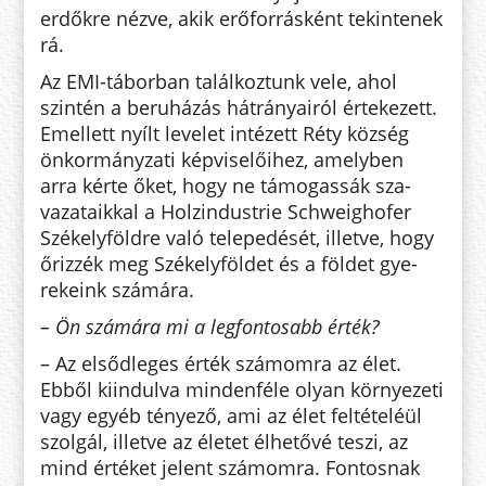
erdőkre nézve, akik erőforrásként tekintenek
rá.
Az EMI-táborban találkoztunk vele, ahol
szintén a beruházás hát­rányairól értekezett.
Emellett nyílt levelet intézett Réty község
önkormányzati képviselőihez, amelyben
arra kérte őket, hogy ne támogassák sza­
vazataikkal a Holzindustrie Schweighofer
Székelyföldre való telepedését, illetve, hogy
őrizzék meg Székelyföldet és a földet gye­
rek­eink számára.
– Ön számára mi a legfontosabb érték?
– Az elsődleges érték számomra az élet.
Ebből kiindulva mindenféle olyan környezeti
vagy egyéb tényező, ami az élet feltételéül
szolgál, illetve az életet élhetővé teszi, az
mind ér­téket jelent számomra. Fontosnak