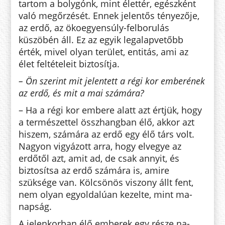
tar­tom a bolygónk, mint élettér, egész­ként
való megőrzését. Ennek je­lentős tényezője,
az erdő, az ökoegyensúly-felborulás
küszöbén áll. Ez az egyik legalapvetőbb
érték, mivel olyan terület, entitás, ami az
élet fel­tételeit biztosítja.
– Ön szerint mit jelentett a régi kor emberének
az erdő, és mit a mai számára?
– Ha a régi kor embere alatt azt értjük, hogy
a természettel össz­hang­ban élő, akkor azt
hiszem, szá­má­ra az erdő egy élő társ volt.
Na­gyon vigyázott arra, hogy elvegye az
erdőtől azt, amit ad, de csak annyit, és
biztosítsa az erdő számára is, ami­re
szüksége van. Kölcsönös viszony állt fent,
nem olyan egy­­ol­­dalúan kezelte, mint ma­
napság.
A jelenkorban élő em­be­rek egy része na­