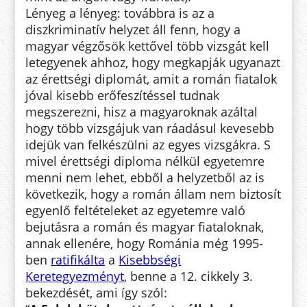
Lényeg a lényeg: továbbra is az a
diszkriminatív helyzet áll fenn, hogy a
magyar végzősök kettővel több vizsgát kell
letegyenek ahhoz, hogy megkapják ugyanazt
az érettségi diplomát, amit a román fiatalok
jóval kisebb erőfeszítéssel tudnak
megszerezni, hisz a magyaroknak azáltal
hogy több vizsgájuk van ráadásul kevesebb
idejük van felkészülni az egyes vizsgákra. S
mivel érettségi diploma nélkül egyetemre
menni nem lehet, ebből a helyzetből az is
következik, hogy a román állam nem biztosít
egyenlő feltételeket az egyetemre való
bejutásra a román és magyar fiataloknak,
annak ellenére, hogy Románia még 1995-
ben
ratifikálta
a
Kisebbségi
Keretegyezményt
, benne a 12. cikkely 3.
bekezdését, ami így szól: