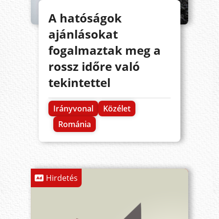
A hatóságok
ajánlásokat
fogalmaztak meg a
rossz időre való
tekintettel
Irányvonal
Közélet
Románia
Hirdetés