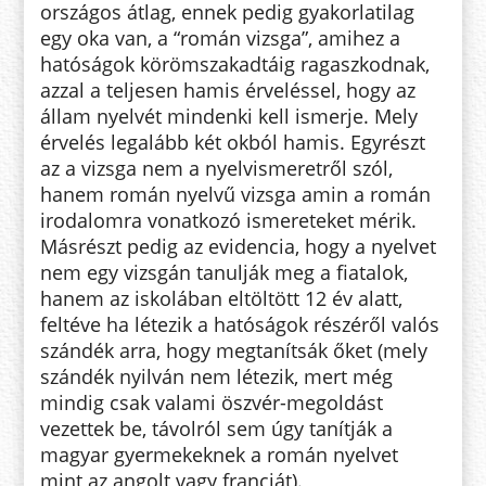
országos átlag, ennek pedig gyakorlatilag
egy oka van, a “román vizsga”, amihez a
hatóságok körömszakadtáig ragaszkodnak,
azzal a teljesen hamis érveléssel, hogy az
állam nyelvét mindenki kell ismerje. Mely
érvelés legalább két okból hamis. Egyrészt
az a vizsga nem a nyelvismeretről szól,
hanem román nyelvű vizsga amin a román
irodalomra vonatkozó ismereteket mérik.
Másrészt pedig az evidencia, hogy a nyelvet
nem egy vizsgán tanulják meg a fiatalok,
hanem az iskolában eltöltött 12 év alatt,
feltéve ha létezik a hatóságok részéről valós
szándék arra, hogy megtanítsák őket (mely
szándék nyilván nem létezik, mert még
mindig csak valami öszvér-megoldást
vezettek be, távolról sem úgy tanítják a
magyar gyermekeknek a román nyelvet
mint az angolt vagy franciát).