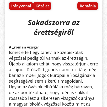
Irányvonal
Közélet
Románia
Sokadszorra az
érettségiről
A „román vizsga”
Ismét eltelt egy tanév, a középiskolák
végzősei pedig túl vannak az érettségin.
Újabb alkalom tehát, hogy visszatérjünk erre
a sajnos örökzöld gondra, amit ezidáig még
bár az Emberi Jogok Európai Bíróságának a
segítségével sem sikerült megoldani.
Ugyan az óvások elbírálása még hátravan,
de az borítékolható, hogy idén is sokkal
rosszabb lesz a sikeresen vizsgázók aránya
a magyar iskolák végzősei között mint az