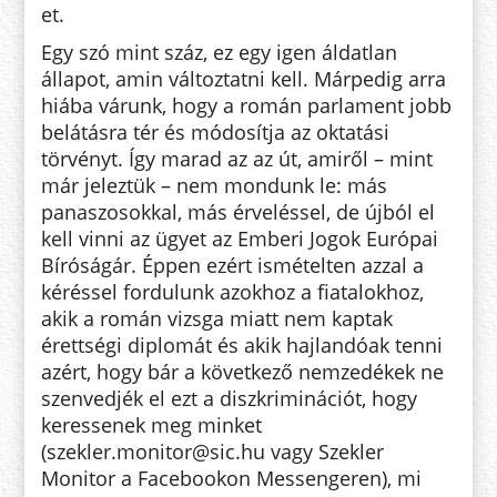
et.
Egy szó mint száz, ez egy igen áldatlan
állapot, amin változtatni kell. Márpedig arra
hiába várunk, hogy a román parlament jobb
belátásra tér és módosítja az oktatási
törvényt. Így marad az az út, amiről – mint
már jeleztük – nem mondunk le: más
panaszosokkal, más érveléssel, de újból el
kell vinni az ügyet az Emberi Jogok Európai
Bíróságár. Éppen ezért ismételten azzal a
kéréssel fordulunk azokhoz a fiatalokhoz,
akik a román vizsga miatt nem kaptak
érettségi diplomát és akik hajlandóak tenni
azért, hogy bár a következő nemzedékek ne
szenvedjék el ezt a diszkriminációt, hogy
keressenek meg minket
(szekler.monitor@sic.hu vagy Szekler
Monitor a Facebookon Messengeren), mi