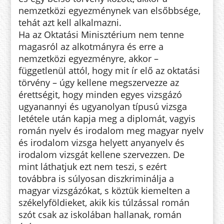
nemzetközi egyezménynek van elsőbbsége,
tehát azt kell alkalmazni.
Ha az Oktatási Minisztérium nem tenne
magasról az alkotmányra és erre a
nemzetközi egyezményre, akkor –
függetlenül attól, hogy mit ír elő az oktatási
törvény – úgy kellene megszervezze az
érettségit, hogy minden egyes vizsgázó
ugyanannyi és ugyanolyan típusú vizsga
letétele után kapja meg a diplomát, vagyis
román nyelv és irodalom meg magyar nyelv
és irodalom vizsga helyett anyanyelv és
irodalom vizsgát kellene szervezzen. De
mint láthatjuk ezt nem teszi, s ezért
továbbra is súlyosan diszkriminálja a
magyar vizsgázókat, s köztük kiemelten a
székelyföldieket, akik kis túlzással román
szót csak az iskolában hallanak, román