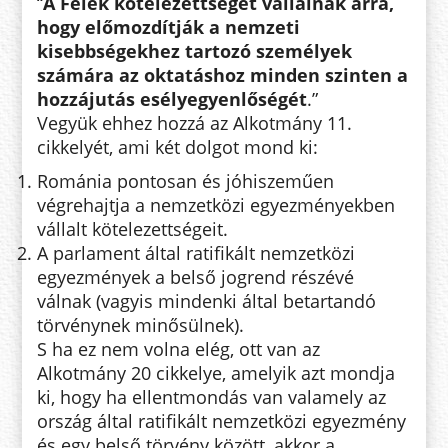
“
A Felek kötelezettséget vállalnak arra,
hogy előmozdítják a nemzeti
kisebbségekhez tartozó személyek
számára az oktatáshoz minden szinten a
hozzájutás esélyegyenlőségét
.”
Vegyük ehhez hozzá az Alkotmány 11.
cikkelyét, ami két dolgot mond ki:
Románia pontosan és jóhiszeműen
végrehajtja a nemzetközi egyezményekben
vállalt kötelezettségeit.
A parlament által ratifikált nemzetközi
egyezmények a belső jogrend részévé
válnak (vagyis mindenki által betartandó
törvénynek minősülnek).
S ha ez nem volna elég, ott van az
Alkotmány 20 cikkelye, amelyik azt mondja
ki, hogy ha ellentmondás van valamely az
ország által ratifikált nemzetközi egyezmény
és egy belső törvény között, akkor a