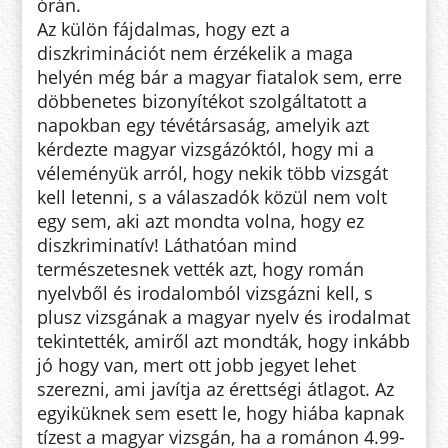
órán.
Az külön fájdalmas, hogy ezt a
diszkriminációt nem érzékelik a maga
helyén még bár a magyar fiatalok sem, erre
döbbenetes bizonyítékot szolgáltatott a
napokban egy tévétársaság, amelyik azt
kérdezte magyar vizsgázóktól, hogy mi a
véleményük arról, hogy nekik több vizsgát
kell letenni, s a válaszadók közül nem volt
egy sem, aki azt mondta volna, hogy ez
diszkriminatív! Láthatóan mind
természetesnek vették azt, hogy román
nyelvből és irodalomból vizsgázni kell, s
plusz vizsgának a magyar nyelv és irodalmat
tekintették, amiről azt mondták, hogy inkább
jó hogy van, mert ott jobb jegyet lehet
szerezni, ami javítja az érettségi átlagot. Az
egyiküknek sem esett le, hogy hiába kapnak
tízest a magyar vizsgán, ha a románon 4.99-