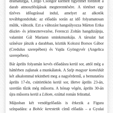
dramaturgja, Czegő Csongor kiemelt figyelmet fordított a
darab atmoszférájának megteremtésére. A történet egy
tízéves időugrással indul, amelyet az alkotók
továbbgondoltak: az előadás során az idő folyamatosan
múlik, változik. Ezt a változást hangsúlyozza Márton Erika
díszlet- és jelmeztervezése, Ferenczi Zoltán hangdizájnja,
valamint Gál Mariann sminkmunkája. A társulat hat
színésze játszik a darabban, köztük Kolozsi Borsos Gábor
(Credulus szerepében) és Vajda Gyöngyvér (Angelica
szerepében).
Bár április folyamán kevés előadásra kerül sor, attól még a
háttérben zajlanak a munkálatok. A
Szép magyar komédiát
két alkalommal tekintheti meg a nagyérdemű, a bemutatóra
április 17-én, csütörtökön kerül sor, illetve április 23-án,
szerdán tűzik még műsorra. A hónap végén, április 30-án
újra műsorra kerül a
Liliom
, ezúttal román felirattal.
Májusban két vendégelőadás is érkezik a Figura
színpadára: a
Bohóc kerestetik
című előadás – a Gyulai