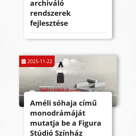
archiváló
rendszerek
fejlesztése
2025-11-22
Améli sóhaja című
monodrámáját
mutatja be a Figura
Stúdió Színház