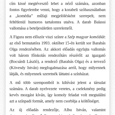
cím kissé megtévesztő lehet a néző számára, azonban
fontos figyelembe venni, hogy a korabeli szóhasználatban
a „komédia” műfaji megjelölésként szerepelt, nem
feltétlenül humoros tartalomra utalva. A darab Balassi
vallomása a beteljesületlen szerelemről.
A Figura nem először viszi színre a
Szép magyar komédiát
:
az első bemutatóra 1993. október 15-én került sor Barabás
Olga rendezésében. Az akkori előadás egyfajta vallomás
volt három főiskolás rendezőtárs részéről: az igazgató
(Bocsárdi László), a rendező (Barabás Olga) és a tervező
(Kövesdy István) megfogalmazása arról, hogy milyennek
látják, és milyennek szeretnék láttatni a színházat.
A mű több szempontból is kihívást jelent a társulat
számára. A darab nyelvezete veretes, a cselekmény pedig
kevés mozgást kíván, így komoly feladat volt megtalálni
azt a színpadi formát, amely nem csorbítja a költőiséget.
Az új előadás rendezője, Albu István, valamint