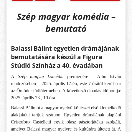
Szép magyar komédia –
bemutató
Balassi Bálint egyetlen drámájának
bemutatására készül a Figura
Stúdió Színház a 40. évadában
A
Szép magyar komédia
premierjére – Albu István
rendezésében – 2025. április 17-én, este 7 órától kerül sor
az Öntöde stúdiótermében. A következő előadás időpontja:
2025. április 23., 19 óra.
Balassi Bálintot a magyar nyelvű költészet első kiemelkedő
alakjaként tartjuk számon. Egyetlen drámájának alapjául
Cristoforo Castelletti egyik olasz pásztorjátéka szolgált,
amelyet Balassi magyar nyelvre és kultúrára ültetett át. A