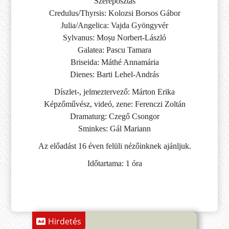
Szereposztás
Credulus/Thyrsis: Kolozsi Borsos Gábor
Julia/Angelica: Vajda Gyöngyvér
Sylvanus: Moșu Norbert-László
Galatea: Pascu Tamara
Briseida: Máthé Annamária
Dienes: Barti Lehel-András
Díszlet-, jelmeztervező: Márton Erika
Képzőművész, videó, zene: Ferenczi Zoltán
Dramaturg: Czegő Csongor
Sminkes: Gál Mariann
Az előadást 16 éven felüli nézőinknek ajánljuk.
Időtartama: 1 óra
Hirdetés