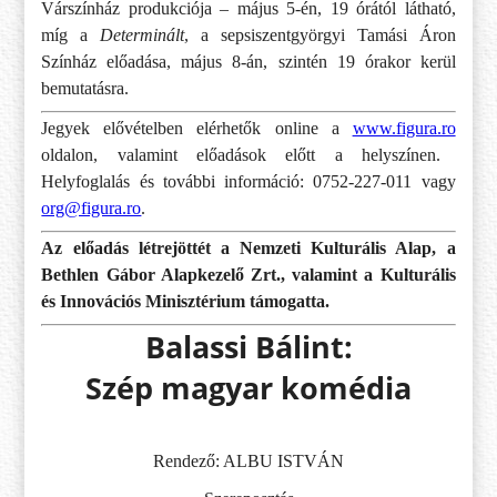
Várszínház produkciója – május 5-én, 19 órától látható,
míg a
Determinált
, a sepsiszentgyörgyi Tamási Áron
Színház előadása, május 8-án, szintén 19 órakor kerül
bemutatásra.
Jegyek elővételben elérhetők online a
www.figura.ro
oldalon, valamint előadások előtt a helyszínen.
Helyfoglalás és további információ: 0752-227-011 vagy
org@figura.ro
.
Az előadás létrejöttét a Nemzeti Kulturális Alap, a
Bethlen Gábor Alapkezelő Zrt., valamint a Kulturális
és Innovációs Minisztérium támogatta.
Balassi Bálint:
Szép magyar komédia
Rendező: ALBU ISTVÁN