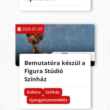
2026-01-29
Bemutatóra készül a
Figura Stúdió
Színház
Kultúra
Színház
Gyergyószentmiklós