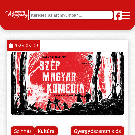
2025-05-09
Színház
Kultúra
Gyergyószentmiklós