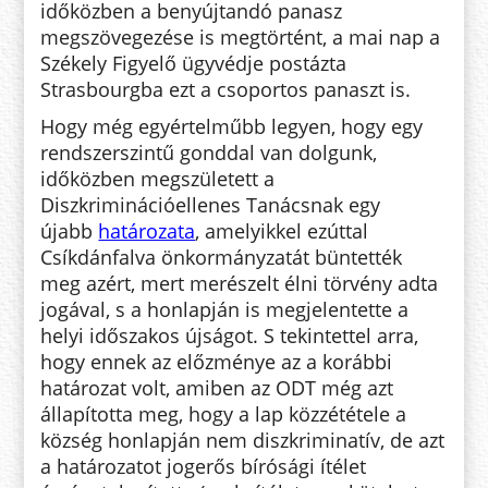
időközben a benyújtandó panasz
megszövegezése is megtörtént, a mai nap a
Székely Figyelő ügyvédje postázta
Strasbourgba ezt a csoportos panaszt is.
Hogy még egyértelműbb legyen, hogy egy
rendszerszintű gonddal van dolgunk,
időközben megszületett a
Diszkriminációellenes Tanácsnak egy
újabb
határozata
, amelyikkel ezúttal
Csíkdánfalva önkormányzatát büntették
meg azért, mert merészelt élni törvény adta
jogával, s a honlapján is megjelentette a
helyi időszakos újságot. S tekintettel arra,
hogy ennek az előzménye az a korábbi
határozat volt, amiben az ODT még azt
állapította meg, hogy a lap közzététele a
község honlapján nem diszkriminatív, de azt
a határozatot jogerős bírósági ítélet