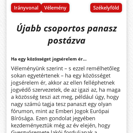
Irányvonal
Vélemény
Székelyföld
Újabb csoportos panasz
postázva
Ha egy közösséget jogsérelem ér…
Véleményünk szerint – s ezzel remélhetőleg
sokan egyetértenek – ha egy közösséget
jogsérelem ér, akkor az ellen felléphetnek
jogvédő szervezetek, de az igazi az, ha maga
a közösség teszi azt meg, például úgy, hogy
nagy számú tagja tesz panaszt egy olyan
fórumon, mint az Emberi Jogok Európai
Bírósága. Ezen gondolat jegyében
kezdeményeztük még az év elején, hogy
Gyergyóremete lakói forduljanak a