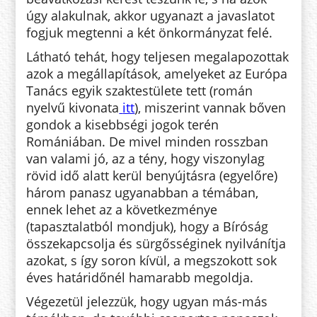
úgy alakulnak, akkor ugyanazt a javaslatot
fogjuk megtenni a két önkormányzat felé.
Látható tehát, hogy teljesen megalapozottak
azok a megállapítások, amelyeket az Európa
Tanács egyik szaktestülete tett (román
nyelvű kivonata
itt
), miszerint vannak bőven
gondok a kisebbségi jogok terén
Romániában. De mivel minden rosszban
van valami jó, az a tény, hogy viszonylag
rövid idő alatt kerül benyújtásra (egyelőre)
három panasz ugyanabban a témában,
ennek lehet az a következménye
(tapasztalatból mondjuk), hogy a Bíróság
összekapcsolja és sürgősséginek nyilvánítja
azokat, s így soron kívül, a megszokott sok
éves határidőnél hamarabb megoldja.
Végezetül jelezzük, hogy ugyan más-más