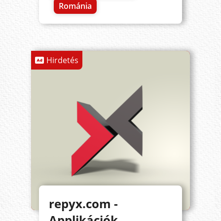
Románia
Hirdetés
repyx.com -
Applikációk,