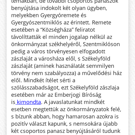
témákban, de további csoportos panaszok
benyújtása indokolt két olyan ügyben,
melyekben Gyergyóremete és
Gyergyószentmiklós az érintett. Remete
esetében a “Községháza” feliratot
távolíttatták el minden jogalap nélkül az
önkormányzat székhelyéről, Szentmiklóson
pedig a város törvényesen elfogadott
zászlaját a városháza elől, s Székelyföld
zászlaját (aminek használatát semmilyen
törvény nem szabályozza) a művelődési ház
elől. Mindkét ítélet sérti a
szólásszabadságot, ezt Székelyföld zászlaja
esetében már az Emberjogi Bíróság
is
kimondta
. A javaslatunkat mindkét
esetben megtettük az önkormányzatok felé,
s bízunk abban, hogy hamarosan azokra is
pozitív választ kapunk, s nemsokára újabb
két csoportos panasz benyújtásáról tudunk