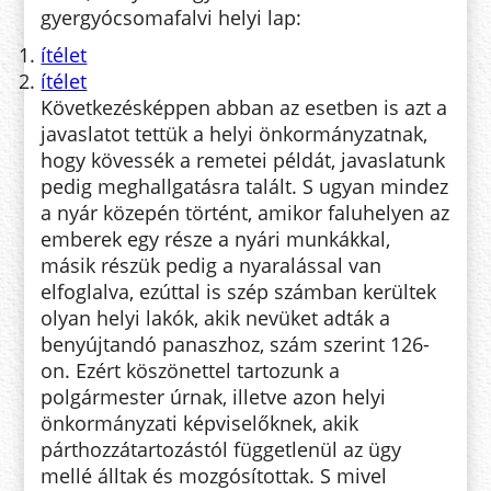
gyergyócsomafalvi helyi lap:
ítélet
ítélet
Következésképpen abban az esetben is azt a
javaslatot tettük a helyi önkormányzatnak,
hogy kövessék a remetei példát, javaslatunk
pedig meghallgatásra talált. S ugyan mindez
a nyár közepén történt, amikor faluhelyen az
emberek egy része a nyári munkákkal,
másik részük pedig a nyaralással van
elfoglalva, ezúttal is szép számban kerültek
olyan helyi lakók, akik nevüket adták a
benyújtandó panaszhoz, szám szerint 126-
on. Ezért köszönettel tartozunk a
polgármester úrnak, illetve azon helyi
önkormányzati képviselőknek, akik
párthozzátartozástól függetlenül az ügy
mellé álltak és mozgósítottak. S mivel