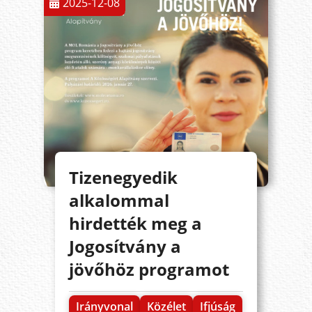
2025-12-08
Tizenegyedik
alkalommal
hirdették meg a
Jogosítvány a
jövőhöz programot
Irányvonal
Közélet
Ifjúság