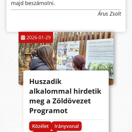
majd beszámolni.
Árus Zsolt
2026-01-29
Huszadik
alkalommal hirdetik
meg a Zöldövezet
Programot
Közélet
Irányvonal