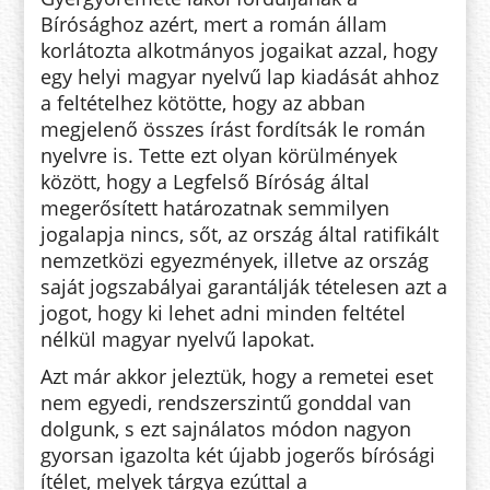
Bírósághoz azért, mert a román állam
korlátozta alkotmányos jogaikat azzal, hogy
egy helyi magyar nyelvű lap kiadását ahhoz
a feltételhez kötötte, hogy az abban
megjelenő összes írást fordítsák le román
nyelvre is. Tette ezt olyan körülmények
között, hogy a Legfelső Bíróság által
megerősített határozatnak semmilyen
jogalapja nincs, sőt, az ország által ratifikált
nemzetközi egyezmények, illetve az ország
saját jogszabályai garantálják tételesen azt a
jogot, hogy ki lehet adni minden feltétel
nélkül magyar nyelvű lapokat.
Azt már akkor jeleztük, hogy a remetei eset
nem egyedi, rendszerszintű gonddal van
dolgunk, s ezt sajnálatos módon nagyon
gyorsan igazolta két újabb jogerős bírósági
ítélet, melyek tárgya ezúttal a