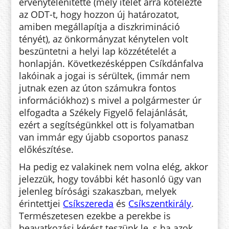
érvénytelenítette (mely ítélet arra kötelezte
az ODT-t, hogy hozzon új határozatot,
amiben megállapítja a diszkrimináció
tényét), az önkormányzat kénytelen volt
beszüntetni a helyi lap közzétételét a
honlapján. Következésképpen Csíkdánfalva
lakóinak a jogai is sérültek, (immár nem
jutnak ezen az úton számukra fontos
információkhoz) s mivel a polgármester úr
elfogadta a Székely Figyelő felajánlását,
ezért a segítségünkkel ott is folyamatban
van immár egy újabb csoportos panasz
előkészítése.
Ha pedig ez valakinek nem volna elég, akkor
jelezzük, hogy további két hasonló ügy van
jelenleg bírósági szakaszban, melyek
érintettjei
Csíkszereda
és
Csíkszentkirály
.
Természetesen ezekbe a perekbe is
beavatkozási kérést teszünk le, s ha azok