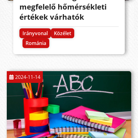
megfelelő hőmérsékleti
értékek várhatók
Irányvonal
Közélet
Románia
2024-11-14