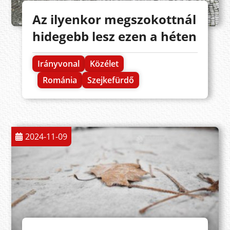
Az ilyenkor megszokottnál
hidegebb lesz ezen a héten
Irányvonal
Közélet
Románia
Szejkefürdő
2024-11-09