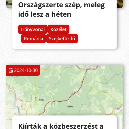
Országszerte szép, meleg
idő lesz a héten
Irányvonal
Közélet
Románia
Szejkefürdő
2024-10-30
Kiírták a közbeszerzést a