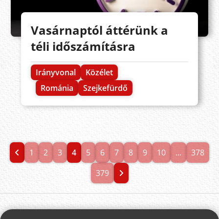
Vasárnaptól áttérünk a
téli időszámításra
Irányvonal
Közélet
Románia
Szejkefürdő
1
2
3
4
5
6
7
8
9
10
...
378
379