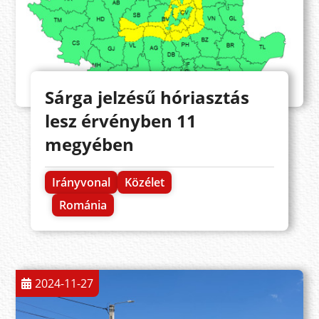
Sárga jelzésű hóriasztás
lesz érvényben 11
megyében
Irányvonal
Közélet
Románia
2024-11-27