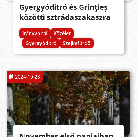
Gyergyóditró és Grinţieş
közötti sztrádaszakaszra
Irányvonal
Közélet
Gyergyóditró
Szejkefürdő
2024-10-28
November első napjaiban