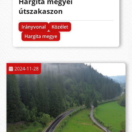
Hargita megyei
útszakaszon
Irányvonal
Közélet
Hargita megye
2024-11-28