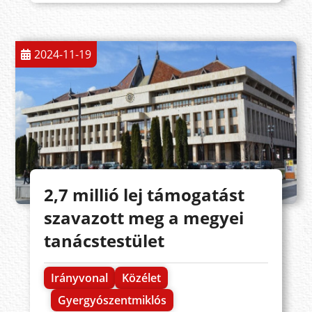
2024-11-19
2,7 millió lej támogatást
szavazott meg a megyei
tanácstestület
Irányvonal
Közélet
Gyergyószentmiklós