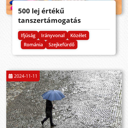
500 lej értékű
tanszertámogatás
Ifjúság
Irányvonal
Közélet
Románia
Szejkefürdő
2024-11-11