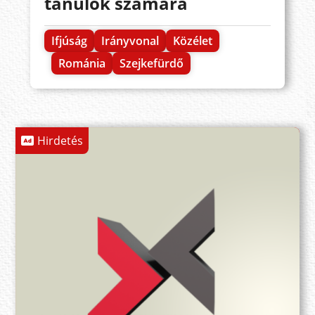
tanulók számára
Ifjúság
Irányvonal
Közélet
Románia
Szejkefürdő
Hirdetés