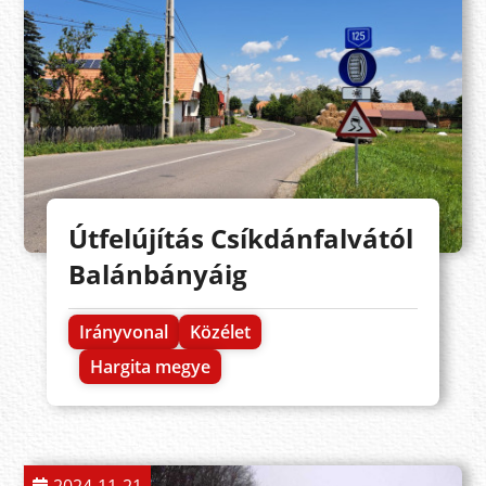
Útfelújítás Csíkdánfalvától
Balánbányáig
Irányvonal
Közélet
Hargita megye