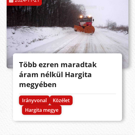
2024-11-21
Több ezren maradtak
áram nélkül Hargita
megyében
Irányvonal
Közélet
Hargita megye