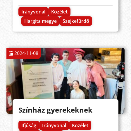
Irányvonal
Közélet
Hargita megye
Szejkefürdő
2024-11-08
Színház gyerekeknek
Ifjúság
Irányvonal
Közélet