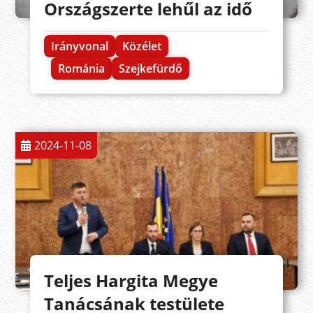
Országszerte lehűl az idő
Irányvonal
Közélet
Románia
Szejkefürdő
2024-11-08
Teljes Hargita Megye
Tanácsának testülete