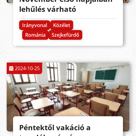
lehűlés várható
Irányvonal
Közélet
Románia
Szejkefürdő
2024-10-25
Péntektől vakáció a