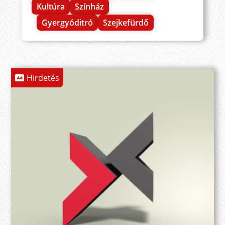
Kultúra
Színház
Gyergyóditró
Szejkefürdő
Hirdetés