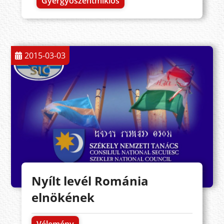
Gyergyószentmiklós
2015-03-03
Nyílt levél Románia
elnökének