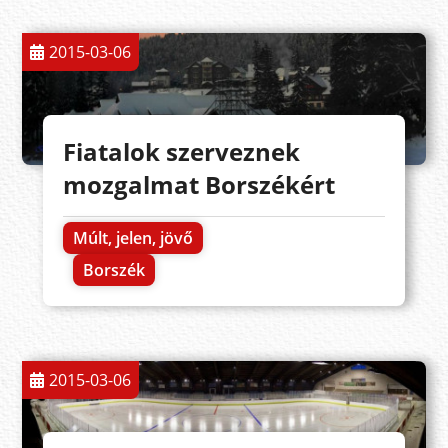
2015-03-06
Fiatalok szerveznek
mozgalmat Borszékért
Múlt, jelen, jövő
Borszék
2015-03-06