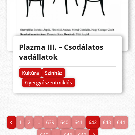
Plazma III. – Csodálatos
vadállatok
Kultúra
Színház
Gyergyószentmiklós
1
2
...
639
640
641
642
643
644