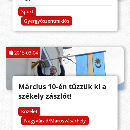
Sport
Gyergyószentmiklós
2015-03-04
Március 10-én tűzzük ki a
székely zászlót!
Közélet
Nagyvárad/Marosvásárhely