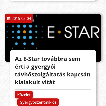
2015-03-04
Az E-Star továbbra sem
érti a gyergyói
távhőszolgáltatás kapcsán
kialakult vitát
Közélet
Gyergyószentmiklós