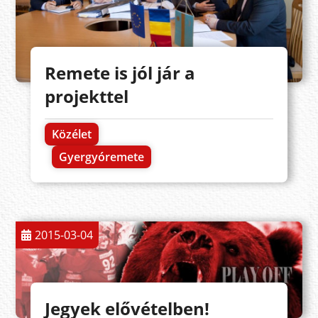
Remete is jól jár a
projekttel
Közélet
Gyergyóremete
2015-03-04
Jegyek elővételben!