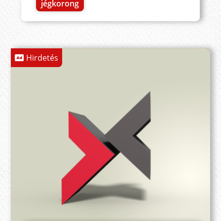
jégkorong
Hirdetés