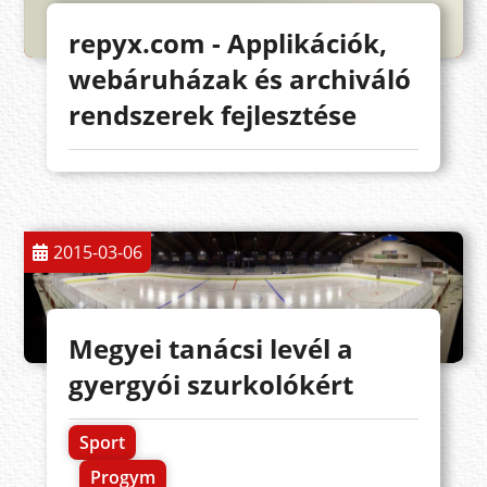
repyx.com - Applikációk,
webáruházak és archiváló
rendszerek fejlesztése
2015-03-06
Megyei tanácsi levél a
gyergyói szurkolókért
Sport
Progym