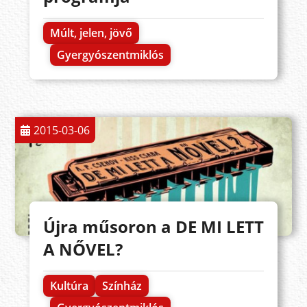
Múlt, jelen, jövő
Gyergyószentmiklós
2015-03-06
Újra műsoron a DE MI LETT
A NŐVEL?
Kultúra
Színház