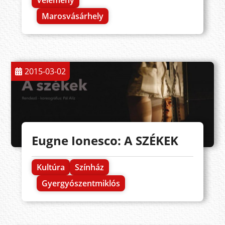
Vélemény
Marosvásárhely
2015-03-02
Eugne Ionesco: A SZÉKEK
Kultúra
Színház
Gyergyószentmiklós