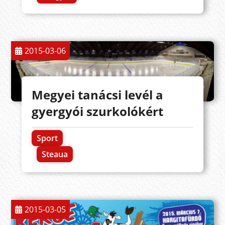
2015-03-06
Megyei tanácsi levél a
gyergyói szurkolókért
Sport
Steaua
2015-03-05