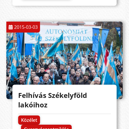
2015-03-03
Felhívás Székelyföld
lakóihoz
Közélet