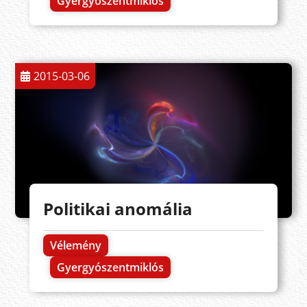
Gyergyószentmiklós
2015-03-06
Politikai anomália
Vélemény
Gyergyószentmiklós