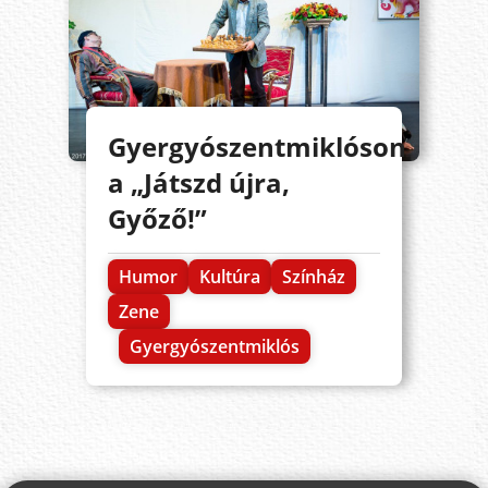
Gyergyószentmiklóson
a „Játszd újra,
Győző!”
Humor
Kultúra
Színház
Zene
Gyergyószentmiklós