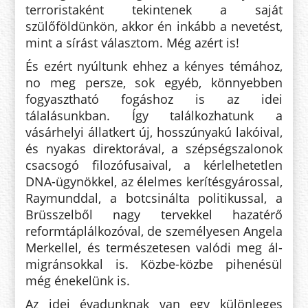
terroristaként tekintenek a saját
szülőföldünkön, akkor én inkább a nevetést,
mint a sírást választom. Még azért is!
És ezért nyúltunk ehhez a kényes témához,
no meg persze, sok egyéb, könnyebben
fogyasztható fogáshoz is az idei
tálalásunkban. Így találkozhatunk a
vásárhelyi állatkert új, hosszúnyakú lakóival,
és nyakas direktorával, a szépségszalonok
csacsogó filozófusaival, a kérlelhetetlen
DNA-ügynökkel, az élelmes kerítésgyárossal,
Raymunddal, a botcsinálta politikussal, a
Brüsszelből nagy tervekkel hazatérő
reformtáplálkozóval, de személyesen Angela
Merkellel, és természetesen valódi meg ál-
migránsokkal is. Közbe-közbe pihenésül
még énekelünk is.
Az idei évadunknak van egy különleges