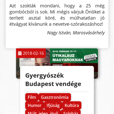
Azt szokták mondani, hogy a 25 még
gombócból is sok. Mi mégis várjuk Önöket a
terített asztal köré, és múlhatatlan jó
étvágyat kívánunk a nevetve-szórakozáshoz!
Nagy István, Marosvásárhely
2018-02-16
Gyergyószék
Budapest vendége
Film
Gasztronómia
Humor
Ifjúság
Kultúra
Múlt, jelen, jövő
Színház