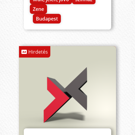
Zene
Budapest
Hirdetés