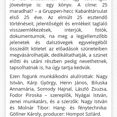
jövevénye is: egy könyv. A címe: 25
maradhat? – a Gruppen-hecc Kabarétársulat
első 25 éve. Az elmúlt 25 esztendő
történéseit, jelentőségét és emlékeit taglaló
visszaemlékezések, interjúk, fotók,
dokumentumok, na meg a legjellemzőbb
jelenetek és dalszövegek egyvelegéből
összeállt kötetet az előadások szüneteiben
megvásárolhatják, dedikáltathatják, a szünet
előtti és utáni részben pedig nevethetnek,
tapsolhatnak is, ha úgy tartja kedvük.
Ezen fogunk munkálkodni alulírottak: Nagy
István, Kárp György, Henn János, Biluska
Annamária, Somody Hajnal, László Zsuzsa,
Fodor Piroska – szereplők, Nyágai István,
zenei munkatárs, és a szerzők: Nagy István
és Molnár Tibor. Hang- és fénytechnika:
Göllner Károly, producer: Hompot Szilárd.