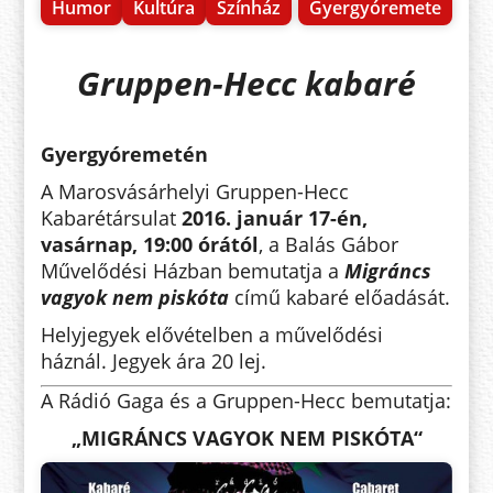
Humor
Kultúra
Színház
Gyergyóremete
Gruppen-Hecc kabaré
Gyergyóremetén
A Marosvásárhelyi Gruppen-Hecc
Kabarétársulat
2016. január 17-én,
vasárnap, 19:00 órától
, a Balás Gábor
Művelődési Házban bemutatja a
Migráncs
vagyok nem piskóta
című kabaré előadását.
Helyjegyek elővételben a művelődési
háznál. Jegyek ára 20 lej.
A Rádió Gaga és a Gruppen-Hecc bemutatja:
„MIGRÁNCS VAGYOK NEM PISKÓTA“