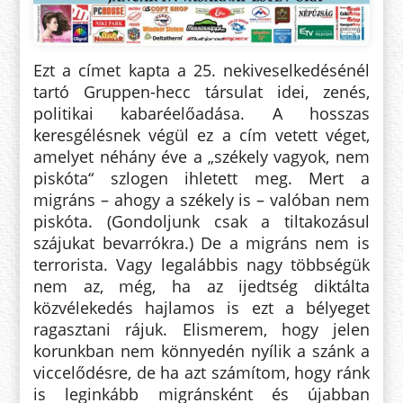
Ezt a címet kapta a 25. nekiveselkedésénél
tartó Gruppen-hecc társulat idei, zenés,
politikai kabaréelőadása. A hosszas
keresgélésnek végül ez a cím vetett véget,
amelyet néhány éve a „székely vagyok, nem
piskóta“ szlogen ihletett meg. Mert a
migráns – ahogy a székely is – valóban nem
piskóta. (Gondoljunk csak a tiltakozásul
szájukat bevarrókra.) De a migráns nem is
terrorista. Vagy legalábbis nagy többségük
nem az, még, ha az ijedtség diktálta
közvélekedés hajlamos is ezt a bélyeget
ragasztani rájuk. Elismerem, hogy jelen
korunkban nem könnyedén nyílik a szánk a
viccelődésre, de ha azt számítom, hogy ránk
is leginkább migránsként és újabban