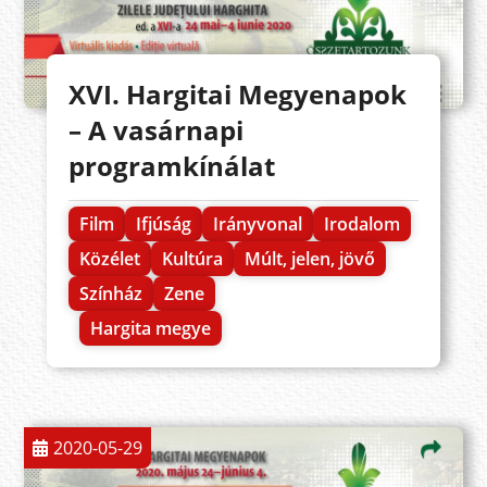
XVI. Hargitai Megyenapok
– A vasárnapi
programkínálat
Film
Ifjúság
Irányvonal
Irodalom
Közélet
Kultúra
Múlt, jelen, jövő
Színház
Zene
Hargita megye
2020-05-29