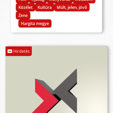
Közélet
Kultúra
Múlt, jelen, jövő
Zene
Hargita megye
Hirdetés