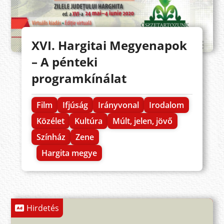
XVI. Hargitai Megyenapok
– A pénteki
programkínálat
Film
Ifjúság
Irányvonal
Irodalom
Közélet
Kultúra
Múlt, jelen, jövő
Színház
Zene
Hargita megye
Hirdetés