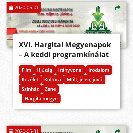
2020-06-01
XVI. Hargitai Megyenapok
– A keddi programkínálat
Film
Ifjúság
Irányvonal
Irodalom
Közélet
Kultúra
Múlt, jelen, jövő
Színház
Zene
Hargita megye
2020-05-31