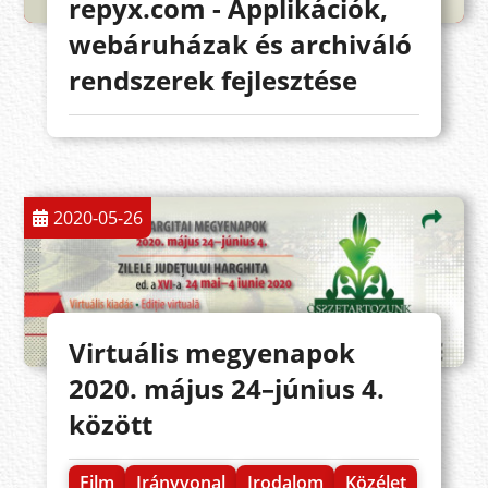
repyx.com - Applikációk,
webáruházak és archiváló
rendszerek fejlesztése
2020-05-26
Virtuális megyenapok
2020. május 24–június 4.
között
Film
Irányvonal
Irodalom
Közélet