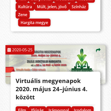
Kultúra
Múlt, jelen, jövő
Színház
Zene
Hargita megye
2020-05-25
Virtuális megyenapok
2020. május 24–június 4.
között
Film
Ifjúság
Irányvonal
Irodalom