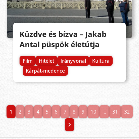
Küzdve és bízva – Jakab
Antal püspök életútja
Film
Hitélet
Irányvonal
Kultúra
Kárpát-medence
1
2
3
4
5
6
7
8
9
10
...
31
32