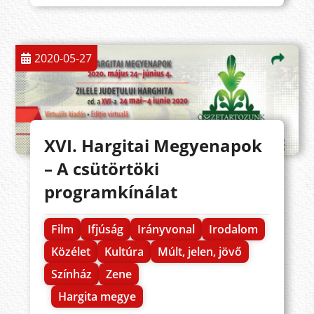
2020-05-27
XVI. Hargitai Megyenapok
– A csütörtöki
programkínálat
Film
Ifjúság
Irányvonal
Irodalom
Közélet
Kultúra
Múlt, jelen, jövő
Színház
Zene
Hargita megye