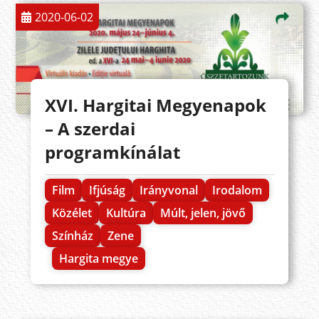
2020-06-02
XVI. Hargitai Megyenapok
– A szerdai
programkínálat
Film
Ifjúság
Irányvonal
Irodalom
Közélet
Kultúra
Múlt, jelen, jövő
Színház
Zene
Hargita megye