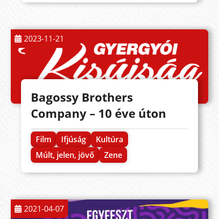
2023-11-21
Bagossy Brothers
Company – 10 éve úton
Film
Ifjúság
Kultúra
Múlt, jelen, jövő
Zene
2021-04-07