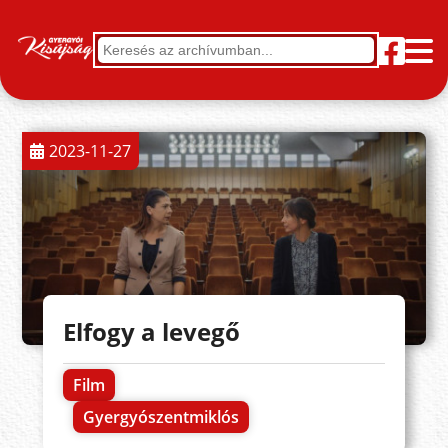
2023-11-27
Elfogy a levegő
Film
Gyergyószentmiklós