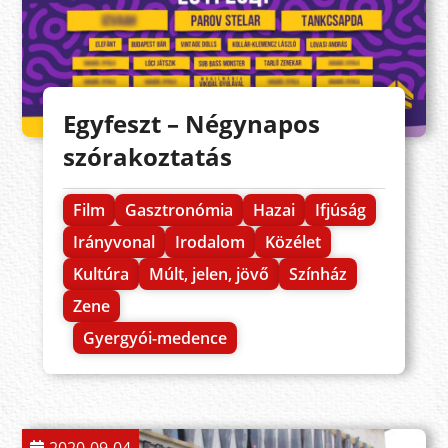
Egyfeszt – Négynapos
szórakoztatás
Film
Gasztronómia
Hazai
Ifjúság
Irányvonal
Irodalom
Közélet
Kultúra
Múlt, jelen, jövő
Színház
Zene
Gyergyói-medence