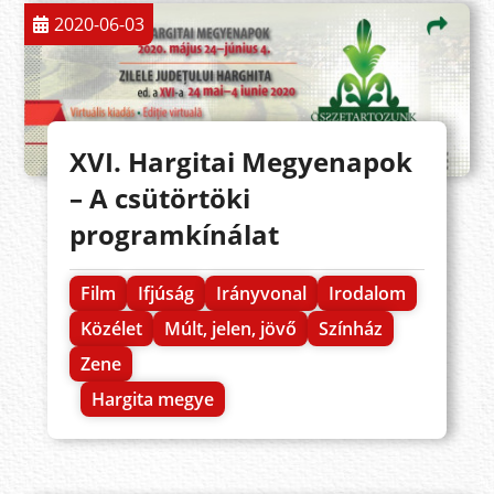
2020-06-03
XVI. Hargitai Megyenapok
– A csütörtöki
programkínálat
Film
Ifjúság
Irányvonal
Irodalom
Közélet
Múlt, jelen, jövő
Színház
Zene
Hargita megye