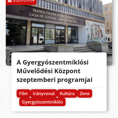
2020-09-04
A Gyergyószentmiklósi
Művelődési Központ
szeptemberi programjai
Film
Irányvonal
Kultúra
Zene
Gyergyószentmiklós