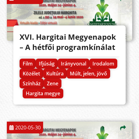
XVI. Hargitai Megyenapok
– A hétfői programkínálat
Film
Ifjúság
Irányvonal
Irodalom
Közélet
Kultúra
Múlt, jelen, jövő
Színház
Zene
Hargita megye
2020-05-30