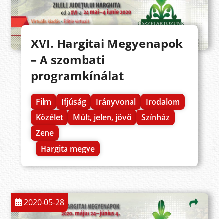
XVI. Hargitai Megyenapok
– A szombati
programkínálat
Film
Ifjúság
Irányvonal
Irodalom
Közélet
Múlt, jelen, jövő
Színház
Zene
Hargita megye
2020-05-28