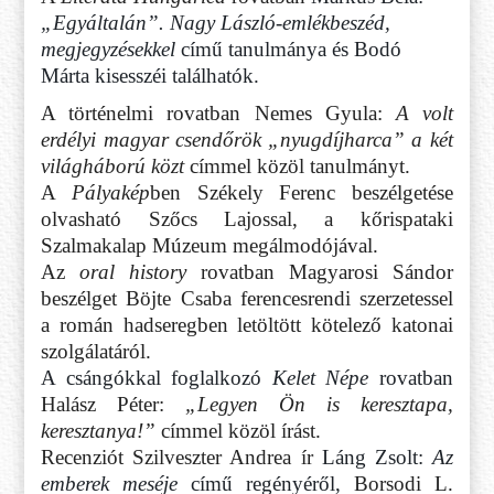
„Egyáltalán”. Nagy László-emlékbeszéd,
megjegyzésekkel
című tanulmánya és Bodó
Márta kisesszéi találhatók.
A történelmi rovatban Nemes Gyula:
A volt
erdélyi magyar csendőrök „nyugdíjharca” a két
világháború közt
címmel közöl tanulmányt.
A
Pályakép
ben
Székely Ferenc beszélgetése
olvasható Szőcs Lajossal, a kőrispataki
Szalmakalap Múzeum megálmodójával.
Az
oral history
rovatban
Magyarosi Sándor
beszélget
Böjte Csaba ferencesrendi szerzetessel
a román hadseregben letöltött kötelező katonai
szolgálatáról.
A csángókkal foglalkozó
Kelet Népe
rovatban
Halász Péter:
„Legyen Ön is keresztapa,
keresztanya!”
címmel közöl írást.
Recenziót
Szilveszter Andrea ír
Láng Zsolt:
Az
emberek meséje
című regényéről,
Borsodi L.