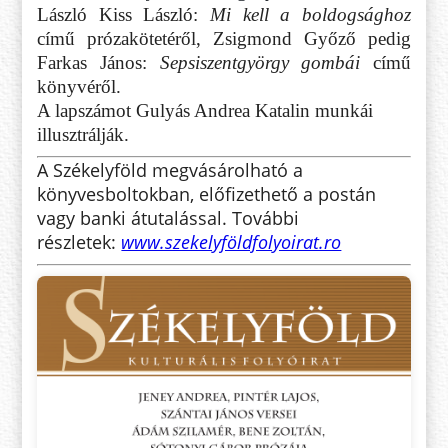
László Kiss László:
Mi kell a boldogsághoz
című prózakötetéről, Zsigmond Győző pedig
Farkas János:
Sepsiszentgyörgy gombái
című
könyvéről.
A lapszámot Gulyás Andrea Katalin munkái
illusztrálják.
A Székelyföld megvásárolható a
könyvesboltokban, előfizethető a postán
vagy banki átutalással. További
részletek:
www.szekelyföldfolyoirat.ro