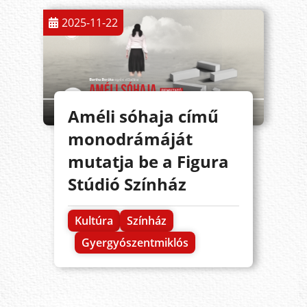
2025-11-22
Améli sóhaja című
monodrámáját
mutatja be a Figura
Stúdió Színház
Kultúra
Színház
Gyergyószentmiklós