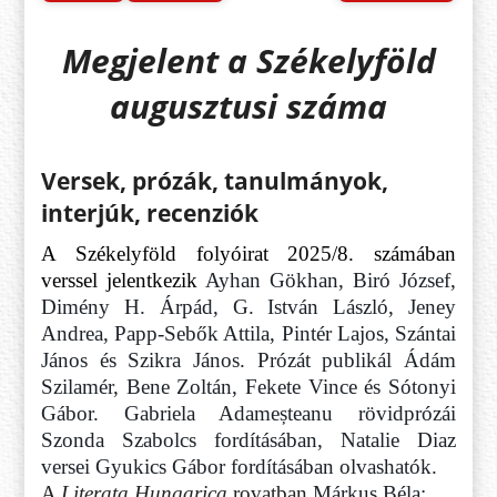
Megjelent a Székelyföld
augusztusi száma
Versek, prózák, tanulmányok,
interjúk, recenziók
A Székelyföld folyóirat 2025/8. számában
verssel jelentkezik
Ayhan Gökhan, Biró József,
Dimény H. Árpád, G. István László, Jeney
Andrea, Papp-Sebők Attila, Pintér Lajos, Szántai
János és Szikra János. Prózát publikál Ádám
Szilamér, Bene Zoltán, Fekete Vince és Sótonyi
Gábor. Gabriela Adameșteanu rövidprózái
Szonda Szabolcs fordításában, Natalie Diaz
versei Gyukics Gábor fordításában olvashatók.
A
Literata Hungarica
rovatban
Márkus Béla: