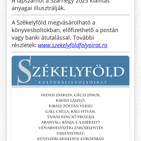
A
lapszámot a Szárhegy 2025 kiállítás
anyagai illusztrálják.
A Székelyföld megvásárolható a
könyvesboltokban, előfizethető a postán
vagy banki átutalással. További
részletek:
www.szekelyföldfolyoirat.ro