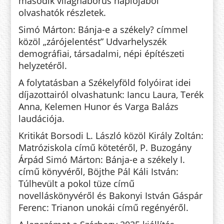
második világháborús naplójából
olvashatók részletek.
Simó Márton: Bánja-e a székely? címmel
közöl „zárójelentést” Udvarhelyszék
demográfiai, társadalmi, népi építészeti
helyzetéről.
A folytatásban a Székelyföld folyóirat idei
díjazottairól olvashatunk: Iancu Laura, Terék
Anna, Kelemen Hunor és Varga Balázs
laudációja.
Kritikát Borsodi L. László közöl Király Zoltán:
Matróziskola című kötetéről, P. Buzogány
Árpád Simó Márton: Bánja-e a székely I.
című könyvéről, Böjthe Pál Káli István:
Túlhevült a pokol tüze című
novelláskönyvéről és Bakonyi István Gáspár
Ferenc: Trianon unokái című regényéről.