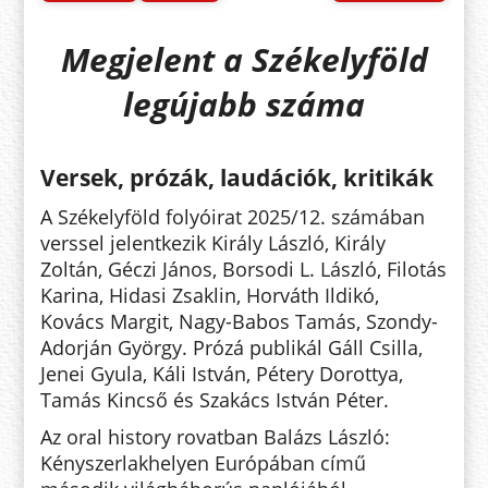
Megjelent a Székelyföld
legújabb száma
Versek, prózák, laudációk, kritikák
A Székelyföld folyóirat 2025/12. számában
verssel jelentkezik
Király László, Király
Zoltán, Géczi János, Borsodi L. László, Filotás
Karina, Hidasi Zsaklin, Horváth Ildikó,
Kovács Margit, Nagy-Babos Tamás, Szondy-
Adorján György. Prózá publikál Gáll Csilla,
Jenei Gyula, Káli István, Pétery Dorottya,
Tamás Kincső és Szakács István Péter.
Az oral history rovatban
Balázs László:
Kényszerlakhelyen Európában című