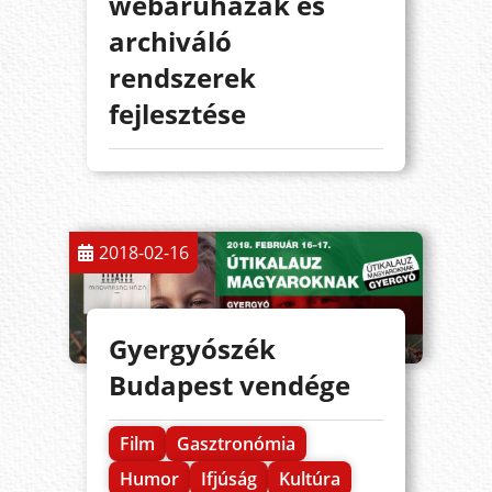
webáruházak és
archiváló
rendszerek
fejlesztése
2018-02-16
Gyergyószék
Budapest vendége
Film
Gasztronómia
Humor
Ifjúság
Kultúra