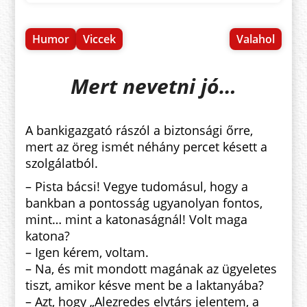
Humor
Viccek
Valahol
Mert nevetni jó…
A bankigazgató rászól a biztonsági őrre,
mert az öreg ismét néhány percet késett a
szolgálatból.
– Pista bácsi! Vegye tudomásul, hogy a
bankban a pontosság ugyanolyan fontos,
mint… mint a katonaságnál! Volt maga
katona?
– Igen kérem, voltam.
– Na, és mit mondott magának az ügyeletes
tiszt, amikor késve ment be a laktanyába?
– Azt, hogy „Alezredes elvtárs jelentem, a