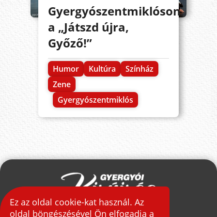
Gyergyószentmiklóson
a „Játszd újra,
Győző!”
Humor
Kultúra
Színház
Zene
Gyergyószentmiklós
Ez az oldal cookie-kat használ. Az
oldal böngészésével Ön elfogadja a