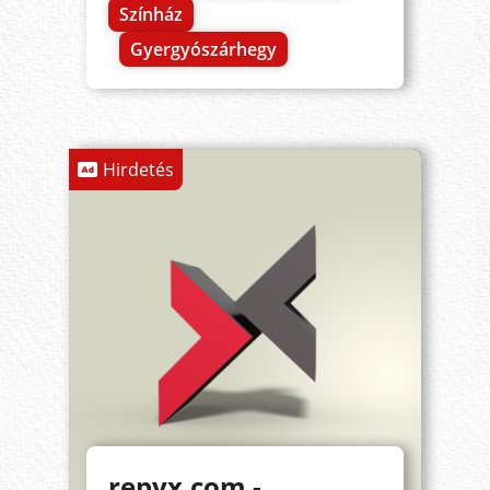
Színház
Gyergyószárhegy
Hirdetés
repyx.com -