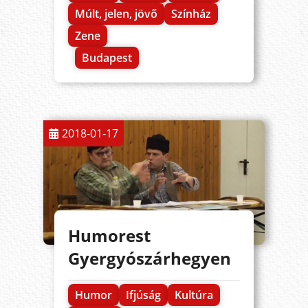
Múlt, jelen, jövő
Színház
Zene
Budapest
2018-01-17
Humorest
Gyergyószárhegyen
Humor
Ifjúság
Kultúra