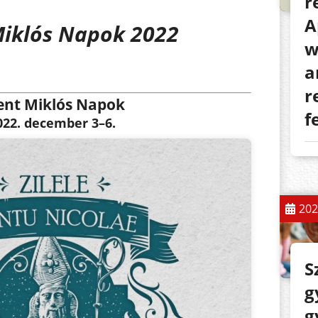
r
A
Miklós Napok 2022
w
a
r
ent Miklós Napok
f
022. december 3–6.
202
S
g
g