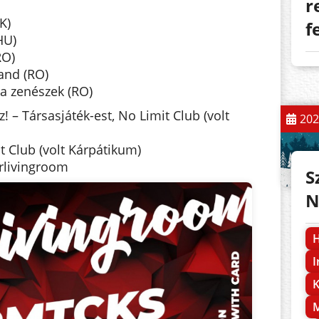
r
K)
f
HU)
RO)
and (RO)
 a zenészek (RO)
! – Társasjáték-est, No Limit Club (volt
202
t Club (volt Kárpátikum)
rlivingroom
S
N
H
I
K
M