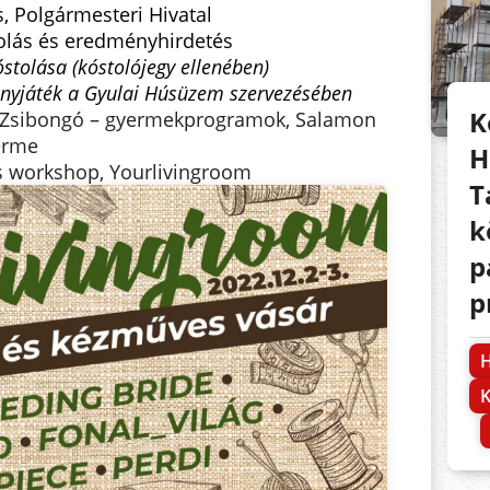
, Polgármesteri Hivatal
lás és eredményhirdetés
stolása (kóstolójegy ellenében)
yjáték a Gyulai Húsüzem szervezésében
K
 Zsibongó – gyermekprogramok, Salamon
erme
H
 workshop, Yourlivingroom
T
k
p
p
H
K