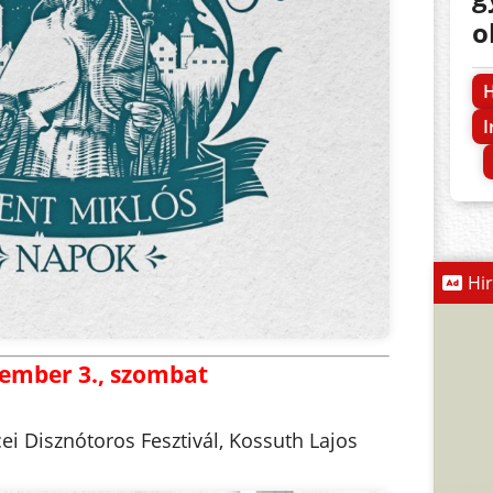
o
H
I
Hi
ember 3., szombat
ei Disznótoros Fesztivál, Kossuth Lajos