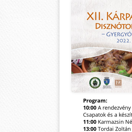
Program:
10:00
A rendezvény 
Csapatok és a kész
11:00
Karmazsin Nép
13:00
Tordai Zoltán 