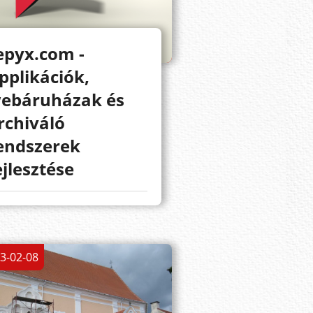
epyx.com -
pplikációk,
ebáruházak és
rchiváló
endszerek
ejlesztése
3-02-08