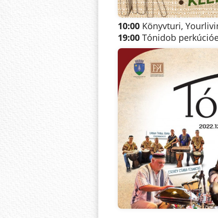
10:00
Könyvturi, Yourliv
19:00
Tónidob perkúcióes