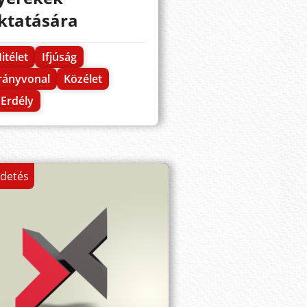
ktatására
itélet
Ifjúság
rányvonal
Közélet
Erdély
rdetés