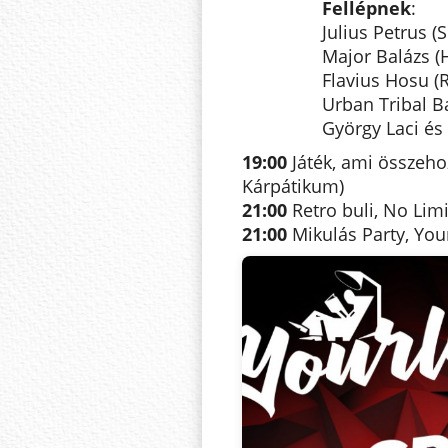
Fellépnek
:
Julius Petrus (S
Major Balázs (
Flavius Hosu (
Urban Tribal B
György Laci és
19:00
Játék, ami összehoz
Kárpátikum)
21:00
Retro buli, No Limi
21:00
Mikulás Party, You