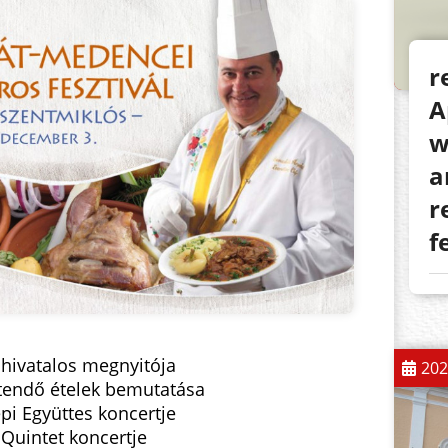
r
A
w
a
r
f
hivatalos megnyitója
202
ítendő ételek bemutatása
i Együttes koncertje
Quintet koncertje