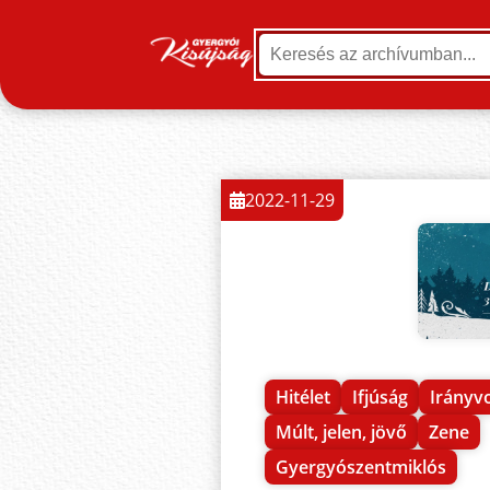
2022-11-29
Hitélet
Ifjúság
Irányv
Múlt, jelen, jövő
Zene
Gyergyószentmiklós