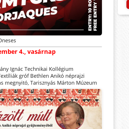
 Oneses
ember 4., vasárnap
ány Ignác Technikai Kollégium
xtíliák gróf Bethlen Anikó néprajzi
tás megnyitó, Tarisznyás Márton Múzeum