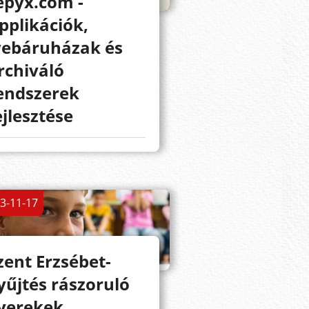
epyx.com -
pplikációk,
ebáruházak és
rchiváló
endszerek
ejlesztése
3-11-17
zent Erzsébet-
yűjtés rászoruló
yerekek