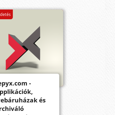
rdetés
epyx.com -
pplikációk,
ebáruházak és
rchiváló