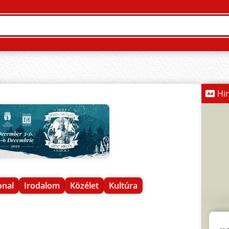
Hi
onal
Irodalom
Közélet
Kultúra