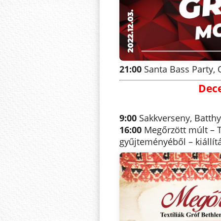
21:00
Santa Bass Party,
Dec
9:00
Sakkverseny, Batthy
16:00
Megőrzött múlt – Te
gyűjteményéből – kiállí