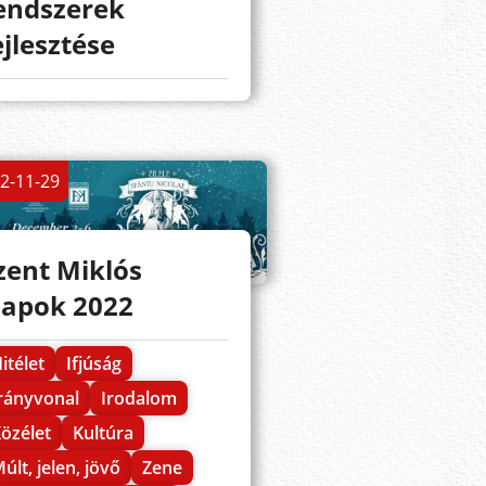
endszerek
ejlesztése
2-11-29
zent Miklós
apok 2022
itélet
Ifjúság
rányvonal
Irodalom
özélet
Kultúra
últ, jelen, jövő
Zene