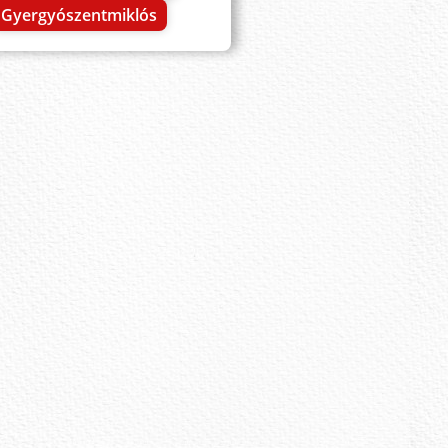
Gyergyószentmiklós