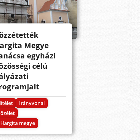
özzétették
argita Megye
anácsa egyházi
özösségi célú
ályázati
rogramjait
itélet
Irányvonal
özélet
Hargita megye