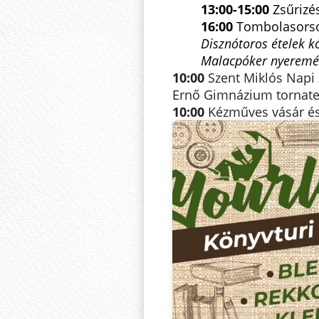
13:00-15:00
Zsűrizés
16:00
Tombolasorso
Disznótoros ételek kó
Malacpóker nyeremén
10:00
Szent Miklós Napi
Ernő Gimnázium tornat
10:00
Kézműves vásár és