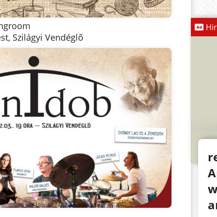
ingroom
Hi
t, Szilágyi Vendéglő
r
A
w
a