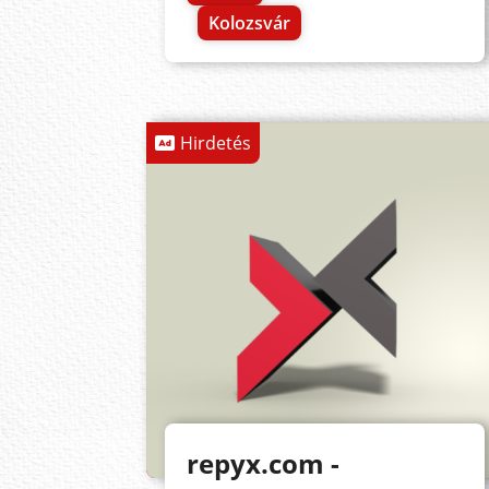
Kolozsvár
Hirdetés
repyx.com -