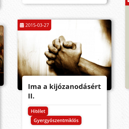
2015-03-27
Ima a kijózanodásért
II.
Hitélet
Gyergyószentmiklós