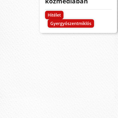
közmédiában
Hitélet
Gyergyószentmiklós