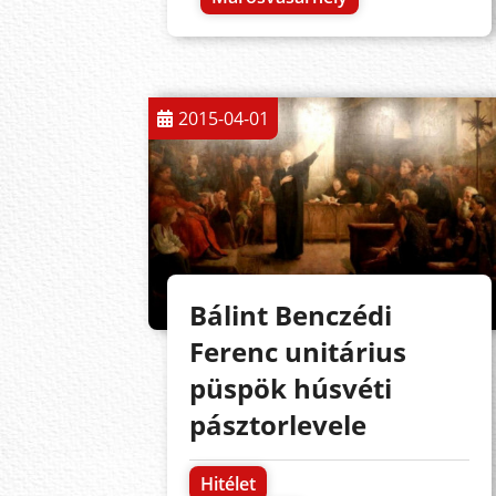
2015-04-01
Bálint Benczédi
Ferenc unitárius
püspök húsvéti
pásztorlevele
Hitélet