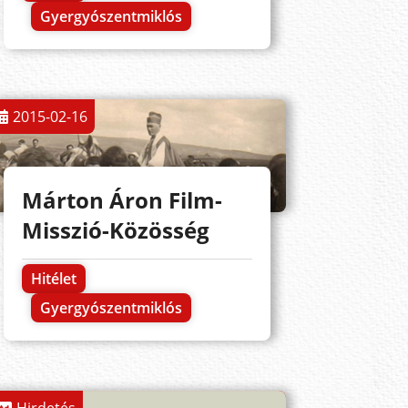
Gyergyószentmiklós
2015-02-16
Márton Áron Film-
Misszió-Közösség
Hitélet
Gyergyószentmiklós