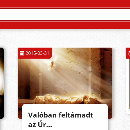
2015-03-31
Valóban feltámadt
az Úr…