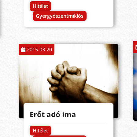
Hitélet
Gyergyószentmiklós
2015-03-20
Erőt adó ima
Hitélet