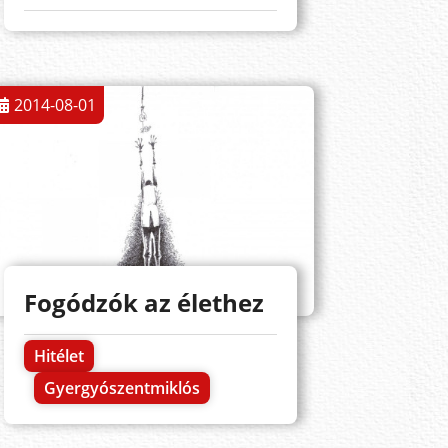
2014-08-01
Fogódzók az élethez
Hitélet
Gyergyószentmiklós