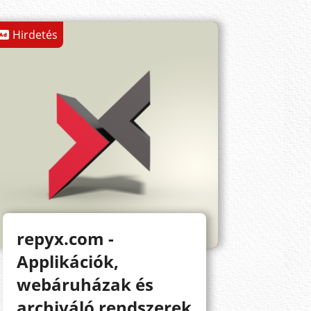
Hirdetés
repyx.com -
Applikációk,
webáruházak és
archiváló rendszerek