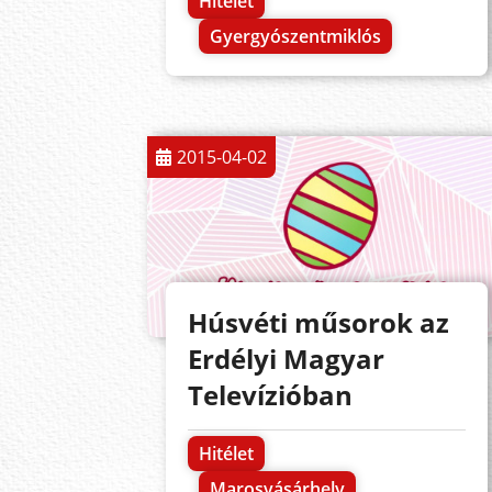
Hitélet
Gyergyószentmiklós
2015-04-02
Húsvéti műsorok az
Erdélyi Magyar
Televízióban
Hitélet
Marosvásárhely