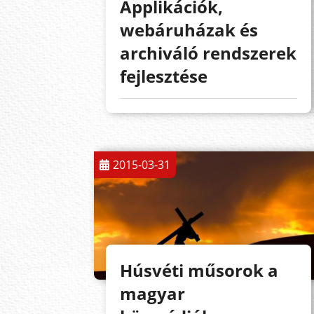
Applikációk,
webáruházak és
archiváló rendszerek
fejlesztése
2015-03-31
Húsvéti műsorok a
magyar