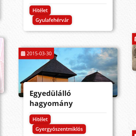
Hitélet
Gyulafehérvár
2015-03-30
Egyedülálló
hagyomány
Hitélet
Gyergyószentmiklós