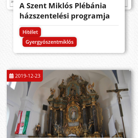
A Szent Miklós Plébánia
házszentelési programja
Hitélet
Gyergyószentmiklós
2019-12-23