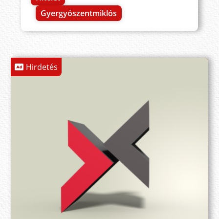
Gyergyószentmiklós
Hirdetés