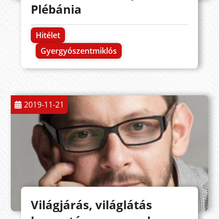
Plébánia
Hitélet
Gyergyószentmiklós
2019-11-21
Világjárás, világlátás