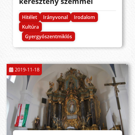
keresztény szemmel
Hitélet
Irányvonal
Irodalom
Kultúra
Gyergyószentmiklós
2019-11-18