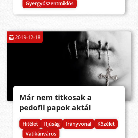
Gyergyószentmiklós
2019-12-18
Már nem titkosak a
pedofil papok aktái
Hitélet
Ifjúság
Irányvonal
Közélet
Vatikánváros