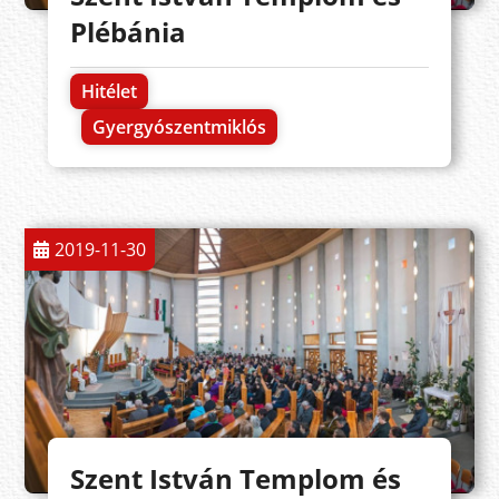
Plébánia
Hitélet
Gyergyószentmiklós
2019-11-30
Szent István Templom és