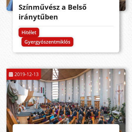
Színművész a Belső
iránytűben
Hitélet
Gyergyószentmiklós
2019-12-13