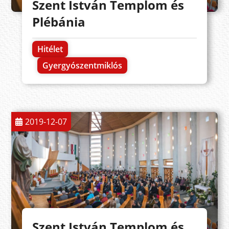
Szent István Templom és
Plébánia
Hitélet
Gyergyószentmiklós
2019-12-07
Szent István Templom és