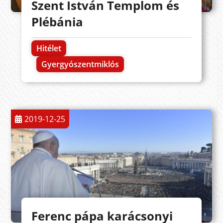
Szent István Templom és
Plébánia
Hitélet
Gyergyószentmiklós
2019-12-25
Ferenc pápa karácsonyi