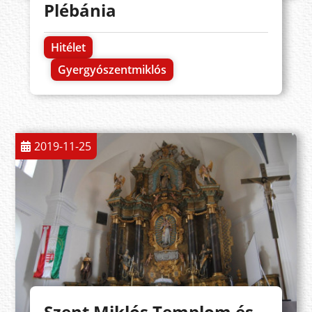
Plébánia
Hitélet
Gyergyószentmiklós
2019-11-25
Szent Miklós Templom és