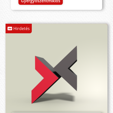
Gyergyószentmiklós
Hirdetés