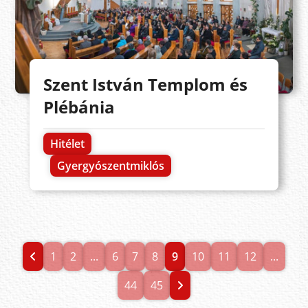
Szent István Templom és
Plébánia
Hitélet
Gyergyószentmiklós
1
2
...
6
7
8
9
10
11
12
...
44
45