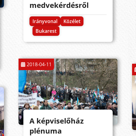
medvekérdésről
Irányvonal
Közélet
Bukarest
2018-04-11
A képviselőház
plénuma