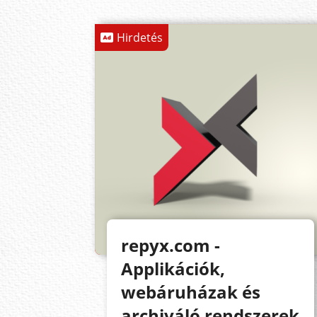
Hirdetés
repyx.com -
Applikációk,
webáruházak és
archiváló rendszerek