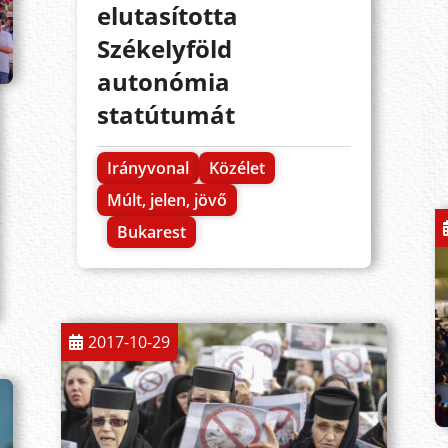
elutasította
Székelyföld
autonómia
statútumát
Irányvonal
Közélet
Múlt, jelen, jövő
Bukarest
2017-10-29