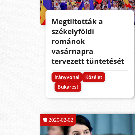
Megtiltották a
székelyföldi
románok
vasárnapra
tervezett tüntetését
Irányvonal
Közélet
Bukarest
2020-02-02