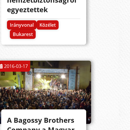
egyeztettek
Irányvonal
Közélet
Bukarest
2016-03-17
A Bagossy Brothers
Company a Magyar