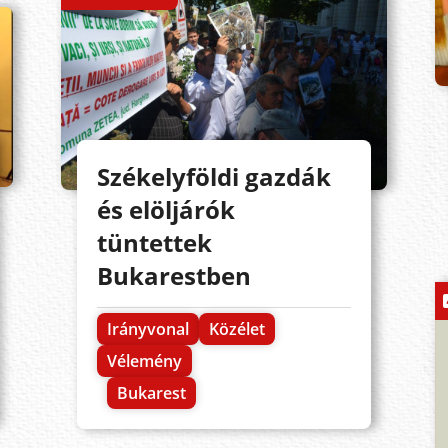
Székelyföldi gazdák
és elöljárók
tüntettek
Bukarestben
Irányvonal
Közélet
Vélemény
Bukarest