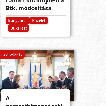
román közlönyben a
Btk. módosítása
Irányvonal
Közélet
Bukarest
2016-04-13
A
nemzetbiztonságról