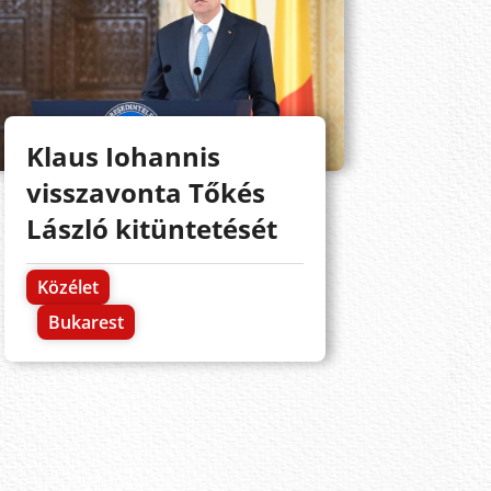
Klaus Iohannis
visszavonta Tőkés
László kitüntetését
Közélet
Bukarest