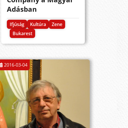
Adásban
Ifjúság
Kultúra
Zene
Bukarest
2016-03-04