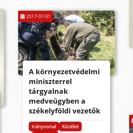
2017-07-01
A környezetvédelmi
miniszterrel
tárgyalnak
medveügyben a
székelyföldi vezetők
Irányvonal
Közélet