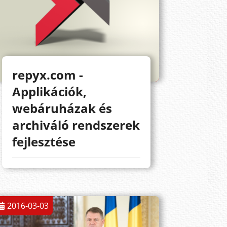
repyx.com -
Applikációk,
webáruházak és
archiváló rendszerek
fejlesztése
2016-03-03