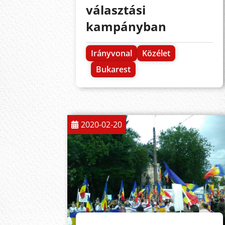
választási
kampányban
Irányvonal
Közélet
Bukarest
2020-02-20