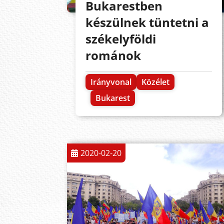
Bukarestben
készülnek tüntetni a
székelyföldi
románok
Irányvonal
Közélet
Bukarest
2020-02-20