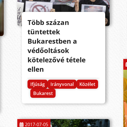
Több százan
tüntettek
Bukarestben a
védőoltások
kötelezővé tétele
ellen
Ifjúság
Irányvonal
Közélet
Bukarest
2017-07-05