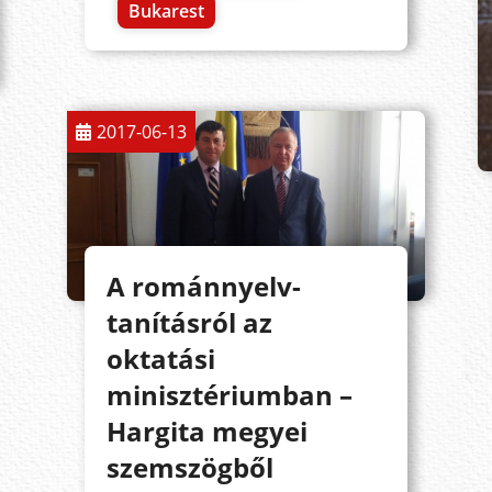
Bukarest
2017-06-13
A románnyelv-
tanításról az
oktatási
minisztériumban –
Hargita megyei
szemszögből