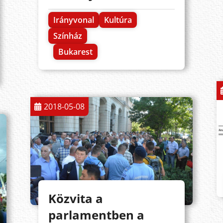
Irányvonal
Kultúra
Színház
Bukarest
2018-05-08
Közvita a
parlamentben a