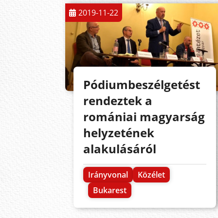
2019-11-22
Pódiumbeszélgetést
rendeztek a
romániai magyarság
helyzetének
alakulásáról
Irányvonal
Közélet
Bukarest