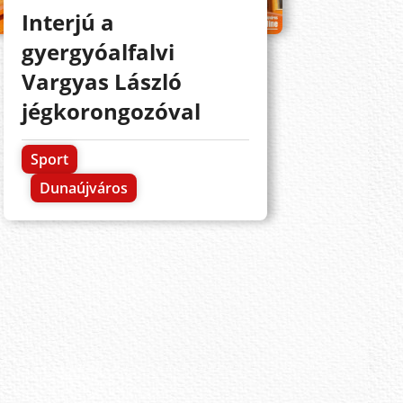
Interjú a
gyergyóalfalvi
Vargyas László
jégkorongozóval
Sport
Dunaújváros