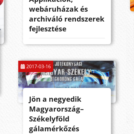
webáruházak és
archiváló rendszerek
fejlesztése
2017-03-16
Jön a negyedik
Magyarország–
Székelyföld
gálamérkőzés