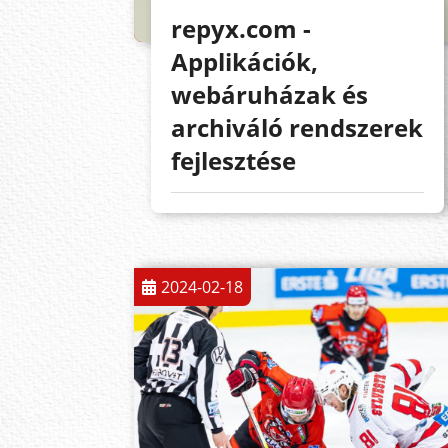
repyx.com -
Applikációk,
webáruházak és
archiváló rendszerek
fejlesztése
2024-02-18