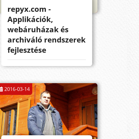
repyx.com -
Applikációk,
webáruházak és
archiváló rendszerek
fejlesztése
2016-03-14