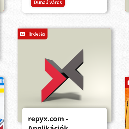
Dunaújváros
Hirdetés
repyx.com -
Applikációk,