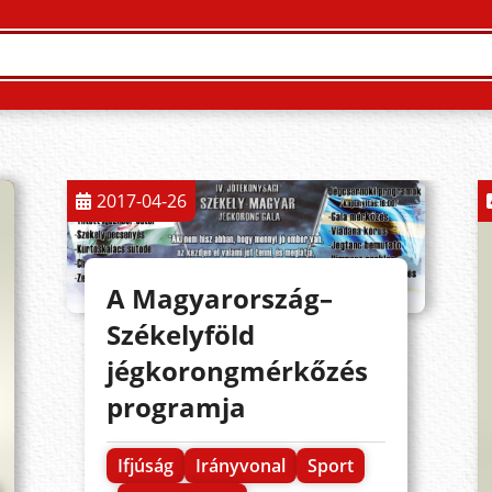
2017-04-26
A Magyarország–
Székelyföld
jégkorongmérkőzés
programja
Ifjúság
Irányvonal
Sport