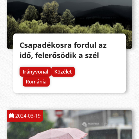
Csapadékosra fordul az
idő, felerősödik a szél
Irányvonal
Közélet
Románia
2024-03-19