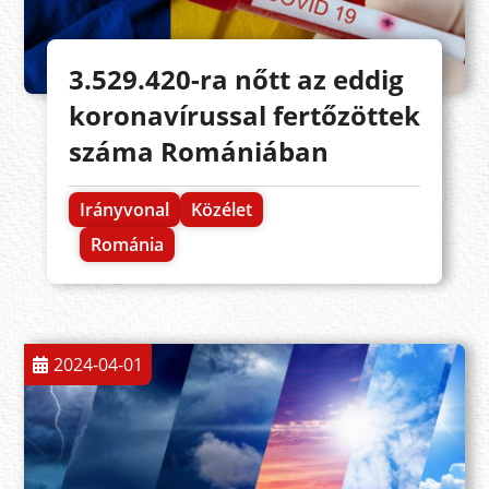
3.529.420-ra nőtt az eddig
koronavírussal fertőzöttek
száma Romániában
Irányvonal
Közélet
Románia
2024-04-01