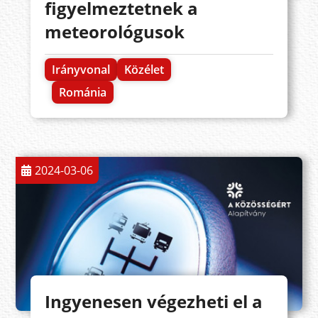
figyelmeztetnek a
meteorológusok
Irányvonal
Közélet
Románia
2024-03-06
Ingyenesen végezheti el a