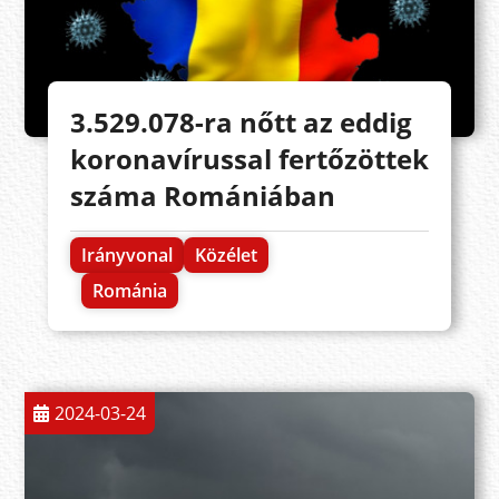
3.529.078-ra nőtt az eddig
koronavírussal fertőzöttek
száma Romániában
Irányvonal
Közélet
Románia
2024-03-24