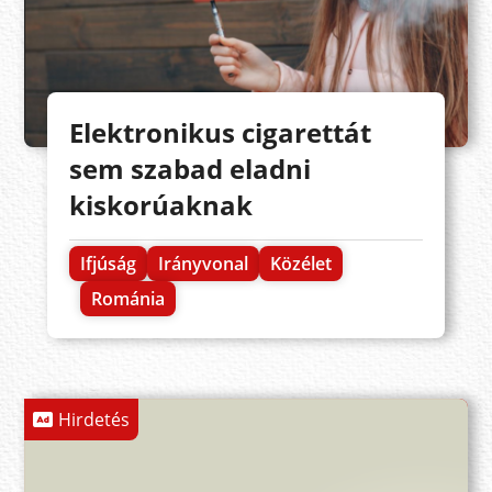
Elektronikus cigarettát
sem szabad eladni
kiskorúaknak
Ifjúság
Irányvonal
Közélet
Románia
Hirdetés