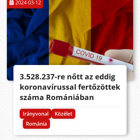
2024-03-12
3.528.237-re nőtt az eddig
koronavírussal fertőzöttek
száma Romániában
Irányvonal
Közélet
Románia