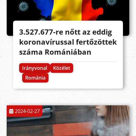
3.527.677-re nőtt az eddig
koronavírussal fertőzöttek
száma Romániában
Irányvonal
Közélet
Románia
2024-02-27