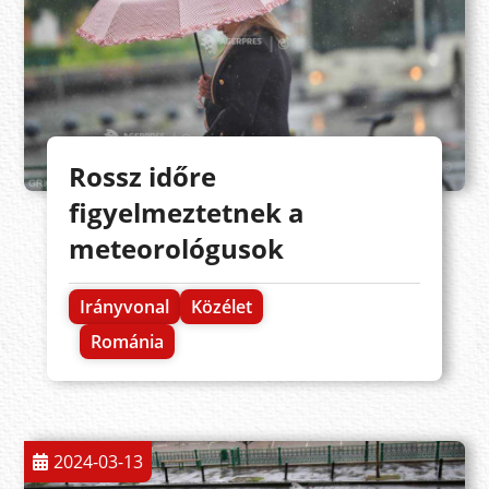
Rossz időre
figyelmeztetnek a
meteorológusok
Irányvonal
Közélet
Románia
2024-03-13