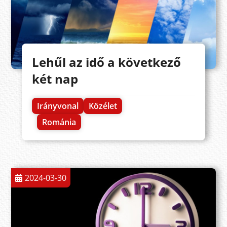
Lehűl az idő a következő
két nap
Irányvonal
Közélet
Románia
2024-03-30