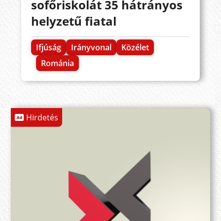
sofőriskolát 35 hátrányos
helyzetű fiatal
Ifjúság
Irányvonal
Közélet
Románia
Hirdetés