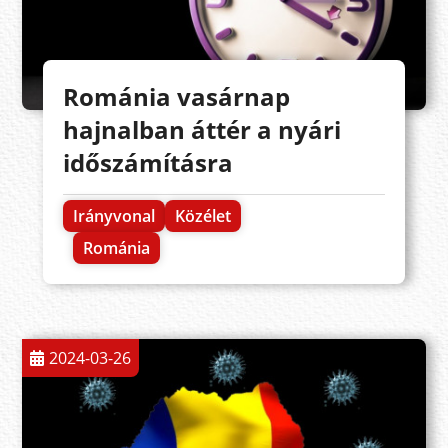
Románia vasárnap
hajnalban áttér a nyári
időszámításra
Irányvonal
Közélet
Románia
2024-03-26