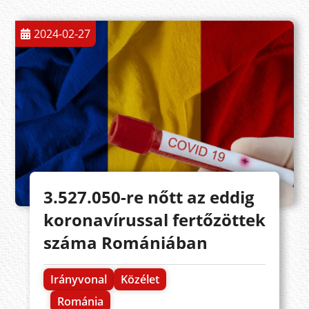
2024-02-27
3.527.050-re nőtt az eddig
koronavírussal fertőzöttek
száma Romániában
Irányvonal
Közélet
Románia