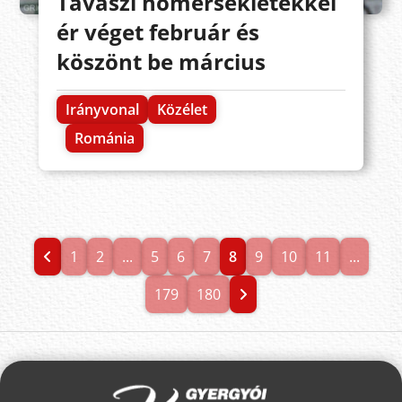
Tavaszi hőmérsékletekkel
ér véget február és
köszönt be március
Irányvonal
Közélet
Románia
1
2
...
5
6
7
8
9
10
11
...
179
180