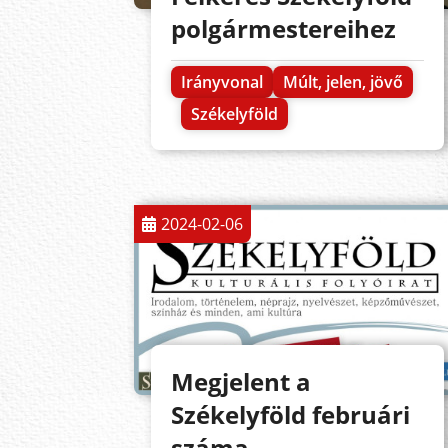
polgármestereihez
Irányvonal
Múlt, jelen, jövő
Székelyföld
2024-02-06
Megjelent a
Székelyföld februári
száma