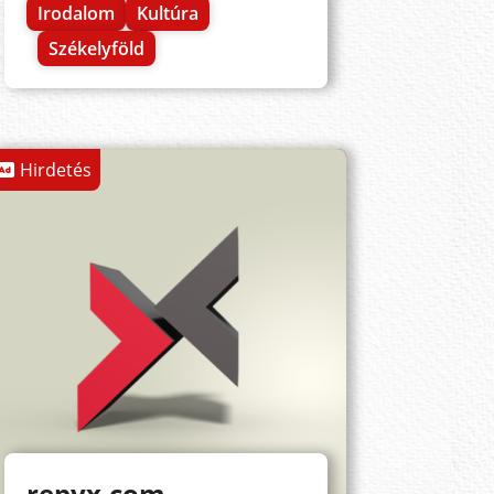
Irodalom
Kultúra
Székelyföld
Hirdetés
repyx.com -