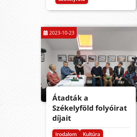
2023-10-23
Átadták a
Székelyföld folyóirat
díjait
Irodalom
Kultúra