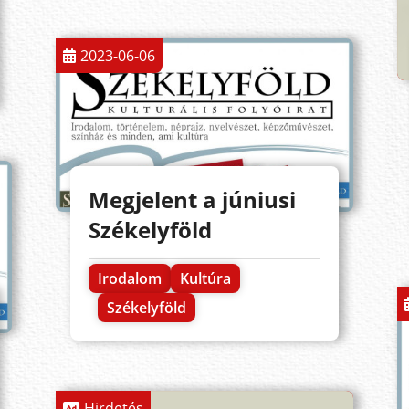
2023-06-06
Megjelent a júniusi
Székelyföld
Irodalom
Kultúra
Székelyföld
Hirdetés