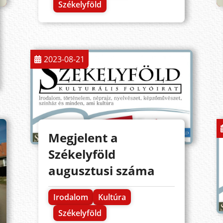
Székelyföld
2023-08-21
Megjelent a
Székelyföld
augusztusi száma
Irodalom
Kultúra
Székelyföld