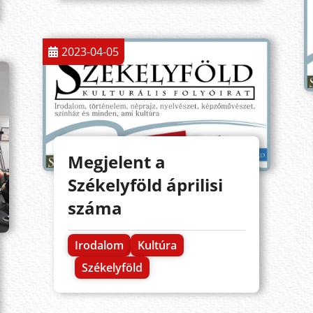
2023-04-05
Megjelent a
Székelyföld áprilisi
száma
Irodalom
Kultúra
Székelyföld