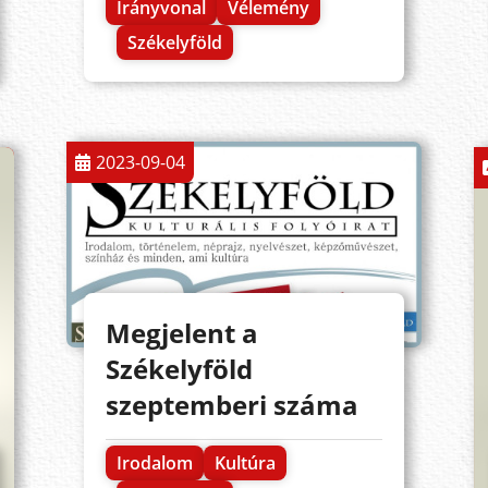
Irányvonal
Vélemény
Székelyföld
2023-09-04
Megjelent a
Székelyföld
szeptemberi száma
Irodalom
Kultúra