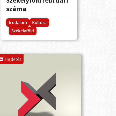
Székelyföld februári
száma
Irodalom
Kultúra
Székelyföld
Hirdetés