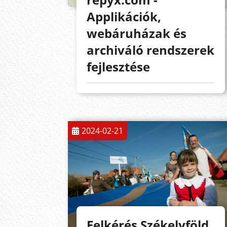
Applikációk,
webáruházak és
archiváló rendszerek
fejlesztése
2024-02-21
Felkérés Székelyföld