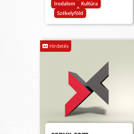
Irodalom
Kultúra
Székelyföld
Hirdetés
repyx.com -