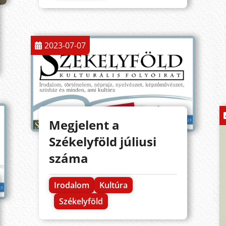
2023-07-07
Megjelent a
Székelyföld júliusi
száma
Irodalom
Kultúra
Székelyföld