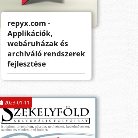
repyx.com -
Applikációk,
webáruházak és
archiváló rendszerek
fejlesztése
2023-01-11