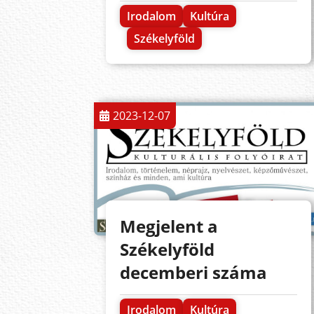
Irodalom
Kultúra
Székelyföld
2023-12-07
Megjelent a
Székelyföld
decemberi száma
Irodalom
Kultúra