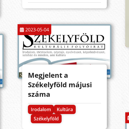
2023-05-04
Megjelent a
Székelyföld májusi
száma
Irodalom
Kultúra
Székelyföld