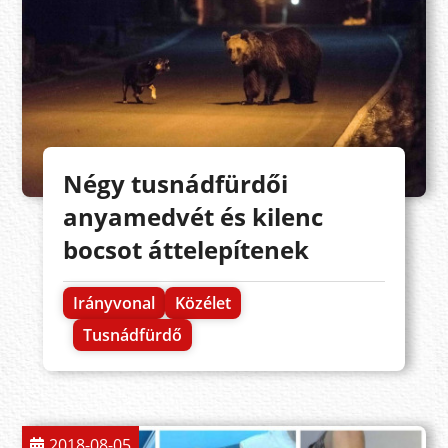
Négy tusnádfürdői
anyamedvét és kilenc
bocsot áttelepítenek
Irányvonal
Közélet
Tusnádfürdő
2018-08-05