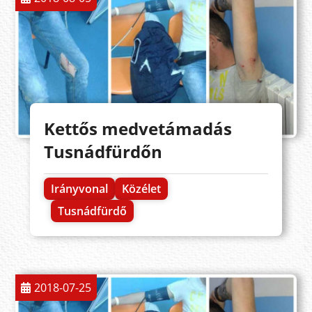
Kettős medvetámadás
Tusnádfürdőn
Irányvonal
Közélet
Tusnádfürdő
2018-07-25