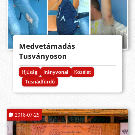
Medvetámadás
Tusványoson
Ifjúság
Irányvonal
Közélet
Tusnádfürdő
2018-07-25