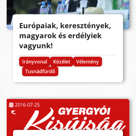
Európaiak, keresztények,
magyarok és erdélyiek
vagyunk!
Irányvonal
Közélet
Vélemény
Tusnádfürdő
2016-07-25