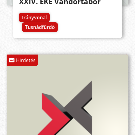
XXIV. EKE Vándortábor
Irányvonal
Tusnádfürdő
Hirdetés