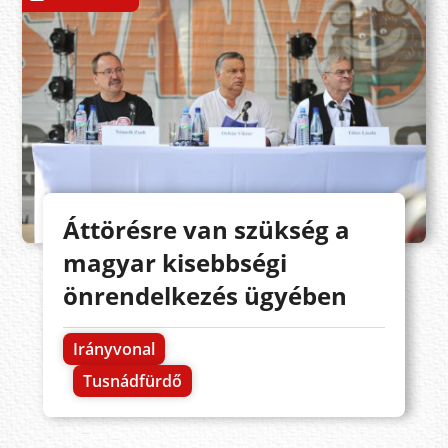
Áttörésre van szükség a
magyar kisebbségi
önrendelkezés ügyében
Irányvonal
Tusnádfürdő