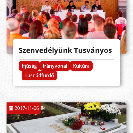
Szenvedélyünk Tusványos
Ifjúság
Irányvonal
Kultúra
Tusnádfürdő
2017-11-06