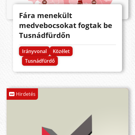
Fára menekült
medvebocsokat fogtak be
Tusnádfürdőn
Irányvonal
Közélet
Tusnádfürdő
Hirdetés