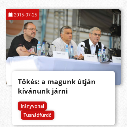
2015-07-25
Tőkés: a magunk útján
kívánunk járni
Irányvonal
Tusnádfürdő