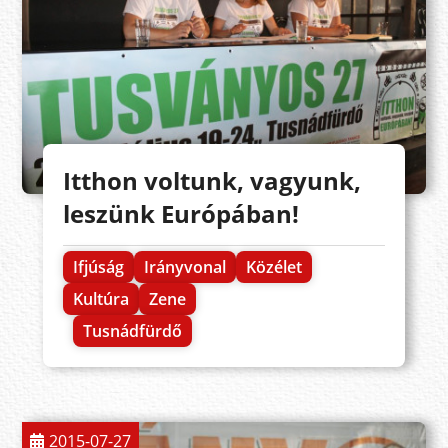
Itthon voltunk, vagyunk,
leszünk Európában!
Ifjúság
Irányvonal
Közélet
Kultúra
Zene
Tusnádfürdő
2015-07-27