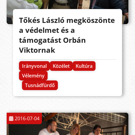
Tőkés László megköszönte
a védelmet és a
támogatást Orbán
Viktornak
Irányvonal
Közélet
Kultúra
Vélemény
Tusnádfürdő
2016-07-04