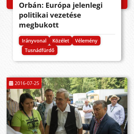
Orbán: Európa jelenlegi
politikai vezetése
megbukott
Irányvonal
Közélet
Vélemény
Tusnádfürdő
2016-07-25