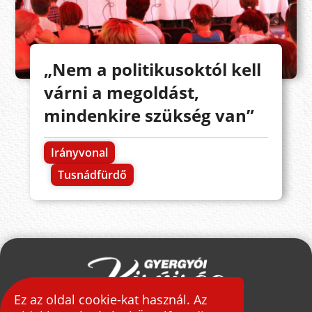
„Nem a politikusoktól kell
várni a megoldást,
mindenkire szükség van”
Irányvonal
Tusnádfürdő
Ez az oldal cookie-kat használ. Az