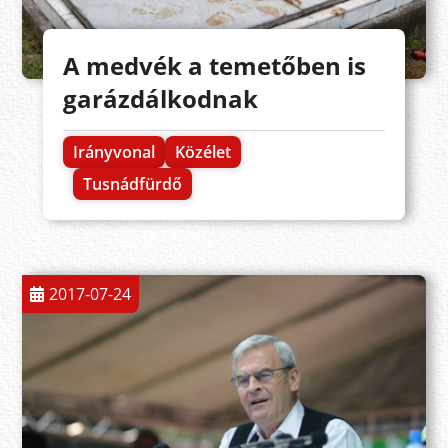
A medvék a temetőben is
garázdálkodnak
Irányvonal
Közélet
Tusnádfürdő
2017-07-24