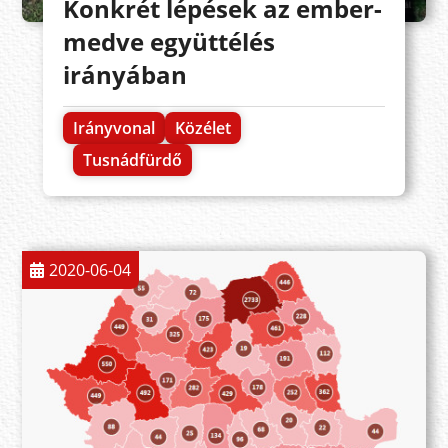
Konkrét lépések az ember-
medve együttélés
irányában
Irányvonal
Közélet
Tusnádfürdő
2020-06-04