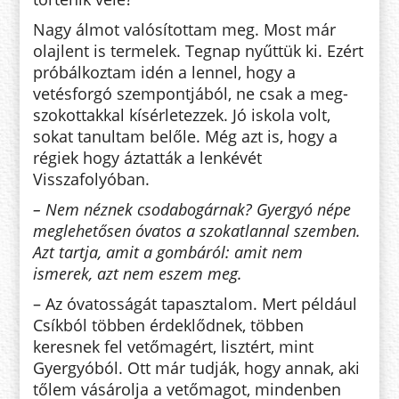
Nagy álmot valósítottam meg. Most már
olajlent is termelek. Teg­nap nyűttük ki. Ezért
próbálkoztam idén a lennel, hogy a
vetésforgó szem­pontjából, ne csak a meg­
szokottakkal kísérletezzek. Jó iskola volt,
sokat tanultam belőle. Még azt is, hogy a
régiek hogy áztatták a lenkévét
Visszafolyóban.
– Nem néznek csodabogárnak? Gyergyó népe
meglehetősen óvatos a szokatlannal szemben.
Azt tartja, amit a gombáról: amit nem
ismerek, azt nem eszem meg.
– Az óvatosságát tapasztalom. Mert például
Csíkból többen érdeklődnek, többen
keresnek fel vető­mag­ért, lisztért, mint
Gyergyóból. Ott már tudják, hogy annak, aki
tő­lem vásárolja a vetőmagot, mindenben