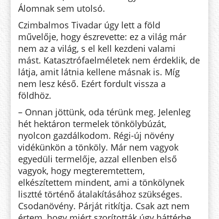
Álomnak sem utolsó.
Czimbalmos Tivadar úgy lett a föld
művelője, hogy észrevette: ez a világ már
nem az a világ, s el kell kez­deni valami
mást. Katasztró­fa­el­mé­letek nem érdeklik, de
látja, amit látnia kellene másnak is. Míg
nem lesz késő. Ezért fordult vissza a
földhöz.
– Onnan jöttünk, oda térünk meg. Jelenleg
hét hektáron termelek tön­kölybúzát,
nyolcon gazdálkodom. Régi-új növény
vidékünkön a tön­köly. Már nem vagyok
egyedüli termelője, azzal ellenben első
vagyok, hogy megteremtettem,
elkészítettem mindent, ami a tönkölynek
lisztté tör­ténő átalakításához szükséges.
Csodanövény. Párját ritkítja. Csak azt nem
értem, hogy miért szorították úgy háttérbe.