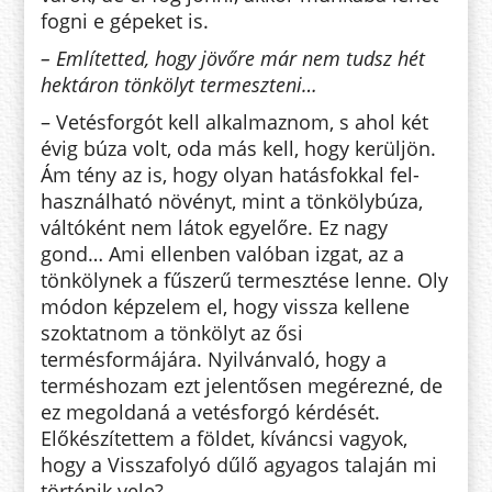
fog­ni e gépeket is.
– Említetted, hogy jövőre már nem tudsz hét
hektáron tönkölyt ter­mesz­­teni…
– Vetésforgót kell alkalmaznom, s ahol két
évig búza volt, oda más kell, hogy kerüljön.
Ám tény az is, hogy olyan hatásfokkal fel­
használható növényt, mint a tön­köly­búza,
vál­tóként nem látok egye­lőre. Ez nagy
gond… Ami ellenben va­lóban izgat, az a
tönkölynek a fű­szerű termesz­tése lenne. Oly
módon képzelem el, hogy vissza kellene
szok­tatnom a tön­kölyt az ősi
termésformájára. Nyil­­­vánvaló, hogy a
termés­ho­zam ezt jelentősen megérezné, de
ez megoldaná a vetésforgó kérdését.
Előkészítettem a földet, kíváncsi va­gyok,
hogy a Visszafolyó dűlő agya­gos talaján mi
történik vele?