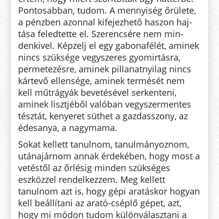
Pontosabban, tu­dom. A mennyiség őrülete,
a pénz­ben azonnal kifejezhető haszon haj­
tása feledtette el. Szerencsére nem min­
denkivel. Képzelj el egy ga­bo­nafélét, aminek
nincs szüksége vegy­sze­res gyomirtásra,
permetezésre, aminek pillanatnyilag nincs
kártevő ellensége, aminek termését nem
kell műtrágyák bevetésével serkenteni,
aminek lisztjéből valóban vegyszermentes
tésztát, kenyeret süthet a gazdasszony, az
édesanya, a nagymama.
Sokat kellett tanulnom, tanulmányoznom,
utánajárnom annak ér­dekében, hogy most a
vetéstől az őr­lésig minden szükséges
eszközzel rendelkezzem. Meg kellett
tanulnom azt is, hogy gépi aratáskor ho­gyan
kell beállítani az arató-csép­lő gé­pet, azt,
hogy mi módon tudom kü­­lön­választani a