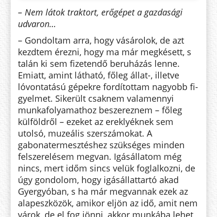
– Nem látok traktort, erőgépet a gazdasági
udvaron…
– Gondoltam arra, hogy vásárolok, de azt
kezdtem érezni, hogy ma már megkésett, s
talán ki sem fizetendő beruházás lenne.
Emiatt, amint lát­ható, főleg állat-, illetve
lóvontatású gépekre fordítottam nagyobb fi­
gyelmet. Sikerült csaknem vala­mennyi
munkafolyamathoz besze­rez­nem – főleg
külföldről – ezeket az ereklyéknek sem
utolsó, muzeális szer­számokat. A
gabonatermesztés­hez szükséges minden
felszerelésem megvan. Igásállatom még
nincs, mert időm sincs velük foglalkozni, de
úgy gondolom, hogy igásállattartó akad
Gyergyóban, s ha már megvannak ezek az
alapeszközök, amikor eljön az idő, amit nem
várok, de el fog jönni, akkor munkába lehet