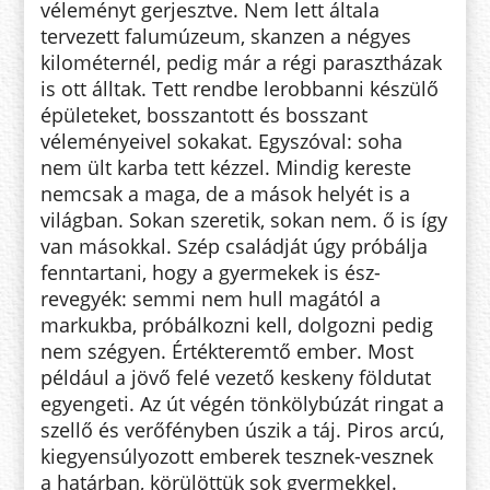
véleményt gerjesztve. Nem lett általa
tervezett falu­mú­zeum, skanzen a négyes
kilomé­ter­nél, pedig már a régi parasztházak
is ott álltak. Tett rendbe lerobbanni készülő
épületeket, bosszantott és bosszant
véleményeivel sokakat. Egy­­szóval: soha
nem ült karba tett kéz­zel. Mindig kereste
nemcsak a maga, de a mások helyét is a
világban. Sokan sze­retik, sokan nem. ő is így
van má­sokkal. Szép családját úgy próbálja
fenn­tartani, hogy a gyer­mekek is ész­
revegyék: semmi nem hull magától a
markukba, pró­bálkozni kell, dolgozni pedig
nem szégyen. Értékteremtő em­ber. Most
például a jövő felé vezető kes­keny föld­utat
egyengeti. Az út végén tön­­köly­búzát ringat a
szellő és verő­fény­ben úszik a táj. Piros arcú,
kie­gyensúlyozott emberek tesznek-vesz­nek
a határban, körülöttük sok gyer­mekkel.