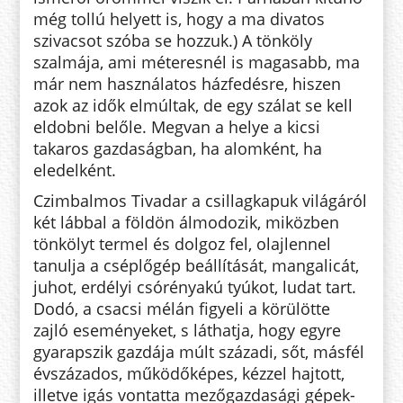
még tollú helyett is, hogy a ma divatos
szivacsot szóba se hozzuk.) A tönköly
szalmája, ami mé­teresnél is magasabb, ma
már nem használatos házfedésre, hiszen
azok az idők elmúltak, de egy szálat se kell
eldobni belőle. Megvan a helye a kicsi
takaros gazdaságban, ha alomként, ha
eledelként.
Czimbalmos Tivadar a csillagkapuk világáról
két lábbal a földön ál­modozik, miközben
tönkölyt termel és dolgoz fel, olajlennel
tanulja a cséplőgép beállítását, mangalicát,
juhot, erdélyi csórényakú tyúkot, lu­dat tart.
Dodó, a csacsi mélán figyeli a körülötte
zajló eseményeket, s lát­hatja, hogy egyre
gyarapszik gazdája múlt századi, sőt, másfél
évszázados, működőképes, kézzel hajtott,
illetve igás vontatta mezőgazdasági gépek­