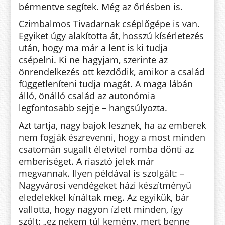
bérmentve segítek. Még az őr­lés­ben is.
Czimbalmos Tivadarnak csép­lő­gé­pe is van.
Egyiket úgy alakította át, hosszú kísérletezés
után, hogy ma már a lent is ki tudja
csépelni. Ki ne hagy­jam, szerinte az
önrendelkezés ott kezdődik, amikor a család
füg­get­leníteni tudja magát. A maga lá­bán
álló, önálló család az au­tonómia
legfontosabb sejtje – hang­súlyozta.
Azt tartja, nagy bajok lesznek, ha az emberek
nem fogják észrevenni, hogy a most minden
csatornán su­gallt életvitel romba dönti az
em­beriséget. A riasztó jelek már
megvannak. Ilyen példával is szolgált: –
Nagyvárosi vendégeket házi készítményű
eledelekkel kínáltak meg. Az egyikük, bár
vallotta, hogy nagyon ízlett minden, így
szólt: „ez nekem túl kemény, mert benne