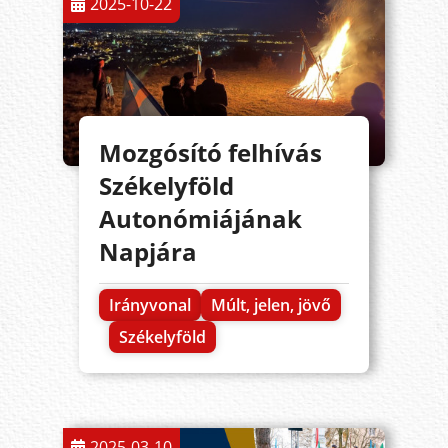
2025-10-22
Mozgósító felhívás
Székelyföld
Autonómiájának
Napjára
Irányvonal
Múlt, jelen, jövő
Székelyföld
2025-03-10