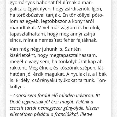
gyo­mányos babonát felülírnak a man­
galicák. Egyik ilyen, hogy zsír­disznók. Igen,
ha törökbúzával tart­ják. Én tönköllyel pó­to­
lom az egyéb, legtöbbször a konyháról
maradtakat. Mivel már vágtam is belőlük,
tapasztalhattam, hogy még annyi zsír­ja
sincs, mint a ne­me­­sített fehér fajtáknak.
Van még négy juhunk is. Szintén
kísérletként, hogy megtapasztalhassam,
megél-e vagy sem, ha tönkölybúzát kap ab­
rakként. Még élnek, és köszönik szépen, lát­
ha­tóan jól érzik magukat. A nyulak is, a libák
is. Erdélyi csórényakú tyú­ko­kat tartunk. Tön­
köl­lyel.
– Csacsi sem fordul elő minden udvaron. Itt
Dodó ugyancsak jól érzi magát. Felénk a
csacsit tartót nemegyszer gúnyolják, hiszen
ellentétben például a franciákkal, illetve