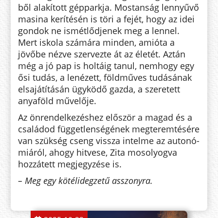
ből alakított gépparkja. Mostanság lennyűvő
masina kerítésén is töri a fejét, hogy az idei
gondok ne is­mét­lődjenek meg a lennel.
Mert iskola számára minden, amióta a
jövőbe nézve szervezte át az életét. Aztán
még a jó pap is holtáig tanul, nem­hogy egy
ősi tudás, a lenézett, földműves tudásának
elsajátításán ügy­ködő gazda, a szeretett
anyaföld mű­velője.
Az önrendelkezéshez először a magad és a
családod függetlensé­gé­nek megteremtésére
van szükség cseng vissza intelme az au­to­nó­
miá­ról, ahogy hitvese, Zita mo­solyogva
hozzátett megjegyzése is.
– Meg egy kötélidegzetű asszony­ra.