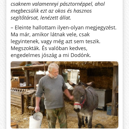
csaknem valamennyi pásztornéppel, ahol
megbecsülik ezt az okos és hasz­nos
segítőtársat, lenézett állat.
– Eleinte hallottam ilyen-olyan megjegyzést.
Ma már, amikor látnak vele, csak
legyintenek, vagy még azt sem teszik.
Megszokták. És valóban kedves,
engedelmes jószág a mi Do­dónk.