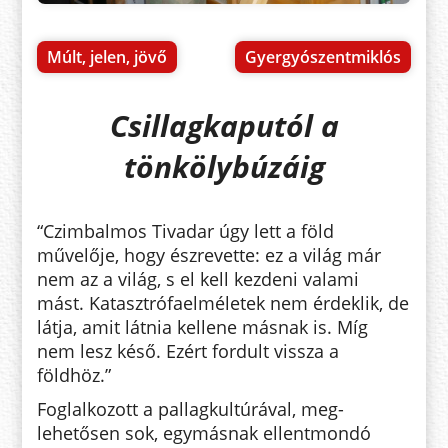
Múlt, jelen, jövő
Gyergyószentmiklós
Csillagkaputól a
tönkölybúzáig
“Czimbalmos Tivadar úgy lett a föld
művelője, hogy észrevette: ez a világ már
nem az a világ, s el kell kez­deni valami
mást. Katasztró­fa­el­mé­letek nem érdeklik, de
látja, amit látnia kellene másnak is. Míg
nem lesz késő. Ezért fordult vissza a
földhöz.”
Foglalkozott a pallagkultúrával, meg­­­
lehetősen sok, egymásnak el­lent­mondó