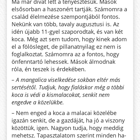
Ma már divat lett a te­nyésztésük. Mások
elsősorban a ha­szonért tartják. Számomra a
család élelmezése szempontjából fontos.
Nekünk van több, tavaly augusztusi is. Az
idén újabb 11-gyel szaporodtak, és van két
koca. Még azt sem tu­dom, hogy kinek adom
el a fö­lös­leget, de pillanatnyilag ez nem is
fog­lalkoztat. Számomra az a fontos, hogy
önfenntartó lehessek. Mások ál­modnak
róla, én teszek is ér­de­ké­ben.
– A mangalica viselkedése sokban eltér más
sertésétől. Tudjuk, hogy fia­láskor még a többi
koca is védi a kismalacokat, senkit nem
engedve a közelükbe.
– Nem enged a koca a malacai kö­zelébe
igazán senkit, de a gazdáját, ha jó a viszony
közöttük, igen. Na­gyon tudja, hogy meddig
mehetsz. Tapasztalatom szerint minden ha­