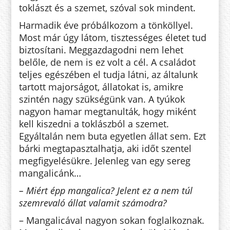
toklászt és a sze­met, szóval sok mindent.
Harmadik éve próbálkozom a tön­köllyel.
Most már úgy látom, tisz­tes­séges életet tud
biztosítani. Meg­gaz­dagodni nem lehet
belőle, de nem is ez volt a cél. A családot
teljes egé­szé­ben el tudja látni, az általunk
tartott majorságot, állatokat is, amikre
szintén nagy szükségünk van. A tyú­kok
nagyon hamar megtanulták, hogy miként
kell kiszedni a toklász­ból a szemet.
Egyáltalán nem buta egyetlen állat sem. Ezt
bárki megtapasztalhatja, aki időt szentel
megfigyelésükre. Jelenleg van egy sereg
mangalicánk…
– Miért épp mangalica? Jelent ez a nem túl
szemrevaló állat valamit szá­modra?
– Mangalicával nagyon sokan fog­lalkoznak.