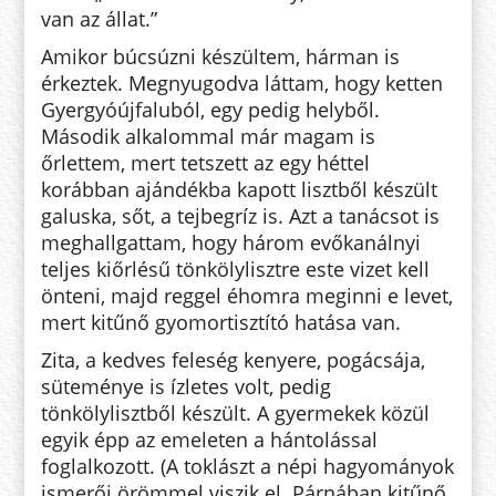
van az állat.”
Amikor búcsúzni készültem, hárman is
érkeztek. Megnyugodva láttam, hogy ketten
Gyergyóújfaluból, egy pedig helyből.
Második alkalommal már magam is
őrlettem, mert tetszett az egy héttel
korábban ajándékba kapott lisztből készült
galuska, sőt, a tejbegríz is. Azt a ta­nácsot is
meghallgattam, hogy három evőkanálnyi
teljes kiőrlésű tönkölylisztre este vizet kell
önteni, majd reggel éhomra meginni e levet,
mert kitűnő gyomortisztító hatása van.
Zita, a kedves feleség kenyere, pogácsája,
süteménye is ízletes volt, pedig
tönkölylisztből készült. A gyer­mekek közül
egyik épp az eme­leten a hántolással
foglalkozott. (A toklászt a népi hagyományok
is­merői örömmel viszik el. Párnában kitűnő