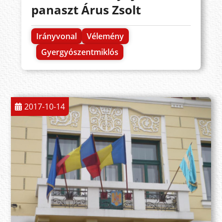
panaszt Árus Zsolt
Irányvonal
Vélemény
Gyergyószentmiklós
2017-10-14