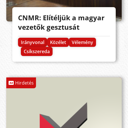
CNMR: Elítéljük a magyar
vezetők gesztusát
Irányvonal
Közélet
Vélemény
Csíkszereda
Hirdetés