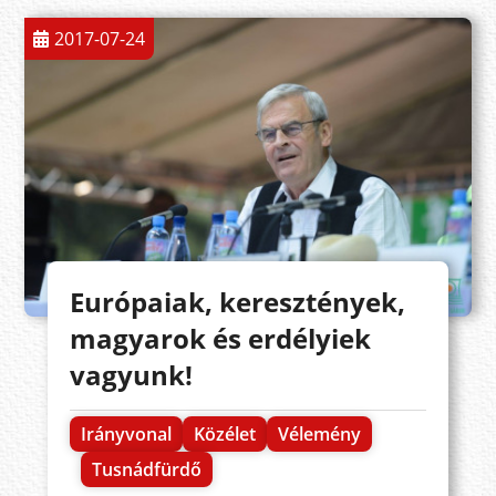
2017-07-24
Európaiak, keresztények,
magyarok és erdélyiek
vagyunk!
Irányvonal
Közélet
Vélemény
Tusnádfürdő