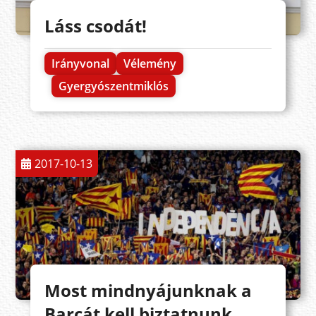
Láss csodát!
Irányvonal
Vélemény
Gyergyószentmiklós
2017-10-13
Most mindnyájunknak a
Barcát kell biztatnunk