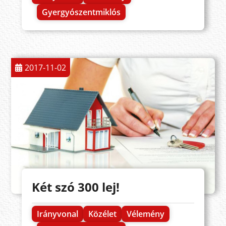
Gyergyószentmiklós
2017-11-02
Két szó 300 lej!
Irányvonal
Közélet
Vélemény