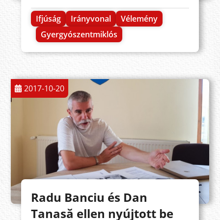
Ifjúság
Irányvonal
Vélemény
Gyergyószentmiklós
2017-10-20
Radu Banciu és Dan
Tanasă ellen nyújtott be