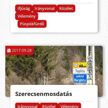
Ifjúság
Irányvonal
Közélet
Vélemény
Püspökfürdő
2017-09-28
Szerecsenmosdatás
Irányvonal
Közélet
Vélemény