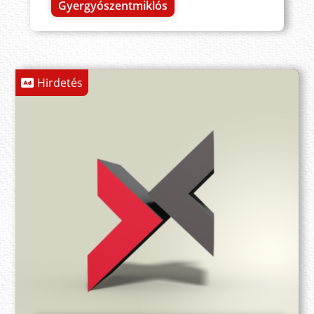
Gyergyószentmiklós
Hirdetés