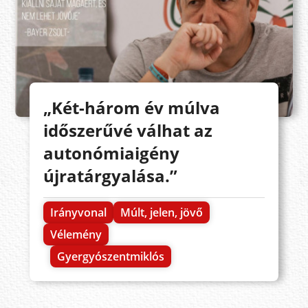
„Két-három év múlva
időszerűvé válhat az
autonómiaigény
újratárgyalása.”
Irányvonal
Múlt, jelen, jövő
Vélemény
Gyergyószentmiklós