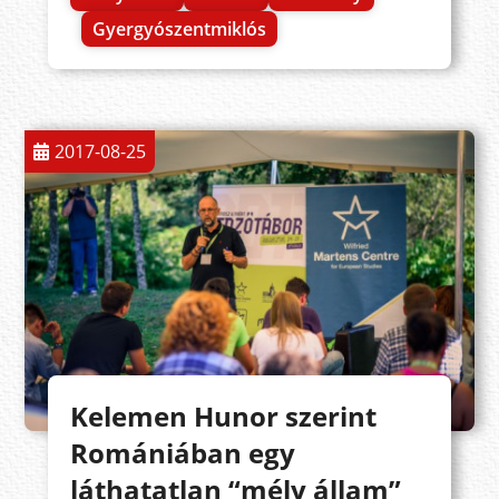
Gyergyószentmiklós
2017-08-25
Kelemen Hunor szerint
Romániában egy
láthatatlan “mély állam”