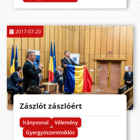
2017-07-20
Zászlót zászlóért
Irányvonal
Vélemény
Gyergyószentmiklós