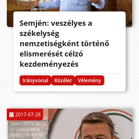
Semjén: veszélyes a
székelység
nemzetiségként történő
elismerését célzó
kezdeményezés
Irányvonal
Közélet
Vélemény
2017-07-28