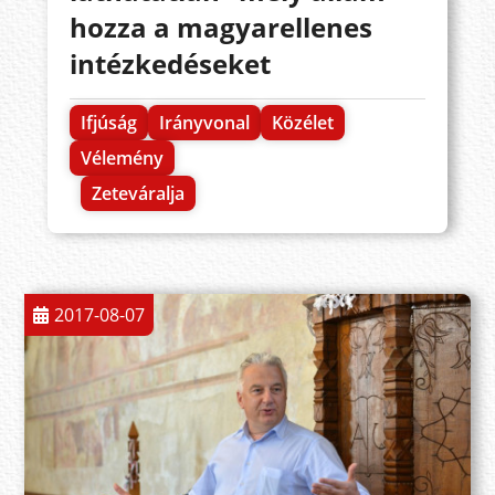
hozza a magyarellenes
intézkedéseket
Ifjúság
Irányvonal
Közélet
Vélemény
Zeteváralja
2017-08-07