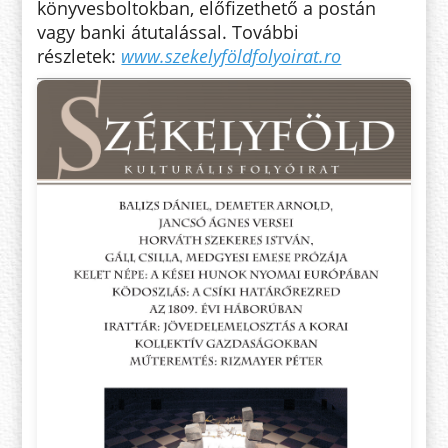
könyvesboltokban, előfizethető a postán
vagy banki átutalással. További
részletek:
www.szekelyföldfolyoirat.ro