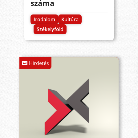
száma
Irodalom
Kultúra
Székelyföld
Hirdetés