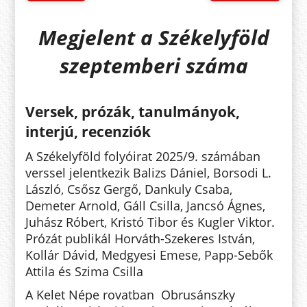
Megjelent a Székelyföld
szeptemberi száma
Versek, prózák, tanulmányok,
interjú, recenziók
A Székelyföld folyóirat 2025/9. számában
verssel jelentkezik
Balizs Dániel, Borsodi L.
László, Csősz Gergő, Dankuly Csaba,
Demeter Arnold, Gáll Csilla, Jancsó Ágnes,
Juhász Róbert, Kristó Tibor és Kugler Viktor.
Prózát publikál Horváth-Szekeres István,
Kollár Dávid, Medgyesi Emese, Papp-Sebők
Attila és Szima Csilla
A
Kelet Népe
rovatban
Obrusánszky