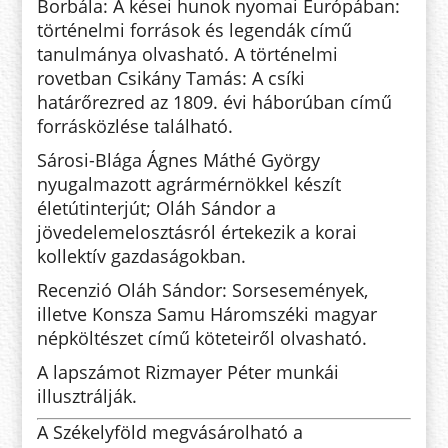
Borbála: A kései hunok nyomai Európában:
történelmi források és legendák című
tanulmánya olvasható. A történelmi
rovetban Csikány Tamás: A csíki
határőrezred az 1809. évi háborúban című
forrásközlése található.
Sárosi-Blága Ágnes Máthé György
nyugalmazott agrármérnökkel készít
életútinterjút;
Oláh Sándor a
jövedelemelosztásról értekezik a korai
kollektív gazdaságokban.
Recenzió
Oláh Sándor: Sorsesemények,
illetve Konsza Samu
Háromszéki magyar
népköltészet
című köteteiről olvasható.
A
lapszámot
Rizmayer Péter munkái
illusztrálják.
A Székelyföld megvásárolható a